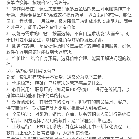
多单位换算、按规格型号管理等。
2. 操作简易性： 这点关重要！很多五金店的员工对电脑操作并不
精通。选择像易呈ERP系统这样操作简单、界面友好的软件，能让
员工一看就懂、一用就会，极大降低了培训成本和实施阻力。简单
的才是的，能用起来的软件才有价值。
3. 功能与需求的匹配： 按需选择，不盲目追求功能“大而全”。对
于初创或小型企业，基础的进销存财功能就已足够。
4. 服务与支持： 是否提供及时的售后技术支持和培训服务，确保
软件在遇到问题时能得到快速解决。
5. 性价比： 结合自身预算，选择价格合理、能真正解决问题的软
件。
六、实施步骤其实很简单
部署一套进销存软件并不复杂，通常分为以下五步：
1. 需求梳理： 明确自己想解决的管理痛点是什么。
2. 软件试用： 联系厂商（如易呈ERP系统），进行在线试用，亲
身体验其功能和操作简单的特点。
3. 数据初始化： 在服务商的指导下，将现有的商品信息、客户、
供应商资料、期初库存等基础数据批量导入到系统中。
4. 全员培训： 对采购、销售、仓库、财务等相关人员进行系统操
作培训。因为选择了易用的软件，这个过程会非常迅速。
5. 上线运行： 正式启用系统，并在实际使用中不断优化流程，让
软件真正融入到日常管理中，为您创造价值。