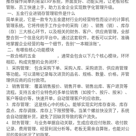
推荐操作简单的易呈ERP系统，界面友好、功能实用，让老板轻松
管账、员工快速上手，助力五金企业实现数字化管理升级。
一、五金行业进销存管理软件是什么
简单来说，它是一款专为五金建材行业的经营特性而设计的计算机
管理系统。它将传统手工作业中的采购（进）、销售（销）、库存
（存）三大核心环节，以及相关的财务、客户、供应商管理，全部
整合到一个信息化的平台中。通过这套软件，老板可以实时、准确
地掌握企业经营的每一个细节，告别“一本糊涂账”。
二、有哪些核心功能模块
一款合格的五金
进销存软件
，通常会包含以下几个核心模块，环环
相扣，构成完整的业务闭环：
1. 采购管理： 包含采购下单、采购入库、采购退货、供应商管理
等功能。可以清晰记录每次进货的品名、规格、数量、价格，并管
理供应商的应付款项。
2. 销售管理： 覆盖销售报价、销售开单、销售出库、客户退货等
流程。支持五金行业特色的多单位销售（如按个、按斤、按米）、
客户等级价等，快速开单，自动管理客户的应收款。
3. 库存管理： 这是核心中的核心。能够实现实时库存查询、库存
盘点、库存调拨、库存上下限预警等。当某个螺丝快没货了，系统
会自动提醒补货，避免了因缺货导致的客户流失。
4. 财务管理： 与业务单据自动关联，生成应收应付账款、收付款
记录、费用管理、经营利润分析等。老板无需亲自算账，也能对公
司的盈利状况了如指掌。