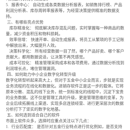
5. 报表中心： 自动生成各类数据分析报表，如销售排行榜、产品
利润分析表、库存周转率报表等，为经营决策提供精准的数据支
持。
三、有哪些亮点优势
库存精准化： 彻底解决库存混乱问题，实时掌握每一种商品的数
量，减少资金积压和物料损耗。
效率倍增： 快速开单、自动生成报表，将员工从繁琐的手工记账
中解放出来，大幅提升人效。
决策科学化： 所有经营数据一目了然，哪个产品好卖、哪个客户
贡献大，都用数据说话，让决策不再凭感觉。
成本可控化： 精准管理采购成本和各项费用，通过数据分析找到
利润增长点，堵住管理漏洞。
四、如何助力中小企业数字化转型升级
数字化转型听起来高大上，但对于五金中小企业而言，步就是实现
业务流程的在线化和数据化。进销存软件正是这一步的载体。它将
原本分散、混乱的线下业务，统一到标准化的线程中，沉淀下宝贵
的业务数据。这不仅是管理工具的升级，更是管理思维的变革，为
企业后续拓展线上渠道、实现多店连锁经营、进行更深层次的数据
分析打下了坚实的数字化地基。
五、如何选到适合自己的软件
市面上软件众多，选择时应重点关注以下几点：
1. 行业匹配度： 是否针对五金行业特点进行优化例如，是否支持