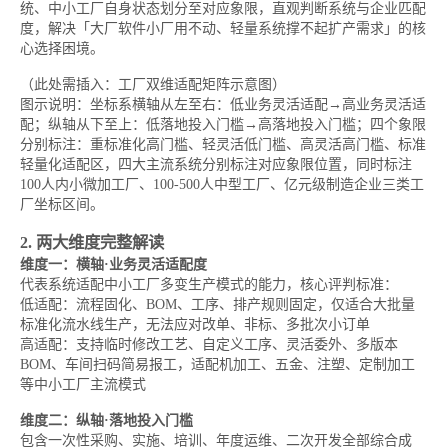
统、中小工厂自身状态划分至对应象限，直观判断系统与企业匹配
度，解决「大厂软件小厂用不动、轻量系统撑不起扩产需求」的核
心选择困境。
（此处需插入：工厂双维适配矩阵示意图）
图示说明：坐标系横轴从左至右：低业务灵活适配→高业务灵活适
配；纵轴从下至上：低落地投入门槛→高落地投入门槛；四个象限
分别标注：重标准化高门槛、轻灵活低门槛、高灵活高门槛、标准
轻量化适配区，四大主流系统分别标注对应象限位置，同时标注
100人内小微加工厂、100-500人中型工厂、亿元级制造企业三类工
厂坐标区间。
2. 两大维度完整解读
维度一：横轴·业务灵活适配度
代表系统适配中小工厂多变生产模式的能力，核心评判标准：
低适配：流程固化、BOM、工序、排产规则固定，仅适合大批量
标准化流水线生产，无法应对改单、非标、多批次小订单
高适配：支持临时修改工艺、自定义工序、灵活委外、多版本
BOM、车间扫码简易报工，适配机加工、五金、注塑、定制加工
等中小工厂主流模式
维度二：纵轴·落地投入门槛
包含一次性采购、实施、培训、年度运维、二次开发全部综合成