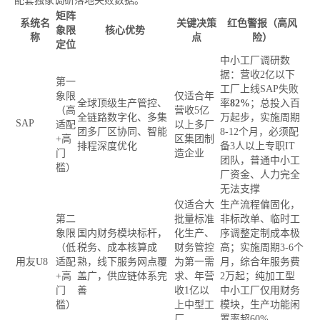
配套独家调研落地失败数据。
矩阵
系统名
关键决策
红色警报（高风
象限
核心优势
称
点
险）
定位
中小工厂调研数
据：营收2亿以下
第一
工厂上线SAP失败
象限
仅适合年
全球顶级生产管控、
率
82%
；总投入百
（高
营收5亿
全链路数字化、多集
万起步，实施周期
SAP
适配
以上多厂
团多厂区协同、智能
8-12个月，必须配
+高
区集团制
排程深度优化
备3人以上专职IT
门
造企业
团队，普通中小工
槛）
厂资金、人力完全
无法支撑
仅适合大
生产流程偏固化，
第二
批量标准
非标改单、临时工
象限
国内财务模块标杆，
化生产、
序调整定制成本极
（低
税务、成本核算成
财务管控
高；实施周期3-6个
用友U8
适配
熟，线下服务网点覆
为第一需
月，综合年服务费
+高
盖广，供应链体系完
求、年营
2万起；纯加工型
门
善
收1亿以
中小工厂仅用财务
槛）
上中型工
模块，生产功能闲
厂
置率超60%