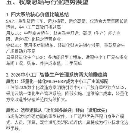
五、权威总结与行业趋势展望
1. 四大系统核心价值比喻总结
SAP：重型货运卡车，运力极强、造价高昂，仅适合大型集团长途
运输，中小工厂驾驶门槛过高
用友U8：中型商务轿车，财务乘坐舒适，载货（生产）能力有
限，适合标准化稳定运营企业
金蝶K3：家用多功能轿车，轻量化财务进销存够用，重载复杂生
产场景动力不足
易呈轻量化生产ERP：多功能轻型工程车，适配中小工厂复杂多变
车间工况，购车、养护成本低，上手简单
2. 2026中小工厂智能生产管理系统两大前瞻趋势
趋势1：轻量化一体化MES+ERP成为中小工厂主流标配
工信部2026数字化改造方案明确引导中小工厂放弃重型独立MES，
采用云端一体化生产管理系统，降低实施、运维综合成本，轻量化
方案改造补贴覆盖范围持续扩大。
趋势2：选型逻辑从「功能越多越好」转向「适配优先」
市场淘汰纯堆砌功能的重型软件，工厂选型优先匹配自身生产模
式、人员、预算，双维适配类矩阵式评估工具将成为行业标准化选
型手段。