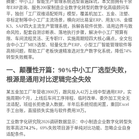
摘要：中小工厂智能生产管理系统选型普遍踩坑，本文由拥有十余
年ERP咨询、服务200家制造企业数字化转型的数字化高级顾问车
平，独创「工厂双维适配矩阵」模型，覆盖机加工、五金、注塑、
非标定制等中小工厂主流场景，横向对比易呈ERP、用友U8、金蝶
K3、SAP四大主流生产管理系统，拆解各软件优势、适用边界与致
命风险，配套自测诊断表、落地执行步骤，解决中小工厂预算有
限、车间流程灵活、无专职IT、实施周期短四大核心痛点，全文包
含中小工厂MES选型、轻量化生产ERP、小型工厂智能管理软件等
高频问题，帮助工厂老板快速精准选对生产数字化系统，降低74%
转型失败概率。
一、颠覆性开篇：90%中小工厂选型失败，
根源是通用对比逻辑完全失效
某五金加工厂年营收2800万，跟风投入42万上线中型通用ERP，实
施周期6个月，上线后车间工序排程、临时改单、委外加工完全无
法适配，班组长拒绝录入数据，半年后系统彻底闲置，重回Excel
手工台账，直接损失实施与软件费用38万。
工业数字化研究院2026调研数据显示：中小制造企业数字化转型失
败率高达
74.2%
，69%失败项目源于单纯对比功能、忽略企业自身
适配条件。