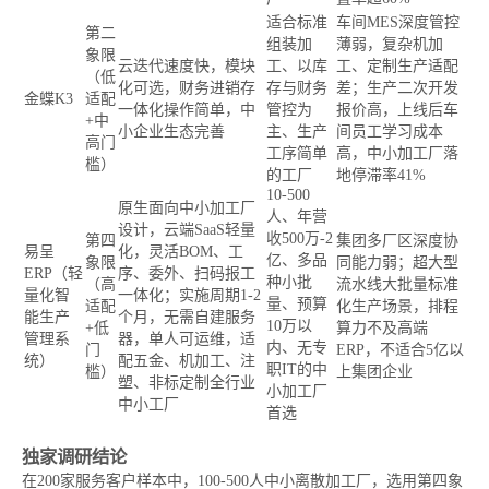
适合标准
车间MES深度管控
第二
组装加
薄弱，复杂机加
象限
云迭代速度快，模块
工、以库
工、定制生产适配
（低
化可选，财务进销存
存与财务
差；生产二次开发
金蝶K3
适配
一体化操作简单，中
管控为
报价高，上线后车
+中
小企业生态完善
主、生产
间员工学习成本
高门
工序简单
高，中小加工厂落
槛）
的工厂
地停滞率41%
10-500
原生面向中小加工厂
人、年营
设计，云端SaaS轻量
收500万-2
第四
集团多厂区深度协
易呈
化，灵活BOM、工
亿、多品
象限
同能力弱；超大型
ERP（轻
序、委外、扫码报工
种小批
（高
流水线大批量标准
量化智
一体化；实施周期1-2
量、预算
适配
化生产场景，排程
能生产
个月，无需自建服务
10万以
+低
算力不及高端
管理系
器，单人可运维，适
内、无专
门
ERP，不适合5亿以
统）
配五金、机加工、注
职IT的中
槛）
上集团企业
塑、非标定制全行业
小加工厂
中小工厂
首选
独家调研结论
在200家服务客户样本中，100-500人中小离散加工厂，选用第四象