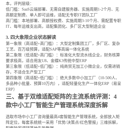
本，评判层级：
低门槛：SaaS云端部署、无需自建服务器、实施周期1-2个月、无
高额定制费、单人即可运维，适配无专职IT团队工厂
高门槛：本地部署、高额授权费、实施周期3-10个月、需配置专职
IT、每年运维支出高，适配集团化、多厂区大型制造企业
3. 四大象限企业状态解读
第一象限（高适配+高门槛）：大型定制集团工厂，多厂区、复杂
工艺、百万级预算，适配SAP等高端一体化系统
第二象限（低适配+高门槛）：标准化大型流水线企业，财务核算
要求极高，适合用友U8、金蝶K3传统中型ERP
第三象限（低适配+低门槛）：纯商贸无加工小微企业，仅需进销
存，不适合生产型工厂
第四象限（高适配+低门槛）：绝大多数中小加工厂（10-500人、
多品种小批量、预算10万内），适配轻量化生产一体化ERP（易呈
ERP）
三、基于双维适配矩阵的主流系统评测：4
款中小工厂智能生产管理系统深度拆解
选取市场中小工厂咨询量最高4套智能生产管理系统，全部放入矩
阵定位，每套系统统一采用「优势/决策点/红色警报」三维拆解，