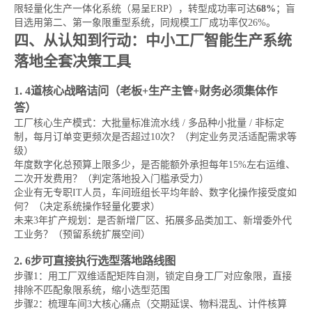
限轻量化生产一体化系统（易呈ERP），转型成功率可达
68%
；盲
目选用第二、第一象限重型系统，同规模工厂成功率仅26%。
四、从认知到行动：中小工厂智能生产系统
落地全套决策工具
1. 4道核心战略诘问（老板+生产主管+财务必须集体作
答）
工厂核心生产模式：大批量标准流水线 / 多品种小批量 / 非标定
制，每月订单变更频次是否超过10次？（判定业务灵活适配需求等
级）
年度数字化总预算上限多少，是否能额外承担每年15%左右运维、
二次开发费用？（判定落地投入门槛承受力）
企业有无专职IT人员，车间班组长平均年龄、数字化操作接受度如
何？（决定系统操作轻量化要求）
未来3年扩产规划：是否新增厂区、拓展多品类加工、新增委外代
工业务？（预留系统扩展空间）
2. 6步可直接执行选型落地路线图
步骤1：用工厂双维适配矩阵自测，锁定自身工厂对应象限，直接
排除不匹配象限系统，缩小选型范围
步骤2：梳理车间3大核心痛点（交期延误、物料混乱、计件核算