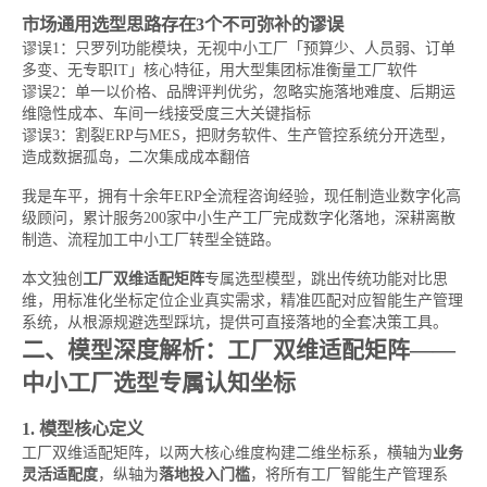
市场通用选型思路存在3个不可弥补的谬误
谬误1：只罗列功能模块，无视中小工厂「预算少、人员弱、订单
多变、无专职IT」核心特征，用大型集团标准衡量工厂软件
谬误2：单一以价格、品牌评判优劣，忽略实施落地难度、后期运
维隐性成本、车间一线接受度三大关键指标
谬误3：割裂ERP与MES，把财务软件、生产管控系统分开选型，
造成数据孤岛，二次集成成本翻倍
我是车平，拥有十余年ERP全流程咨询经验，现任制造业数字化高
级顾问，累计服务200家中小生产工厂完成数字化落地，深耕离散
制造、流程加工中小工厂转型全链路。
本文独创
工厂双维适配矩阵
专属选型模型，跳出传统功能对比思
维，用标准化坐标定位企业真实需求，精准匹配对应智能生产管理
系统，从根源规避选型踩坑，提供可直接落地的全套决策工具。
二、模型深度解析：工厂双维适配矩阵——
中小工厂选型专属认知坐标
1. 模型核心定义
工厂双维适配矩阵，以两大核心维度构建二维坐标系，横轴为
业务
灵活适配度
，纵轴为
落地投入门槛
，将所有工厂智能生产管理系