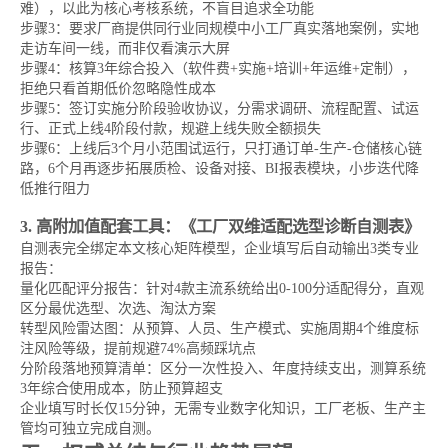
难），以此为核心考核系统，不盲目追求全功能
步骤3：要求厂商提供同行业同规模中小工厂真实落地案例，实地
走访车间一线，而非仅看演示大屏
步骤4：核算3年综合投入（软件费+实施+培训+年运维+定制），
拒绝只看首期低价忽略隐性成本
步骤5：签订实施分阶段验收协议，分需求调研、流程配置、试运
行、正式上线4阶段付款，规避上线失败全额损失
步骤6：上线后3个月小范围试运行，只打通订单-生产-仓储核心链
路，6个月再逐步拓展质检、设备对接、BI报表模块，小步迭代降
低推行阻力
3. 高附加值配套工具：《工厂双维适配选型诊断自测表》
自测表完全绑定本文核心矩阵模型，企业填写后自动输出3类专业
报告：
量化匹配评分报告：针对4款主流系统给出0-100分适配得分，直观
区分最优选型、次选、淘汰方案
转型风险雷达图：从预算、人员、生产模式、实施周期4个维度标
注风险等级，提前规避74%高频踩坑点
分阶段落地预算清单：区分一次性投入、年度持续支出，测算系统
3年综合使用成本，防止预算超支
企业填写时长仅15分钟，无需专业数字化知识，工厂老板、生产主
管均可独立完成自测。