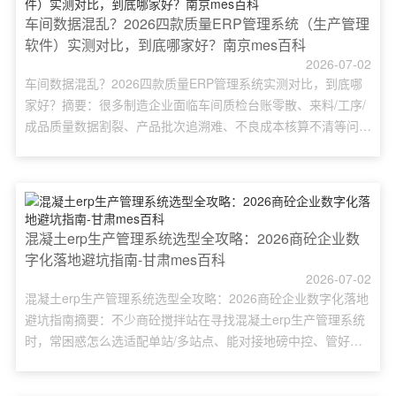
地......
车间数据混乱？2026四款质量ERP管理系统（生产管理
软件）实测对比，到底哪家好？南京mes百科
2026-07-02
车间数据混乱？2026四款质量ERP管理系统实测对比，到底哪
家好？摘要：很多制造企业面临车间质检台账零散、来料/工序/
成品质量数据割裂、产品批次追溯难、不良成本核算不清等问
题，不少企业在搜索质量ERP管理系统哪个靠谱、中小企业质量
ERP怎么选、易呈ERP与用友U8、SAP、金蝶K3横向对比差
异。本文结合2026实测落地数据，拆解四款主流质量ERP管理
系统优缺点、落地案例，从功能、价格、实施周期、适......
混凝土erp生产管理系统选型全攻略：2026商砼企业数
字化落地避坑指南-甘肃mes百科
2026-07-02
混凝土erp生产管理系统选型全攻略：2026商砼企业数字化落地
避坑指南摘要：不少商砼搅拌站在寻找混凝土erp生产管理系统
时，常困惑怎么选适配单站/多站点、能对接地磅中控、管好配
比调度与回款对账的专业软件，普遍遇到选型踩坑、上线难、数
据不通、成本核算模糊等问题。本文覆盖混凝土行业管理痛点、