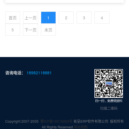
及落地案例，解答企业要不要上、怎么选、如何用的高频问题，
助力工厂告别人工排产乱象。1、ERP系统：企业管理的数字化
首页
上一页
1
2
3
4
神器ERP系统是企业一体化数字化管理平台，整合企业核心
经......
5
下一页
末页
咨询电话：
18982118881
扫描二维码
Copyright 2007-2035
蜀ICP备18019064号
易呈ERP软件有限公司 版权所有
All Rights Reserved
网站地图