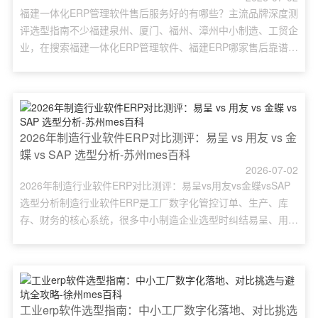
福建一体化ERP管理软件售后服务好的有哪些？主流品牌深度测
评选型指南不少福建泉州、厦门、福州、漳州中小制造、工贸企
业，在搜索福建一体化ERP管理软件、福建ERP哪家售后靠谱、
本地ERP实施服务哪家稳定时，容易陷入选型误区。一体化ERP
管理软件核心是打通销售、采购、库存、生产、财务全链路数
据，售后服务直接决定系统落地成败与长期使用稳定性。本文盘
点福建本地及全国主流ERP厂商，对比易呈云ERP、金蝶、......
2026年制造行业软件ERP对比测评：易呈 vs 用友 vs 金
蝶 vs SAP 选型分析-苏州mes百科
2026-07-02
2026年制造行业软件ERP对比测评：易呈vs用友vs金蝶vsSAP
选型分析制造行业软件ERP是工厂数字化管控订单、生产、库
存、财务的核心系统，很多中小制造企业选型时纠结易呈、用
友、金蝶、SAP四款主流ERP差异。本文针对2026年市场行
情，从价格、实施周期、操作难度、适配企业规模横向对比，解
答进销存和ERP区别、中小企业ERP怎么选等高频问题，帮加工
厂快速匹配高性价比制造ERP方案，避开选型踩坑......
工业erp软件选型指南：中小工厂数字化落地、对比挑选