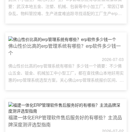
要：武汉本地五金、注塑、机械、包装等中小加工厂，常因订单
杂乱、物料管控难、生产进度难追踪寻找适配的工厂生产erp管
理系统。市面上大型ERP成本高、操作复杂不适合小厂，本文结
合武汉中小制造车间真实经营痛点，科普工厂生产erp管理系统
基础概念，对比多款管理软件，重点详解适配中小型加工厂的易
呈工厂生产erp管理系统，包含核心模块、特色功能、本地
佛山性价比高的erp管理系统有哪些？erp软件多少钱一
加......
个
2026-07-03
佛山性价比高的erp管理系统有哪些？多少钱一个摘要：不少佛
山五金、钣金、机械加工中小型工厂，都在查找佛山本地好用实
惠的erp管理系统选型方案，关心佛山erp管理系统报价区间、品
牌对比、部署模式与落地成本。本文盘点佛山高性价比erp管理
系统主流品牌，拆解不同版本收费模式，分析erp对生产、进销
存、财务一体化管控作用，结合易呈erp落地案例说明适配本地
制造企业的使用优势，给出选型步骤、实施步骤与预算规......
福建一体化ERP管理软件售后服务好的有哪些？主流品
牌深度测评选型指南
2026-07-02