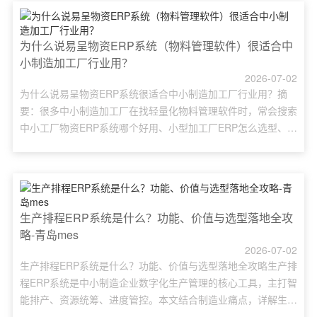
选型难点、信息化误区、标准化选型流程、需求梳理方法、容易
忽略的选型细节，横向对比易呈ERP、用友、金蝶等主流混
凝......
为什么说易呈物资ERP系统（物料管理软件）很适合中
小制造加工厂行业用？
2026-07-02
为什么说易呈物资ERP系统很适合中小制造加工厂行业用？摘
要：很多中小制造加工厂在找轻量化物料管理软件时，常会搜索
中小工厂物资ERP系统哪个好用、小型加工厂ERP怎么选型、低
成本物料管理ERP方案。易呈物资ERP系统针对机加工、钣金、
五金、电子装配等中小加工厂手工做账、库存账实不符、缺料停
工、成本算不清、部门数据不通等普遍难题打造，上线周期短、
操作门槛低、前期投入可控，自带MRP物料运算、出入库管
控......
生产排程ERP系统是什么？功能、价值与选型落地全攻
略-青岛mes
2026-07-02
生产排程ERP系统是什么？功能、价值与选型落地全攻略生产排
程ERP系统是中小制造企业数字化生产管理的核心工具，主打智
能排产、资源统筹、进度管控。本文结合制造业痛点，详解生产
排程ERP系统的应用优势、核心模块、流程优化方法、选型要点