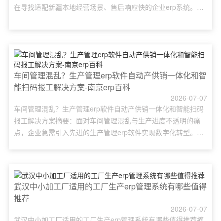
在寻找适配新疆本地经营场景、售后响应快的企业erp系统。本
文梳理乌鲁木齐市面主流口碑ERP品牌，重点解析易呈ERP、用
友畅捷通、金蝶云等产品模块、实施流程、选型要点，覆盖乌鲁
木齐中小企业erp哪个好用、工厂ERP怎么选、本地服务商对比
等需求，通过功能表格、客户案例、落地步骤，帮助乌鲁木......
车间管理混乱？生产管理erp软件自动产供销一体化和智
能扫码报工解决方案-南京erp百科
2026-07-07
车间管理混乱？生产管理erp软件自动产供销一体化和智能扫码
报工解决方案摘要：面对车间管理混乱与生产进度不透明的痛
点，企业急需引入先进的生产管理erp软件实现数字化转型。本
文深度解析自动产供销一体化与智能扫码报工解决方案，通过简
化表单与自动化排产，帮助中小企业打破信息孤岛，实现生产全
流程的可视化与高效管控。概述在现代制造业中，车间管理混乱
是制约企业发展的核心瓶颈。传统的手工记录与Excel汇总方式
武汉中小加工厂适用的工厂生产erp管理系统有哪些值得
不......
推荐
2026-07-07
武汉中小加工厂适用的工厂生产erp管理系统有哪些值得推荐摘