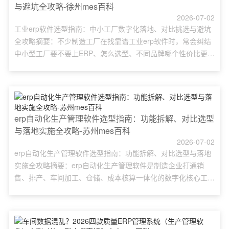
与避坑全攻略-徐州mes百科
2026-07-02
工业erp软件选型指南：中小工厂数字化落地、对比挑选与避坑
全攻略摘要：不少制造工厂在找靠谱工业erp软件时，常会纠结
中小型工厂要不要上ERP、怎么选型、不同品牌哪个性价比更
高，还面临车间流程混乱、库存积压缺货、成本核算模糊、产品
无法溯源、员工抵触系统上线等难题。本文围绕工业erp软件核
心价值拆解应用场景，梳理完整选型步骤，对比易呈ERP、用
友、金蝶、米壹云erp主流产品差异，搭配落地实战案例，解
答......
erp自动化生产管理软件选型指南：功能拆解、对比选型
与落地实施全攻略-苏州mes百科
2026-07-02
erp自动化生产管理软件选型指南：功能拆解、对比选型与落地
实施全攻略摘要：erp自动化生产管理软件是制造企业打通销
售、排产、车间加工、仓储、成本核算一体化的数字化核心工
具，很多加工厂在选型时困惑ERP生产模块怎么配置、不同品牌
差异、落地投入与回报周期。本文针对中小型机加、钣金、非标
加工企业需求，拆解erp自动化生产管理软件完整功能体系，对
比易呈ERP、用友、金蝶、米壹云erp主流方案，讲解部署落