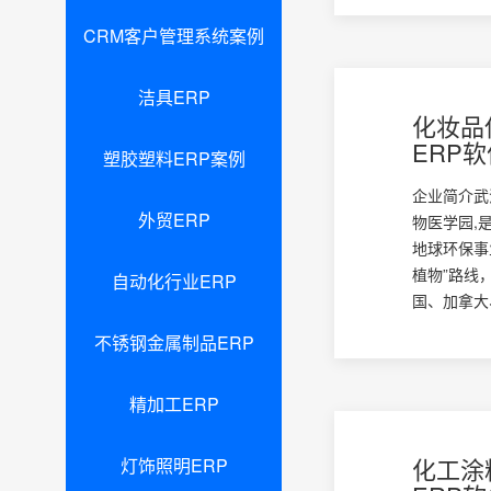
CRM客户管理系统案例
洁具ERP
化妆品
ERP
塑胶塑料ERP案例
企业简介武
外贸ERP
物医学园,
地球环保事
植物”路线
自动化行业ERP
国、加拿大、
不锈钢金属制品ERP
精加工ERP
化工涂
灯饰照明ERP