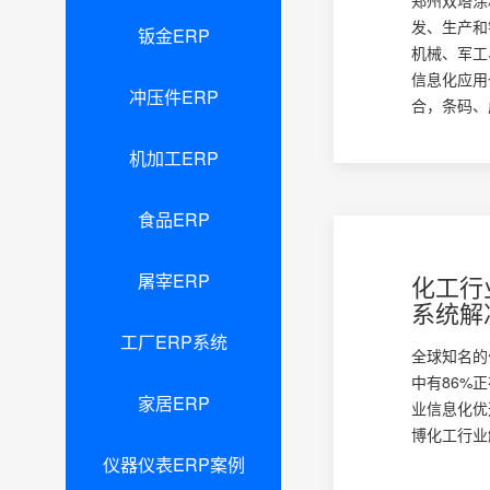
发、生产和
钣金ERP
机械、军工
信息化应用
冲压件ERP
合，条码、成
机加工ERP
食品ERP
屠宰ERP
化工行
系统解
工厂ERP系统
全球知名的
中有86%
家居ERP
业信息化优选
博化工行业解
仪器仪表ERP案例