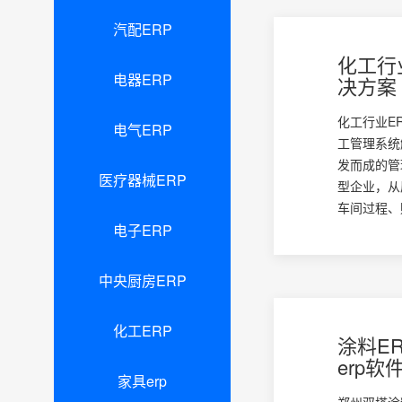
汽配ERP
化工行
电器ERP
决方案
化工行业E
电气ERP
工管理系统
发而成的管
医疗器械ERP
型企业，从
车间过程、财
电子ERP
中央厨房ERP
化工ERP
涂料E
erp软
家具erp
郑州双塔涂