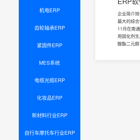
ERP
机电ERP
企业简介旭
最大的综合
齿轮轴承ERP
11月在南
用固化剂生
酸酯二元醇（P
紧固件ERP
MES系统
电缆光缆ERP
化妆品ERP
新材料行业ERP
自行车摩托车行业ERP