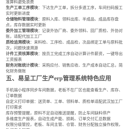
准算料避免浪费
生产工单工序模块
：下达生产工单，拆分多道工序，车间扫码报工
实时更新进度
仓储物料管理模块
：原料入库、领料出库、半成品、成品库存盘
点，库存数据实时更新
委外加工管理模块
：记录外协厂商、委外领料、回厂质检、外协对
账，适配代加工工厂
质检追溯模块
：来料检、工序检、成品检，次品绑定工单与原料批
次，问题快速溯源
计件工资核算模块
：按员工完成工序自动计算计件薪资，一键导出
工资报表
财务对账统计模块
：采购应付、销售应收、生产成本自动汇总，简
化财务做账
五、易呈工厂生产erp管理系统特色应用
手机端小程序同步车间数据，老板不在厂区也能查看生产、库存、
订单数据
自定义打印单据：送货单、工单、领料单、质检单适配武汉加工厂
打印需求
库存预警提醒，原料不足自动推送提醒，防止车间缺料停产
多维度生产报表，自动生成产能、损耗、订单交付汇总数据
权限分级管控，老板、车间主管、仓管、财务分配独立操作权限，