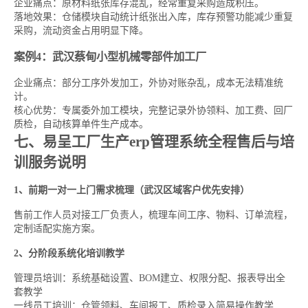
企业痛点：原材料纸张库存混乱，经常重复采购造成积压。
落地效果：仓储模块自动统计纸张出入库，库存预警功能减少重复
采购，流动资金占用明显下降。
案例4：武汉蔡甸小型机械零部件加工厂
企业痛点：部分工序外发加工，外协对账杂乱，成本无法精准统
计。
核心优势：专属委外加工模块，完整记录外协领料、加工费、回厂
质检，自动核算单件生产成本。
七、易呈工厂生产erp管理系统全程售后与培
训服务说明
1、前期一对一上门需求梳理（武汉区域客户优先安排）
售前工作人员对接工厂负责人，梳理车间工序、物料、订单流程，
定制适配实施方案。
2、分阶段系统化培训教学
管理员培训：系统基础设置、BOM建立、权限分配、报表导出全
套教学
一线员工培训：仓管领料、车间报工、质检录入简易操作教学