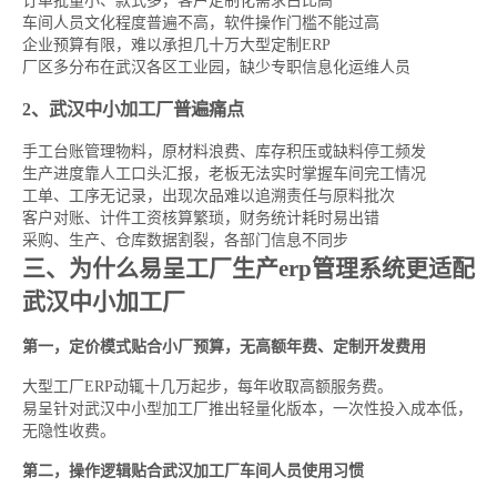
订单批量小、款式多，客户定制化需求占比高
车间人员文化程度普遍不高，软件操作门槛不能过高
企业预算有限，难以承担几十万大型定制ERP
厂区多分布在武汉各区工业园，缺少专职信息化运维人员
2、武汉中小加工厂普遍痛点
手工台账管理物料，原材料浪费、库存积压或缺料停工频发
生产进度靠人工口头汇报，老板无法实时掌握车间完工情况
工单、工序无记录，出现次品难以追溯责任与原料批次
客户对账、计件工资核算繁琐，财务统计耗时易出错
采购、生产、仓库数据割裂，各部门信息不同步
三、为什么易呈工厂生产erp管理系统更适配
武汉中小加工厂
第一，定价模式贴合小厂预算，无高额年费、定制开发费用
大型工厂ERP动辄十几万起步，每年收取高额服务费。
易呈针对武汉中小型加工厂推出轻量化版本，一次性投入成本低，
无隐性收费。
第二，操作逻辑贴合武汉加工厂车间人员使用习惯