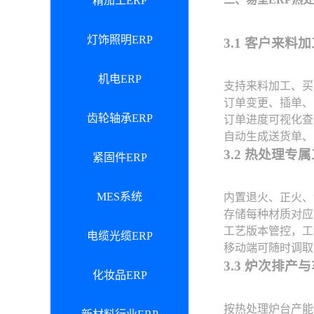
精加工ERP
灯饰照明ERP
3.1 客户来
机电ERP
支持来料加工、买
订单变更、插单、
齿轮轴承ERP
订单进度可视化查
自动生成送货单、
3.2 热处理
紧固件ERP
MES系统
内置退火、正火、
存储每种材质对应
工艺版本管控，工
电缆光缆ERP
移动端可随时调取
3.3 炉次排
化妆品ERP
按热处理炉台产能