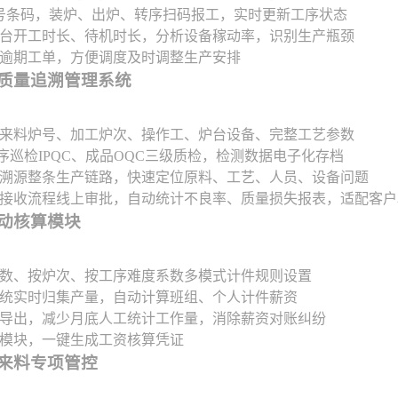
号条码，装炉、出炉、转序扫码报工，实时更新工序状态
台开工时长、待机时长，分析设备稼动率，识别生产瓶颈
逾期工单，方便调度及时调整生产安排
批次质量追溯管理系统
来料炉号、加工炉次、操作工、炉台设备、完整工艺参数
序巡检IPQC、成品OQC三级质检，检测数据电子化存档
溯源整条生产链路，快速定位原料、工艺、人员、设备问题
接收流程线上审批，自动统计不良率、质量损失报表，适配客户
自动核算模块
数、按炉次、按工序难度系数多模式计件规则设置
统实时归集产量，自动计算班组、个人计件薪资
导出，减少月底人工统计工作量，消除薪资对账纠纷
模块，一键生成工资核算凭证
户来料专项管控