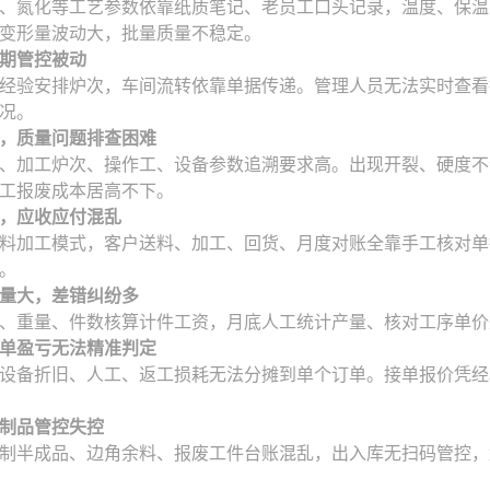
、氮化等工艺参数依靠纸质笔记、老员工口头记录，温度、保温
变形量波动大，批量质量不稳定。
期管控被动
经验安排炉次，车间流转依靠单据传递。管理人员无法实时查看
况。
，质量问题排查困难
、加工炉次、操作工、设备参数追溯要求高。出现开裂、硬度不
工报废成本居高不下。
，应收应付混乱
料加工模式，客户送料、加工、回货、月度对账全靠手工核对单
。
量大，差错纠纷多
、重量、件数核算计件工资，月底人工统计产量、核对工序单价
单盈亏无法精准判定
设备折旧、人工、返工损耗无法分摊到单个订单。接单报价凭经
制品管控失控
制半成品、边角余料、报废工件台账混乱，出入库无扫码管控，