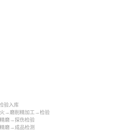
检验入库
火→磨削精加工→检验
精磨→探伤检验
精磨→成品检测