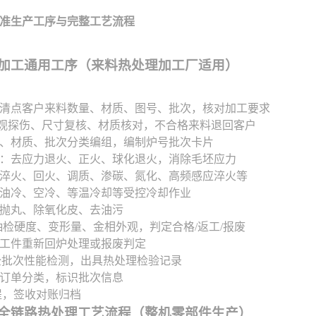
准生产工序与完整工艺流程
独立加工通用工序（来料热处理加工厂适用）
清点客户来料数量、材质、图号、批次，核对加工要求
外观探伤、尺寸复核、材质核对，不合格来料退回客户
、材质、批次分类编组，编制炉号批次卡片
：去应力退火、正火、球化退火，消除毛坯应力
淬火、回火、调质、渗碳、氮化、高频感应淬火等
油冷、空冷、等温冷却等受控冷却作业
抛丸、除氧化皮、去油污
：抽检硬度、变形量、金相外观，判定合格/返工/报废
工件重新回炉处理或报废判定
全批次性能检测，出具热处理检验记录
订单分类，标识批次信息
提，签收对账归档
加工全链路热处理工艺流程（整机零部件生产）