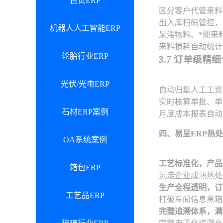
百货ERP
区分客户代管来料
出入库扫码管控，
机器人人工智能ERP
呆滞物料、*期来
来料损耗自动统计
轮胎行业ERP
3.7 订单级精
光伏/光电ERP
自动归集人工工资
实时核算单批、单
石材ERP案例
月度成本报表自动
四、易呈ERP热
OA系统案例
工艺标准化，产品
箱包ERP
沉淀企业成熟热处
生产全程透明，订
工艺品ERP
打破车间信息黑箱
完整追溯体系，满