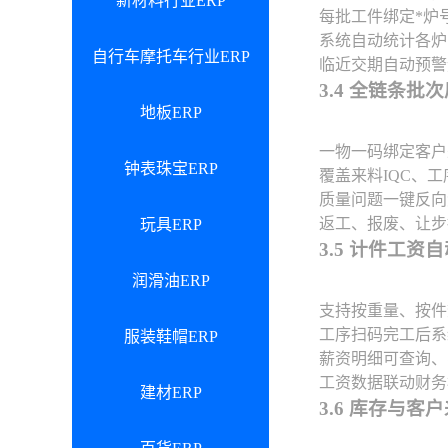
新材料行业ERP
每批工件绑定*炉
系统自动统计各炉
自行车摩托车行业ERP
临近交期自动预警
3.4 全链条
地板ERP
一物一码绑定客户
钟表珠宝ERP
覆盖来料IQC、工
质量问题一键反向
返工、报废、让步
玩具ERP
3.5 计件工资
润滑油ERP
支持按重量、按件
工序扫码完工后系
服装鞋帽ERP
薪资明细可查询、
工资数据联动财务
建材ERP
3.6 库存与客