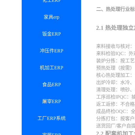
化工ERP
二、热处理行业标
家具erp
2.1 热处理
钣金ERP
来料接收与核对：
冲压件ERP
来料检验IQC：
装炉分拣：按工艺
机加工ERP
预热处理（按需）
核心热处理加工：
出炉冷却：水冷、
食品ERP
清理处理：喷砂、
工序巡检IPQC
屠宰ERP
返工返修：不合格
成品终检OQC：
工厂ERP系统
分拣打包：按客户
送货回厂/客户自
2.2 配套机