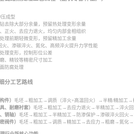
冲压成型
钻去除大部分余量，预留热处理变形余量
、正火、去应力退火，均匀内部金相组织
处理前期轻微变形，预留精加工余量
回火、渗碳淬火、氮化、高频淬火提升力学性能
处理变形，控制形位公差
磨、精铰等精密尺寸加工
面防腐处理
理细分工艺路线
构件）
毛坯→粗加工→调质（淬火+高温回火）→半精/精加工→
具、耐磨衬套）
毛坯→粗加工→去应力退火→半精加工→淬火回
、销轴）
毛坯→粗加工→半精加工→防渗保护→渗碳淬火回火→
密阀件）
毛坯→粗加工→调质→精加工→去应力→粗磨→氮化→
处理行业版核心功能