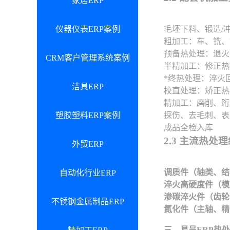
家居ERP
仪器仪表ERP案例
毛坯下料、锻造/
粗加工：车、铣、
预备热处理：退火
CRM客户管理系统案例
半精加工：修正热
*终热处理：淬火
洁具ERP
校直处理：矫正热
精加工：磨削、珩
塑胶塑料ERP案例
探伤、去毛刺、表
成品全检入库
2.3 主流热处
外贸ERP
调质件（轴类、结
自动化行业ERP
淬火高硬度件（模
渗碳淬火件（齿轮
不锈钢金属制品ERP
氮化件（主轴、精
三、易呈ERP热