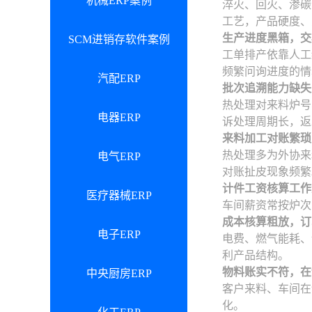
机械ERP案例
淬火、回火、渗碳
工艺，产品硬度、
生产进度黑箱，交
SCM进销存软件案例
工单排产依靠人工
频繁问询进度的情
汽配ERP
批次追溯能力缺失
热处理对来料炉号
电器ERP
诉处理周期长，返
来料加工对账繁琐
热处理多为外协来
电气ERP
对账扯皮现象频繁
计件工资核算工作
医疗器械ERP
车间薪资常按炉次
成本核算粗放，订
电子ERP
电费、燃气能耗、
利产品结构。
物料账实不符，在
中央厨房ERP
客户来料、车间在
化。