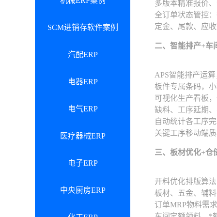
机械ERP案例
多版本精准报价、
全订单状态管控：
定金、尾款、应收
SCM进销存软件案例
二、智能排产+车
汽配ERP
APS智能排产运
电器ERP
板件专属条码，小
可视化生产看板，
电气ERP
缺料、工序延期、
自动统计各工序完
关键工序移动端质
医疗器械ERP
三、板材优化+仓
电子ERP
开料优化排版算法
中央厨房ERP
板材、五金、辅料
订单MRP物料需
车间定额领料、*