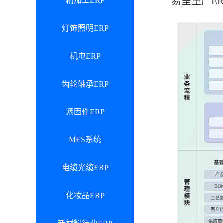
易呈生产E
精加工ERP
灯饰照明ERP
机电ERP
齿轮轴承ERP
紧固件ERP
MES系统
电缆光缆ERP
化妆品ERP