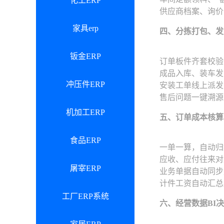
化工ERP
供应商档案、询价
家具erp
四、分拣打包、发
钣金ERP
订单板件齐套校验
成品入库、装车发
冲压件ERP
安装工单线上派发
售后问题一键溯源
机加工ERP
五、订单成本核算
食品ERP
一单一算，自动归
应收、应付往来对
屠宰ERP
业务单据自动同步
计件工资自动汇总
工厂ERP系统
六、经营数据BI