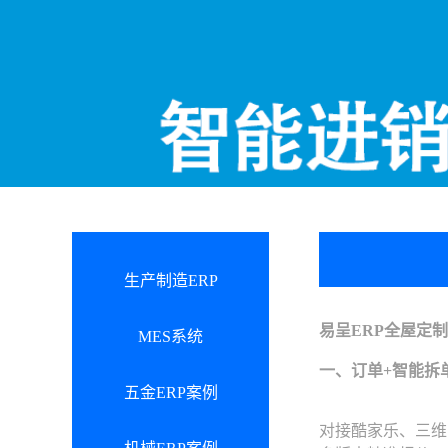
生产制造ERP
易呈ERP全屋定
MES系统
一、订单+智能拆
五金ERP案例
对接酷家乐、三维