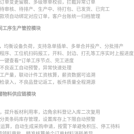
订单变更留痕、多级审单校验，拦截异常订单
待审核、待排产、生产中、待打包、已发货、已完工
款项自动绑定对应订单，客户台账统一归档管理
间工序生产管控模块
算，均衡设备负荷，支持急单插单、多单合并投产、分批排产
程序、工位机扫码报工，开料、封边、打孔等工序实时上报进度
一键查看*订单工序节点、完工进度
不良返工自动预警，异常快速处理
工产量，联动计件工资核算，薪资数据可追溯
检录入，不良品登记返工，板件质量全程溯源
储物料供应链模块
，提升板材利用率，边角余料登记入库二次复用
分类条码库存管理，设置库存上下限自动预警
求运算，自动生成采购申请，按需下单避免积压、停工待料
额领料审批，精准核算单个订单材料消耗差异