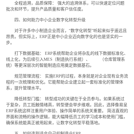
全程追溯，品质保障： 强大的追溯体系，可以快速定位问题
批次和环节，提升产品质量和客户信任度。
四、如何助力中小企业数字化转型升级
对于许多中小制造企业而言，“数字化转型”听起来似乎遥远且
昂贵。但实际上，ERP正是中小企业迈向数字化的也是坚实的一
步。
打下数据基础： ERP系统帮助企业将杂乱的线下数据标准化、
线上化，为后续引入MES（制造执行系统）、
WMS
（仓库管理系
统）等更深层次的智能制造应用奠定数据基石。
规范管理流程： 实施ERP的过程，本身就是对企业现有业务流
程的一次梳理和优化。它能帮助企业建立起一套标准化的管理体
系，提升管理水平。
降低转型门槛： 转型成功的关键在于全员参与。如果系统过
于复杂，员工抵触情绪高，转型便会举步维艰。因此，选择像易呈
ERP系统这样注重用户体验、操作简单的系统关重要。 简洁直观的
界面和流畅的操作逻辑，能大幅降低员工的学习成本和使用门槛，
确保系统能真正被用起来，让数字化转型平稳落地。
五、如何选到适合自己的制造业ERP