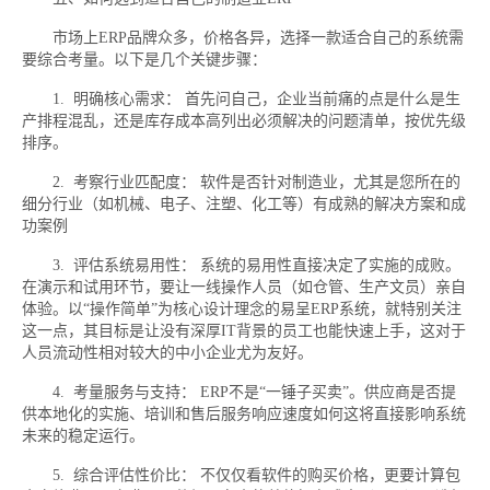
市场上ERP品牌众多，价格各异，选择一款适合自己的系统需
要综合考量。以下是几个关键步骤：
1. 明确核心需求： 首先问自己，企业当前痛的点是什么是生
产排程混乱，还是库存成本高列出必须解决的问题清单，按优先级
排序。
2. 考察行业匹配度： 软件是否针对制造业，尤其是您所在的
细分行业（如机械、电子、注塑、化工等）有成熟的解决方案和成
功案例
3. 评估系统易用性： 系统的易用性直接决定了实施的成败。
在演示和试用环节，要让一线操作人员（如仓管、生产文员）亲自
体验。以“操作简单”为核心设计理念的易呈ERP系统，就特别关注
这一点，其目标是让没有深厚IT背景的员工也能快速上手，这对于
人员流动性相对较大的中小企业尤为友好。
4. 考量服务与支持： ERP不是“一锤子买卖”。供应商是否提
供本地化的实施、培训和售后服务响应速度如何这将直接影响系统
未来的稳定运行。
5. 综合评估性价比： 不仅仅看软件的购买价格，更要计算包