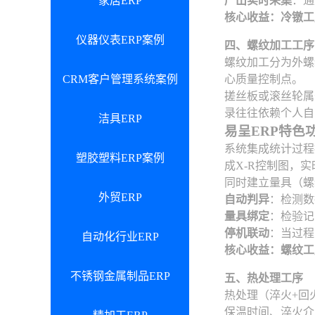
家居ERP
产出实时采集
：通
核心收益：冷镦工
仪器仪表ERP案例
四、螺纹加工工序
螺纹加工分为外螺
CRM客户管理系统案例
心质量控制点。
搓丝板或滚丝轮属
录往往依赖个人自
洁具ERP
易呈ERP特色
系统集成统计过程
塑胶塑料ERP案例
成X-R控制图，
同时建立量具（螺
外贸ERP
自动判异
：检测数
量具绑定
：检验记
停机联动
：当过程
自动化行业ERP
核心收益：螺纹工序
不锈钢金属制品ERP
五、热处理工序
热处理（淬火+回
保温时间、淬火介