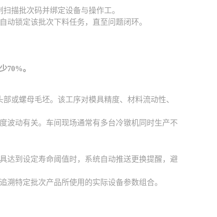
制扫描批次码并绑定设备与操作工。
自动锁定该批次下料任务，直至问题闭环。
少70%。
头部或螺母毛坯。该工序对模具精度、材料流动性、
度波动有关。车间现场通常有多台冷镦机同时生产不
具达到设定寿命阈值时，系统自动推送更换提醒，避
追溯特定批次产品所使用的实际设备参数组合。