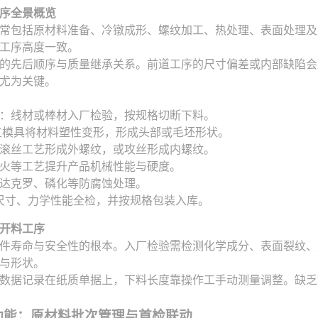
序全景概览
常包括原材料准备、冷镦成形、螺纹加工、热处理、表面处理及
工序高度一致。
的先后顺序与质量继承关系。前道工序的尺寸偏差或内部缺陷会
尤为关键。
：线材或棒材入厂检验，按规格切断下料。
过模具将材料塑性变形，形成头部或毛坯形状。
滚丝工艺形成外螺纹，或攻丝形成内螺纹。
火等工艺提升产品机械性能与硬度。
达克罗、磷化等防腐蚀处理。
尺寸、力学性能全检，并按规格包装入库。
开料工序
件寿命与安全性的根本。入厂检验需检测化学成分、表面裂纹、
与形状。
数据记录在纸质单据上，下料长度靠操作工手动测量调整。缺乏
功能：原材料批次管理与首检联动