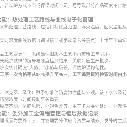
，若装炉方式不当或保温时间不足，易导致部分产品硬度不合格
功能：热处理工艺路线与曲线电子化管理
义热处理工艺路线，包括目标硬度范围、淬火温度、回火温度及
实时温度曲线数据（通过接口或手动录入关键点）上传至工单记
品工艺变更时，系统确保旧版本工艺不再被新工单引用。
录随炉试样的编号与硬度检测结果，关联对应生产批次。
炉次统计硬度*大值、*小值与极差，评估炉温均匀性。
工序一次合格率从88%提升至96%，工艺追溯资料检索时间由
、达克罗、磷化）赋予标准件防腐蚀性能与外观。该工序涉及前
药剂浓度与时间控制至关重要。
厚度不均、氢脆风险、外观色差等。由于多为委外处理，外部供
功能：委外加工全流程管控与镀层数据记录
理设置为委外工序，并管理委外供应商资质与绩效。发外时生成