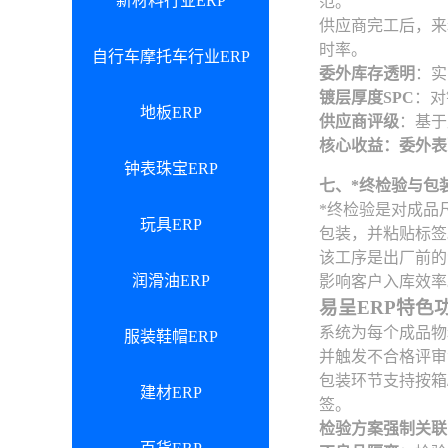
新材料行业ERP
范。
供应商完工后，来
时率。
自行车摩托车行业ERP
委外库存透明
：实
镀层厚度SPC
：对
地板ERP
供应商评级
：基于
核心收益：委外表
钟表珠宝ERP
七、*终检验与包
*终检验是对成品
玩具ERP
包装，并粘贴标签
该工序是出厂前的
润滑油ERP
影响客户入库效率
易呈ERP特色
系统为每个成品物
服装鞋帽ERP
并触发不合格评审
包装环节支持按箱
建材ERP
签。
检验方案强制关联