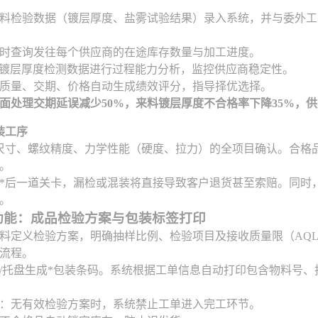
料检验数据（镀层厚度、盐雾试验结果）录入系统，并与委外工
时查询发往每个供应商的在途库存数量与加工进度。
镀层厚度检测数据进行过程能力分析，监控供应商稳定性。
质量、交期、价格自动生成绩效评分，指导择优选择。
面处理交期延误减少50%，来料镀层厚度不合格率下降35%，
装工序
尺寸、螺纹精度、力学性能（硬度、拉力）的全项目确认。合格
。
*后一道关卡，漏检或混装将直接导致客户退货甚至索赔。同时
。
功能：成品检验方案与包装标签打印
料定义检验方案，明确抽样比例、检验项目及接收质量限（AQ
流程。
/托盘生成*包装条码。系统根据工单信息自动打印包含物料号
：无有效检验方案时，系统禁止工单进入完工环节。