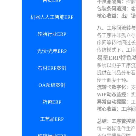
百货ERP
不良品隔离
：检验
包装条码追溯
：客
核心收益：出厂错
机器人人工智能ERP
八、工序间流转与
轮胎行业ERP
各工序并非孤立存
序间等待时间过长
传统模式下，工序
光伏/光电ERP
易呈ERP特色
系统以电子工序流
石材ERP案例
提供在制品分布看
便于调度干预。
OA系统案例
流转卡数字化
：支
WIP动态监控
：实
异常自动提醒
：工
箱包ERP
核心收益：工序间
工艺品ERP
总结：工序管控是
每一道标准件生产
不仅是质量保障，