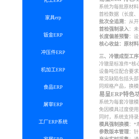
化工ERP
系统为每批原材料
首检数据（长度、
家具erp
批次全追溯
：从开
首检强制录入
：未
钣金ERP
长度偏差预警
：设
核心收益：原材料
冲压件ERP
三、冷镦成型工序
冷镦是标准件*核
机加工ERP
设备吨位配合要求
常见缺陷包括头部
同规格产品，换模
食品ERP
易呈ERP特色
系统为每套冷镦模
屠宰ERP
免因模具过度使用
同时，系统支持录
工厂ERP系统
模具强制换模
：*
参数版本管理
：针