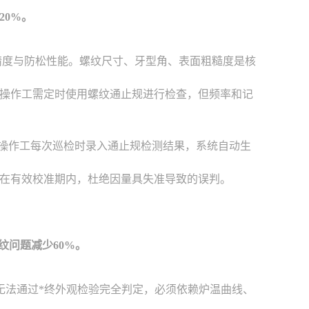
20%。
精度与防松性能。螺纹尺寸、牙型角、表面粗糙度是核
操作工需定时使用螺纹通止规进行检查，但频率和记
。操作工每次巡检时录入通止规检测结果，系统自动生
在有效校准期内，杜绝因量具失准导致的误判。
纹问题减少60%。
无法通过*终外观检验完全判定，必须依赖炉温曲线、