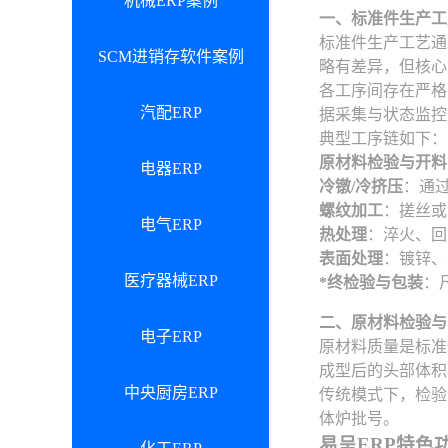
机械ERP案例
一、标准件生产工
标准件生产工艺通
SCM进销存软件案例
略有差异，但核心
各工序间存在严格
汽配ERP
据采集与状态监控
典型工序链如下：
原材料检验与开料
电器ERP
冷镦/冷挤压
：通
螺纹加工
：搓丝或
电气ERP
热处理
：淬火、回
表面处理
：镀锌、
医疗器械ERP
*终检验与包装
：
二、原材料检验与
电子ERP
原材料质量是标准
成型后的头部体积
中央厨房ERP
传统模式下，检验
体炉批号。
易呈ERP特色