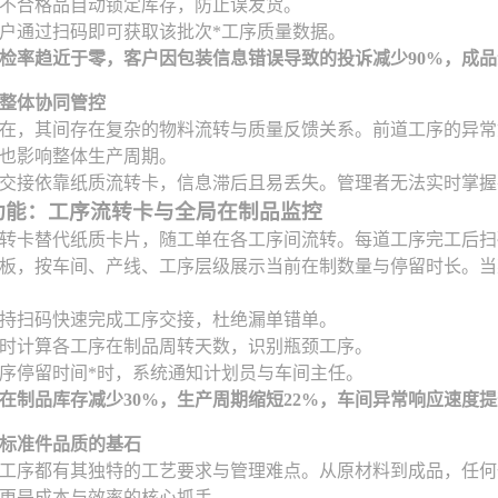
不合格品自动锁定库存，防止误发货。
户通过扫码即可获取该批次*工序质量数据。
检率趋近于零，客户因包装信息错误导致的投诉减少90%，成品
整体协同管控
在，其间存在复杂的物料流转与质量反馈关系。前道工序的异常
也影响整体生产周期。
交接依靠纸质流转卡，信息滞后且易丢失。管理者无法实时掌握
功能：工序流转卡与全局在制品监控
转卡替代纸质卡片，随工单在各工序间流转。每道工序完工后扫
板，按车间、产线、工序层级展示当前在制数量与停留时长。当
持扫码快速完成工序交接，杜绝漏单错单。
时计算各工序在制品周转天数，识别瓶颈工序。
序停留时间*时，系统通知计划员与车间主任。
在制品库存减少30%，生产周期缩短22%，车间异常响应速度提
标准件品质的基石
工序都有其独特的工艺要求与管理难点。从原材料到成品，任何
更是成本与效率的核心抓手。