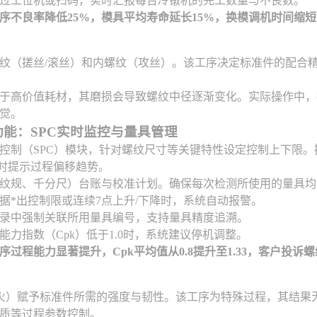
过工位机或扫码，实时汇报每台冷镦机的完工数量与不良数。
序不良率降低25%，模具平均寿命延长15%，换模调机时间缩短
纹（搓丝/滚丝）和内螺纹（攻丝）。该工序决定标准件的配合
于高价值耗材，其磨损会导致螺纹中径逐渐变化。实际操作中，
觉。
功能：SPC实时监控与量具管理
控制（SPC）模块，针对螺纹尺寸等关键特性设定控制上下限
实时提示过程偏移趋势。
纹规、千分尺）台账与校准计划。确保每次检测所使用的量具均
据*出控制限或连续7点上升/下降时，系统自动报警。
录中强制关联所用量具编号，支持量具精度追溯。
能力指数（Cpk）低于1.0时，系统建议停机调整。
过程能力显著提升，Cpk平均值从0.8提升至1.33，客户投诉螺
火）赋予标准件所需的强度与韧性。该工序为特殊过程，其结果
质等过程参数控制。