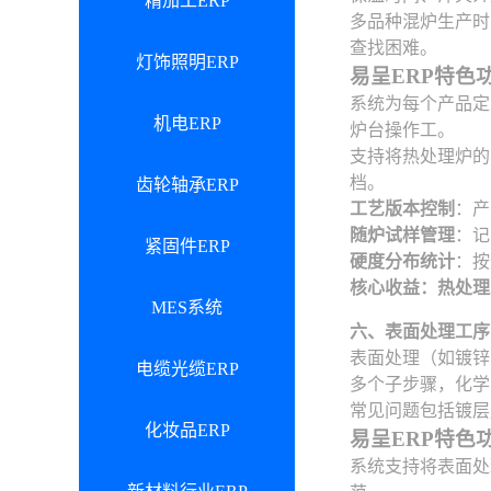
精加工ERP
多品种混炉生产时
查找困难。
灯饰照明ERP
易呈ERP特色
系统为每个产品定
机电ERP
炉台操作工。
支持将热处理炉的
档。
齿轮轴承ERP
工艺版本控制
：产
随炉试样管理
：记
紧固件ERP
硬度分布统计
：按
核心收益：热处理
MES系统
六、表面处理工序
表面处理（如镀锌
电缆光缆ERP
多个子步骤，化学
常见问题包括镀层
化妆品ERP
易呈ERP特色
系统支持将表面处