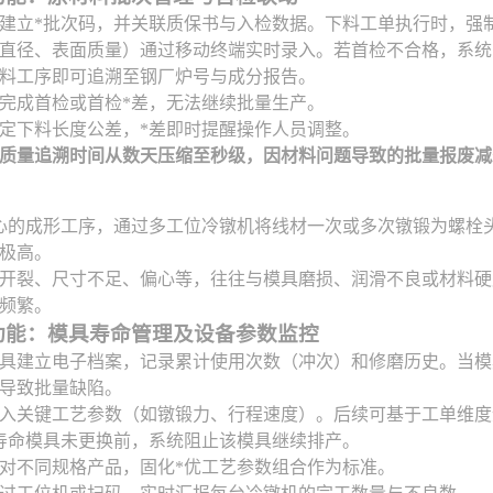
建立*批次码，并关联质保书与入检数据。下料工单执行时，强
直径、表面质量）通过移动终端实时录入。若首检不合格，系统
料工序即可追溯至钢厂炉号与成分报告。
完成首检或首检*差，无法继续批量生产。
定下料长度公差，*差即时提醒操作人员调整。
质量追溯时间从数天压缩至秒级，因材料问题导致的批量报废减
心的成形工序，通过多工位冷镦机将线材一次或多次镦锻为螺栓
极高。
开裂、尺寸不足、偏心等，往往与模具磨损、润滑不良或材料硬
频繁。
功能：模具寿命管理及设备参数监控
具建立电子档案，记录累计使用次数（冲次）和修磨历史。当模
导致批量缺陷。
入关键工艺参数（如镦锻力、行程速度）。后续可基于工单维度
寿命模具未更换前，系统阻止该模具继续排产。
对不同规格产品，固化*优工艺参数组合作为标准。