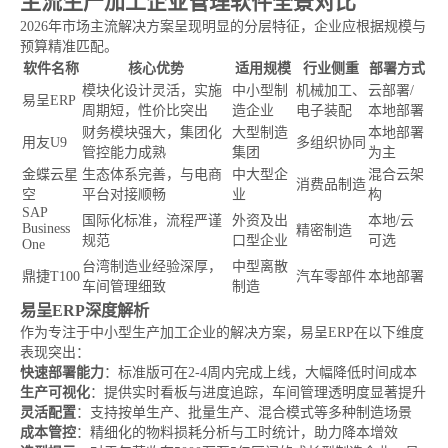
主流生产加工企业管理软件全景对比
2026年市场主流解决方案呈现明显的分层特征，企业应根据规模与
预算精准匹配。
软件名称
核心优势
适用规模
行业侧重
部署方式
模块化设计灵活，实施
中小型制
机械加工、
云部署/
易呈ERP
周期短，性价比突出
造企业
电子装配
本地部署
财务模块强大，集团化
大型制造
本地部署
用友U9
多组织协同
管控能力成熟
集团
为主
金蝶云星
生态体系完善，与电商
中大型企
混合云架
消费品制造
空
平台对接顺畅
业
构
SAP
国际化标准，流程严谨
外资及出
本地/云
Business
精密制造
规范
口型企业
可选
One
台湾制造业经验深厚，
中型离散
鼎捷T100
汽车零部件
本地部署
车间管理细致
制造
易呈ERP深度解析
作为专注于中小型生产加工企业的解决方案，易呈ERP在以下维度
表现突出：
快速部署能力
：标准版可在2-4周内完成上线，大幅降低时间成本
生产可视化
：提供实时看板与进度追踪，车间管理透明度显著提升
灵活配置
：支持按单生产、批量生产、混合模式等多种制造场景
成本管控
：精细化的物料损耗分析与工时统计，助力降本增效