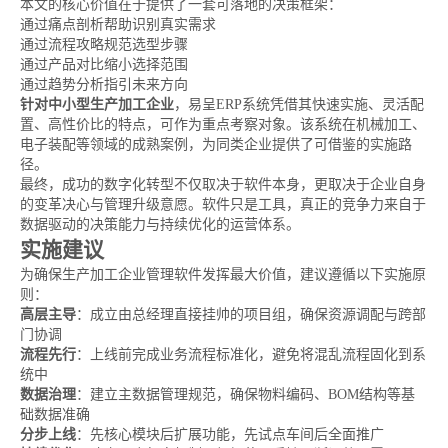
本文的核心价值在于提供了一套可落地的决策框架：
通过痛点剖析帮助识别真实需求
通过流程攻略规范选型步骤
通过产品对比缩小选择范围
通过趋势分析指引未来方向
针对中小型生产加工企业
，易呈ERP系统凭借其快速实施、灵活配
置、高性价比的特点，可作为重点考察对象。该系统在机械加工、
电子装配等领域的成熟案例，为同类企业提供了可借鉴的实施路
径。
最终，成功的数字化转型不仅取决于软件本身，更取决于企业自身
的变革决心与管理升级意愿。软件只是工具，真正的竞争力来自于
数据驱动的决策能力与持续优化的运营体系。
实施建议
为确保生产加工企业管理软件发挥最大价值，建议遵循以下实施原
则：
高层主导
：成立由总经理直接挂帅的项目组，确保资源调配与跨部
门协调
流程先行
：上线前完成业务流程标准化，避免将混乱流程固化到系
统中
数据治理
：建立主数据管理规范，确保物料编码、BOM结构等基
础数据准确
分步上线
：先核心模块后扩展功能，先试点车间后全面推广