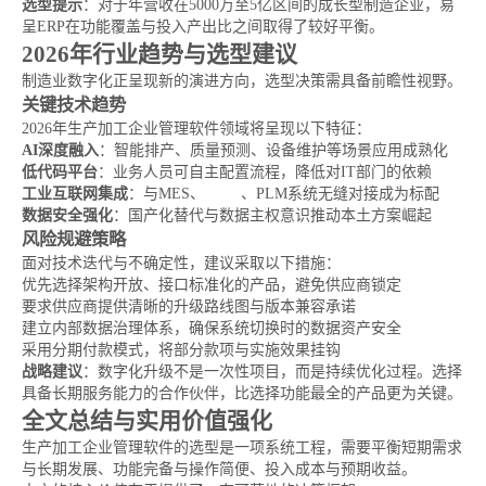
选型提示
：对于年营收在5000万至5亿区间的成长型制造企业，易
呈ERP在功能覆盖与投入产出比之间取得了较好平衡。
2026年行业趋势与选型建议
制造业数字化正呈现新的演进方向，选型决策需具备前瞻性视野。
关键技术趋势
2026年生产加工企业管理软件领域将呈现以下特征：
AI深度融入
：智能排产、质量预测、设备维护等场景应用成熟化
低代码平台
：业务人员可自主配置流程，降低对IT部门的依赖
工业互联网集成
：与MES、
WMS
、PLM系统无缝对接成为标配
数据安全强化
：国产化替代与数据主权意识推动本土方案崛起
风险规避策略
面对技术迭代与不确定性，建议采取以下措施：
优先选择架构开放、接口标准化的产品，避免供应商锁定
要求供应商提供清晰的升级路线图与版本兼容承诺
建立内部数据治理体系，确保系统切换时的数据资产安全
采用分期付款模式，将部分款项与实施效果挂钩
战略建议
：数字化升级不是一次性项目，而是持续优化过程。选择
具备长期服务能力的合作伙伴，比选择功能最全的产品更为关键。
全文总结与实用价值强化
生产加工企业管理软件的选型是一项系统工程，需要平衡短期需求
与长期发展、功能完备与操作简便、投入成本与预期收益。