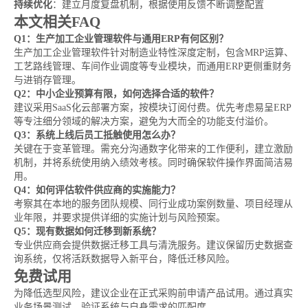
持续优化
：建立月度复盘机制，根据使用反馈不断调整配置
本文相关FAQ
Q1：生产加工企业管理软件与通用ERP有何区别？
生产加工企业管理软件针对制造业特性深度定制，包含MRP运算、
工艺路线管理、车间作业调度等专业模块，而通用ERP更侧重财务
与进销存管理。
Q2：中小企业预算有限，如何选择合适的软件？
建议采用SaaS化云部署方案，按模块订阅付费。优先考虑易呈ERP
等专注细分领域的解决方案，避免为大而全的功能支付溢价。
Q3：系统上线后员工抵触使用怎么办？
关键在于变革管理。需充分沟通数字化带来的工作便利，建立激励
机制，并将系统使用纳入绩效考核。同时确保软件操作界面简洁易
用。
Q4：如何评估软件供应商的实施能力？
考察其在本地的服务团队规模、同行业成功案例数量、项目经理从
业年限，并要求提供详细的实施计划与风险预案。
Q5：现有数据如何迁移到新系统？
专业供应商会提供数据迁移工具与清洗服务。建议保留历史数据查
询系统，仅将活跃数据导入新平台，降低迁移风险。
免费试用
为降低选型风险，建议企业在正式采购前申请产品试用。通过真实
业务场景测试，验证系统与自身需求的匹配度。