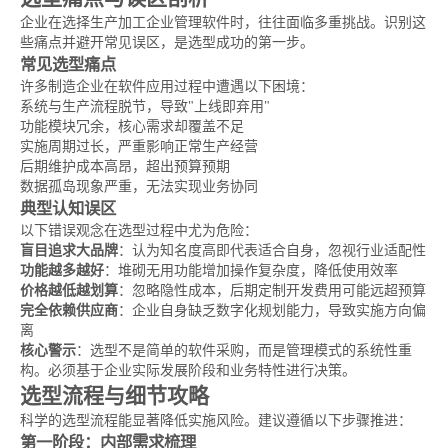
企业在选择生产加工企业管理软件时，往往面临多重挑战。识别这
些痛点并避开常见误区，是选型成功的第一步。
常见选型痛点
许多制造企业在软件应用过程中遭遇以下困境：
系统与生产流程脱节，导致"上线即弃用"
功能模块冗余，核心需求却覆盖不足
实施周期过长，严重影响正常生产经营
后期维护成本高昂，超出预算预期
数据孤岛现象严重，无法实现业务协同
典型认知误区
以下错误观念在选型过程中尤为危险：
盲目追求大品牌
：认为知名度高即代表适合自身，忽视行业适配性
功能越多越好
：堆砌无用功能增加操作复杂度，降低使用效率
价格越低越划算
：忽略隐性成本，后期定制开发费用可能远超预算
完全依赖供应商
：企业自身缺乏数字化规划能力，导致实施方向偏
离
核心警示
：选型不是简单的软件采购，而是管理模式的系统性重
构。必须基于企业实际发展阶段和业务特性进行决策。
选型流程与细节攻略
科学的选型流程能显著降低实施风险。建议遵循以下步骤推进：
第一阶段：内部需求梳理