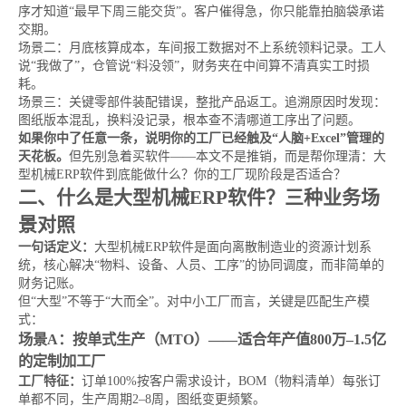
序才知道“最早下周三能交货”。客户催得急，你只能靠拍脑袋承诺
交期。
场景二：月底核算成本，车间报工数据对不上系统领料记录。工人
说“我做了”，仓管说“料没领”，财务夹在中间算不清真实工时损
耗。
场景三：关键零部件装配错误，整批产品返工。追溯原因时发现：
图纸版本混乱，换料没记录，根本查不清哪道工序出了问题。
如果你中了任意一条，说明你的工厂已经触及“人脑+Excel”管理的
天花板。
但先别急着买软件——本文不是推销，而是帮你理清：大
型机械ERP软件到底能做什么？你的工厂现阶段是否适合？
二、什么是大型机械ERP软件？三种业务场
景对照
一句话定义：
大型机械ERP软件是面向离散制造业的资源计划系
统，核心解决“物料、设备、人员、工序”的协同调度，而非简单的
财务记账。
但“大型”不等于“大而全”。对中小工厂而言，关键是匹配生产模
式：
场景A：按单式生产（MTO）——适合年产值800万–1.5亿
的定制加工厂
工厂特征：
订单100%按客户需求设计，BOM（物料清单）每张订
单都不同，生产周期2–8周，图纸变更频繁。