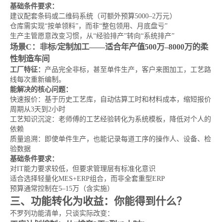
基础条件要求：
建议配套条码或二维码系统（可额外预算5000–2万元）
仓库需实现“按单领料”，而非“整包领用、月底盘亏”
生产主管愿意改变习惯，从“经验排产”转向“系统排产”
场景C：非标/定制加工——适合年产值500万–8000万的柔
性制造车间
工厂特征：
产品完全非标，甚至单件生产，客户来图加工，工艺路
线每次重新编制。
能解决的核心问题：
快速报价：基于历史工艺库，自动估算工时和材料成本，缩短报价
周期从3天到2小时
工艺知识沉淀：老师傅的工艺经验转化为系统模板，降低对个人的
依赖
质量追溯：即使单件生产，也能记录每道工序的操作人、设备、检
验数据
基础条件要求：
对IT能力要求较低，但要求管理层有标准化意识
适合选择轻量化MES+ERP组合，而非全套重型ERP
预算通常控制在5–15万（含实施）
三、功能转化为收益：你能得到什么？
不罗列功能清单，只谈实际改变：