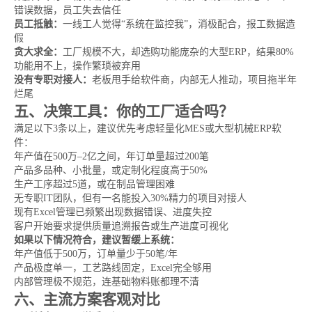
错误数据，员工失去信任
员工抵触：
一线工人觉得“系统在监控我”，消极配合，报工数据造
假
贪大求全：
工厂规模不大，却选购功能庞杂的大型ERP，结果80%
功能用不上，操作繁琐被弃用
没有专职对接人：
老板甩手给软件商，内部无人推动，项目拖半年
烂尾
五、决策工具：你的工厂适合吗？
满足以下3条以上，建议优先考虑轻量化MES或大型机械ERP软
件：
年产值在500万–2亿之间，年订单量超过200笔
产品多品种、小批量，或定制化程度高于50%
生产工序超过5道，或在制品管理困难
无专职IT团队，但有一名能投入30%精力的项目对接人
现有Excel管理已频繁出现数据错误、进度失控
客户开始要求提供质量追溯报告或生产进度可视化
如果以下情况符合，建议暂缓上系统：
年产值低于500万，订单量少于50笔/年
产品极度单一，工艺路线固定，Excel完全够用
内部管理极不规范，连基础物料账都理不清
六、主流方案客观对比