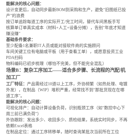
能解决的核心问题：
设计变更后，自动同步最新BOM到采购和生产，避免“旧图纸已投
产”的浪费
按订单追踪每道工序的实际开工/完工时间，替代车间黑板手写
核算单订单真实成本（材料+人工+设备分摊），告别“年底才知道
赚没赚”
基础条件要求：
至少配备1名兼职IT人员或能对接软件商的实施顾问
车间关键工位有电脑或平板（用于查看工单），或愿意投资工业
PDA扫码
物料编码已初步梳理（哪怕不完美，但不能完全混乱）
场景B：复杂工序加工——适合多步骤、长流程的汽配/机
加工厂
工厂特征：
产品需经过10道以上工序，外协频繁（如热处理、电镀
外发），在制品（WIP）堆积严重，经常找不到“那批货现在在哪
道工序”。
能解决的核心问题：
可视化排产：自动计算设备负荷，识别瓶颈工序（如“数控中心下
周三前已满负荷”）
外协跟踪：发出多少、收回多少、质检结果，系统实时同步，不再
依赖Excel表格
在制品定位：通过工序转移单，随时查询某批次当前所在工位