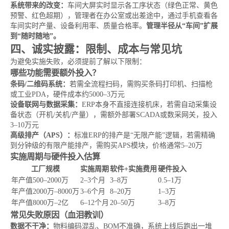
系统带来的改变：
车间大屏实时显示各工序状态（绿色正常、黄色
预警、红色超期），管理者在办公室或出差途中，通过手机查看各
车间实时产量、设备利用率、质量合格率。
管理半径从“车间”扩展
到“随时随地”。
四、诚实披露：限制、成本与常见坑
为避免实施失败，必须提前了解以下限制：
哪些功能需要额外投入？
条码/二维码系统：
若需全流程扫码，需购买条码打印机、扫描枪
或工业PDA，硬件成本约5000–3万元
设备联网与数据采集：
ERP本身不直接连接机床，若需自动采集设
备状态（开机/关机/产量），需额外部署SCADA或数采网关，投入
3–10万元
高级排产（APS）：
标准ERP的排产是“无限产能”逻辑，若需精确
到分钟级的有限产能排产，需购买APS模块，价格通常5–20万
实施周期与硬件投入估算
工厂规模
实施周期
软件+实施费用
硬件投入
年产值500–2000万
2–3个月
3–8万
0.5–1万
年产值2000万–8000万
3–6个月
8–20万
1–3万
年产值8000万–2亿
6–12个月
20–50万
3–8万
常见失败原因（血泪教训）
数据不干净：
物料编码混乱、BOM不准确，系统上线后跑出一堆