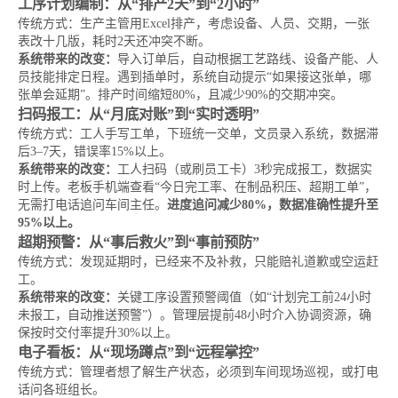
工序计划编制：从“排产2天”到“2小时”
传统方式：生产主管用Excel排产，考虑设备、人员、交期，一张
表改十几版，耗时2天还冲突不断。
系统带来的改变：
导入订单后，自动根据工艺路线、设备产能、人
员技能排定日程。遇到插单时，系统自动提示“如果接这张单，哪
张单会延期”。排产时间缩短80%，且减少90%的交期冲突。
扫码报工：从“月底对账”到“实时透明”
传统方式：工人手写工单，下班统一交单，文员录入系统，数据滞
后3–7天，错误率15%以上。
系统带来的改变：
工人扫码（或刷员工卡）3秒完成报工，数据实
时上传。老板手机端查看“今日完工率、在制品积压、超期工单”，
无需打电话追问车间主任。
进度追问减少80%，数据准确性提升至
95%以上。
超期预警：从“事后救火”到“事前预防”
传统方式：发现延期时，已经来不及补救，只能赔礼道歉或空运赶
工。
系统带来的改变：
关键工序设置预警阈值（如“计划完工前24小时
未报工，自动推送预警”）。管理层提前48小时介入协调资源，确
保按时交付率提升30%以上。
电子看板：从“现场蹲点”到“远程掌控”
传统方式：管理者想了解生产状态，必须到车间现场巡视，或打电
话问各班组长。