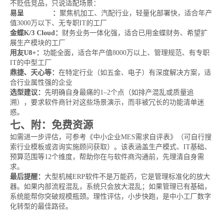
不贬低竞品，只说适配场景：
易呈
MES系统
：
聚焦机加工、汽配行业，轻量化部署快，适合年产
值3000万以下、无专职IT的工厂
金蝶K/3 Cloud：
财务业务一体化强，适合已用金蝶财务、希望扩
展生产模块的工厂
用友U8+：
功能全面，适合年产值8000万以上、管理规范、有专职
IT的中型工厂
鼎捷、天心等：
在特定行业（如五金、电子）有深度解决方案，适
合行业属性强的企业
选型建议：
先明确自身最痛的1–2个点（如排产混乱或质量追
溯），要求软件商针对这些场景演示，而非被冗长的功能清单迷
惑。
七、附：免费资源
如需进一步评估，可参考《中小企业MES需求自评表》（可自行搜
索行业模板或咨询实施顾问获取）。该表涵盖生产模式、IT基础、
预算范围等12个维度，帮助你在与软件商沟通前，先理清自身需
求。
最后提醒：
大型机械ERP软件不是万能药，它是管理标准化的放大
器。如果内部流程混乱，系统只会放大混乱；如果管理已有基础，
系统能帮你突破规模瓶颈。理性评估，小步快跑，是中小工厂数字
化转型的最佳路径。