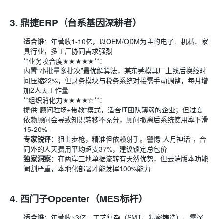
3.
鼎捷ERP（台系基因深耕者）
适合谁
：年营收1-10亿，以OEM/ODM为主的电子、机械、家
具行业，多工厂协同需求强烈
**业务咬合度★★★★★**：
内置“小批量多批次”最优解算法，某东莞模具厂上线后换线时
间压缩22%，但财务模块与税务系统对接需手动调整，每月增
加2人天工作量
**组织消化力★★★★☆**：
提供“顾问驻场+带教”模式，适合IT团队薄弱的企业；但过度
依赖顾问会导致知识转移不充分，顾问撤离后系统使用率下滑
15-20%
专家锐评
：狙击步枪，精准但依赖射手。警惕“人月神话”，合
同外的人天费用平均超支37%，建议锁定总包价
独家洞察
：在两岸三地单据流转有天然优势，但云端版本功能
阉割严重，本地化部署才能发挥100%能力
4.
西门子Opcenter（MES标杆）
适合谁
：年营收>3亿，工艺复杂（SMT、精密铸造）、需深