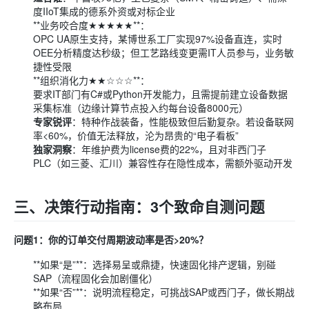
度IIoT集成的德系外资或对标企业
**业务咬合度★★★★★**：
OPC UA原生支持，某博世系工厂实现97%设备直连，实时
OEE分析精度达秒级；但工艺路线变更需IT人员参与，业务敏
捷性受限
**组织消化力★★☆☆☆**：
要求IT部门有C#或Python开发能力，且需提前建立设备数据
采集标准（边缘计算节点投入约每台设备8000元）
专家锐评
：特种作战装备，性能极致但后勤复杂。若设备联网
率<60%，价值无法释放，沦为昂贵的“电子看板”
独家洞察
：年维护费为license费的22%，且对非西门子
PLC（如三菱、汇川）兼容性存在隐性成本，需额外驱动开发
三、决策行动指南：3个致命自测问题
问题1：你的订单交付周期波动率是否>20%？
**如果“是”**：选择易呈或鼎捷，快速固化排产逻辑，别碰
SAP（流程固化会加剧僵化）
**如果“否”**：说明流程稳定，可挑战SAP或西门子，做长期战
略布局