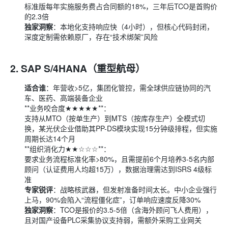
标准版每年实施服务费占合同额的18%，三年后TCO是首购价
的2.3倍
独家洞察
：本地化支持响应快（4小时），但核心代码封闭，
深度定制需依赖原厂，存在“技术绑架”风险
2.
SAP S/4HANA（重型航母）
适合谁
：年营收>5亿，集团化管控，需全球供应链协同的汽
车、医药、高端装备企业
**业务咬合度★★★★★**：
支持从MTO（按单生产）到MTS（按库存生产）全模式切
换，某光伏企业借助其PP-DS模块实现15分钟级排程，但实施
周期长达14个月
**组织消化力★★☆☆☆**：
要求业务流程标准化率>80%，且需提前6个月培养3-5名内部
顾问（认证费用人均超15万），数据治理需达到ISRS 4级标
准
专家锐评
：战略核武器，但发射准备时间太长。中小企业强行
上马，90%会陷入“流程僵化症”，订单响应速度反降30%
独家洞察
：TCO是报价的3.5-5倍（含海外顾问飞人费用），
且对国产设备PLC采集协议支持弱，需额外采购工业网关