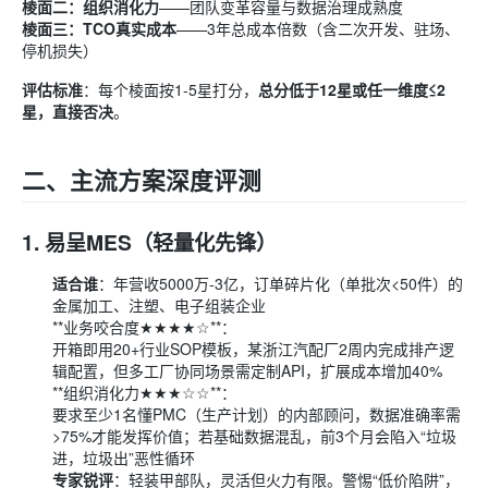
棱面二：组织消化力
——团队变革容量与数据治理成熟度
棱面三：TCO真实成本
——3年总成本倍数（含二次开发、驻场、
停机损失）
评估标准
：每个棱面按1-5星打分，
总分低于12星或任一维度≤2
星，直接否决
。
二、主流方案深度评测
1.
易呈MES（轻量化先锋）
适合谁
：年营收5000万-3亿，订单碎片化（单批次<50件）的
金属加工、注塑、电子组装企业
**业务咬合度★★★★☆**：
开箱即用20+行业SOP模板，某浙江汽配厂2周内完成排产逻
辑配置，但多工厂协同场景需定制API，扩展成本增加40%
**组织消化力★★★☆☆**：
要求至少1名懂PMC（生产计划）的内部顾问，数据准确率需
>75%才能发挥价值；若基础数据混乱，前3个月会陷入“垃圾
进，垃圾出”恶性循环
专家锐评
：轻装甲部队，灵活但火力有限。警惕“低价陷阱”，