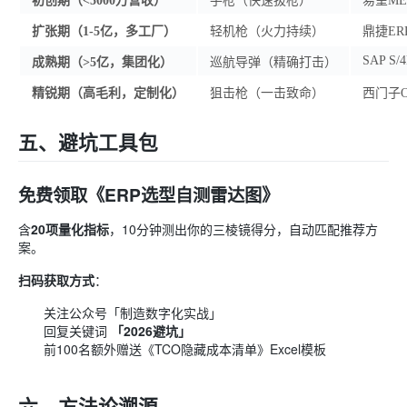
初创期（<5000万营收）
手枪（快速拔枪）
易呈M
扩张期（1-5亿，多工厂）
轻机枪（火力持续）
鼎捷ER
SAP S/
成熟期（>5亿，集团化）
巡航导弹（精确打击）
精锐期（高毛利，定制化）
狙击枪（一击致命）
西门子Op
五、避坑工具包
免费领取《ERP选型自测雷达图》
含
20项量化指标
，10分钟测出你的三棱镜得分，自动匹配推荐方
案。
扫码获取方式
：
关注公众号「制造数字化实战」
回复关键词
「2026避坑」
前100名额外赠送《TCO隐藏成本清单》Excel模板
六、方法论溯源