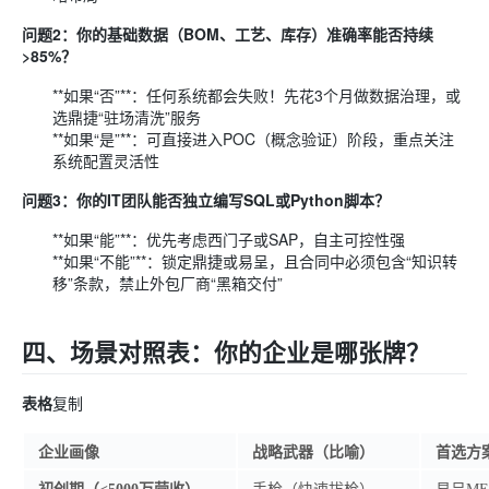
问题2：你的基础数据（BOM、工艺、库存）准确率能否持续
>85%？
**如果“否”**：任何系统都会失败！先花3个月做数据治理，或
选鼎捷“驻场清洗”服务
**如果“是”**：可直接进入POC（概念验证）阶段，重点关注
系统配置灵活性
问题3：你的IT团队能否独立编写SQL或Python脚本？
**如果“能”**：优先考虑西门子或SAP，自主可控性强
**如果“不能”**：锁定鼎捷或易呈，且合同中必须包含“知识转
移”条款，禁止外包厂商“黑箱交付”
四、场景对照表：你的企业是哪张牌？
表格
复制
企业画像
战略武器（比喻）
首选方