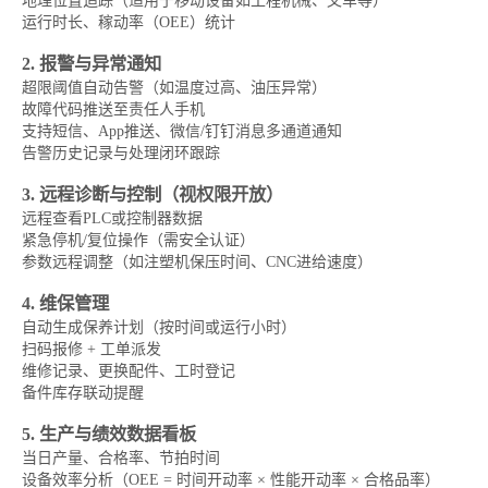
地理位置追踪（适用于移动设备如工程机械、叉车等）
运行时长、稼动率（OEE）统计
2. 报警与异常通知
超限阈值自动告警（如温度过高、油压异常）
故障代码推送至责任人手机
支持短信、App推送、微信/钉钉消息多通道通知
告警历史记录与处理闭环跟踪
3. 远程诊断与控制（视权限开放）
远程查看PLC或控制器数据
紧急停机/复位操作（需安全认证）
参数远程调整（如注塑机保压时间、CNC进给速度）
4. 维保管理
自动生成保养计划（按时间或运行小时）
扫码报修 + 工单派发
维修记录、更换配件、工时登记
备件库存联动提醒
5. 生产与绩效数据看板
当日产量、合格率、节拍时间
设备效率分析（OEE = 时间开动率 × 性能开动率 × 合格品率）