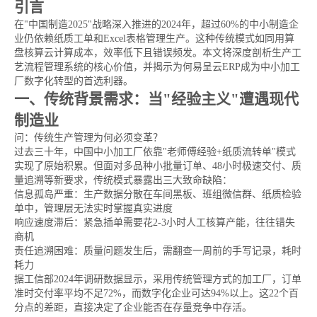
引言
在"中国制造2025"战略深入推进的2024年，超过60%的中小制造企
业仍依赖纸质工单和Excel表格管理生产。这种传统模式如同用算
盘核算云计算成本，效率低下且错误频发。本文将深度剖析生产工
艺流程管理系统的核心价值，并揭示为何易呈云ERP成为中小加工
厂数字化转型的首选利器。
一、传统背景需求：当"经验主义"遭遇现代
制造业
问：传统生产管理为何必须变革？
过去三十年，中国中小加工厂依靠"老师傅经验+纸质流转单"模式
实现了原始积累。但面对多品种小批量订单、48小时极速交付、质
量追溯等新要求，传统模式暴露出三大致命缺陷：
信息孤岛严重：生产数据分散在车间黑板、班组微信群、纸质检验
单中，管理层无法实时掌握真实进度
响应速度滞后：紧急插单需要花2-3小时人工核算产能，往往错失
商机
责任追溯困难：质量问题发生后，需翻查一周前的手写记录，耗时
耗力
据工信部2024年调研数据显示，采用传统管理方式的加工厂，订单
准时交付率平均不足72%，而数字化企业可达94%以上。这22个百
分点的差距，直接决定了企业能否在存量竞争中存活。