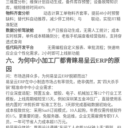
三维度分析；维保计划自动生成，备件库存预警；设备故障知识
库，缩短维修时间40%
物料齐套分析
动态计算工单物料齐套率，提前48小时预警
缺料；替代料自动推荐，减少停工待料；与
WMS
联动，实现JIT精
准配送
数据分析驾驶舱
生产日报自动生成，无需人工统计；成本
实时核算，单件成本精确到分；老板手机端查看经营指标，支持穿
透式查询
低代码开发平台
无需编程自定义报表、审批流程；快速响
应企业个性化需求，2小时即可上线新功能
六、为何中小加工厂都青睐易呈云ERP的原
因
问：市场选择众多，为何易呈云ERP脱颖而出？
易呈云ERP在中小制造市场占有率领先，绝非偶然，其"四大杀手
锏"精准命中中小企业需求：
行业深度适配：预置五金、塑胶、电子、机械加工等12个行业工艺
模板，上线周期缩短至15天。例如深圳某五金冲压厂，直接使用系
统内置的"冲剪折焊"标准工艺包，3天即完成基础数据初始化。
成本极致优化：采用SaaS订阅模式，10人起购，年费仅需传统软件
的1/5。更重要的是，免服务器、免运维，企业无需雇佣专职IT人
员，一年可节省人力成本超15万元。
极简用户体验：界面设计遵循"车间工人也能10分钟上手"原则。扫