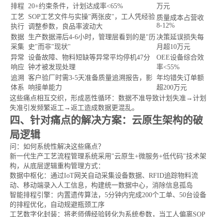
排程
20+约束条件，计划达成率<65%
万元
工艺
SOP工艺文件与实操"两张皮"，工人凭经验
质量成本占营收
8-12%
执行
调整参数，良品率波动大
数据
生产数据滞后4-6小时，管理层看到的是"历
决策延误损失每
采集
史"而非"现状"
月超10万元
异常
设备故障、物料短缺等异常平均停机47分
OEE设备综合效
响应
钟才被发现处理
率<55%
追溯
客户验厂时需3-5天准备质量追溯报告，影
年均错失订单额
体系
响接单能力
超200万元
这些痛点相互交织，形成恶性循环：数据不准导致计划失准→计划
失准引发频繁返工→返工造成数据更混乱。
四、针对痛点的解决方案：云原生架构的破
局逻辑
问：如何系统性解决这些痛点？
新一代生产工艺流程管理系统采用"云原生+微服务+低代码"技术架
构，从底层逻辑重构管理方式：
数据中枢化：通过IoT网关自动采集设备数据、RFID追踪物料流
动、移动端录入人工信息，构建统一数据中心，消除信息孤岛
智能排程引擎：内置遗传算法，5分钟内完成200个工单、50台设备
的排程优化，自动规避瓶颈工序
工艺数字化封装：将老师傅经验转化为系统参数，当工人偏离SOP