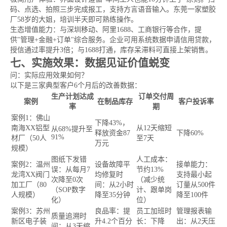
码、点选、拍照三步完成报工，支持方言语音输入。东莞一家塑胶
厂58岁的大姐，培训半天即可熟练操作。
生态增值能力：与深圳移动、阿里1688、工商银行等合作，提
供"管理+金融+订单"综合服务。企业可用系统数据申请信用贷款，
授信通过率提升3倍；与1688打通，库存呆滞料可直接上架销售。
七、实施效果：数据见证价值蜕变
问：实际应用效果如何？
以下是三家典型客户6个月后的改善数据：
生产计划达成
订单交付周
案例
在制品库存
客户投诉率
率
期
案例1：佛山
下降43%，
南海XX铝型
从12天缩短
从68%提升至
释放资金87
下降60%
91%
材厂（50人
至7天
万元
规模）
图纸下发错
人工成本：
案例2：温州
设备故障平
接单能力：
误：从每月7
节约13%
龙湾XX阀门
均修复时
支持最小起
次降至0次
（减少统
加工厂（80
间：从2小时
订量从500件
（SOP数字
计、跟单岗
人规模）
降至35分钟
降至100件
化）
位）
案例3：苏州
良品率：提
员工加班时
管理报表输
质量追溯时
新区电子装
升4.2个百分
长：下降
出：从2天压
间：从3天缩