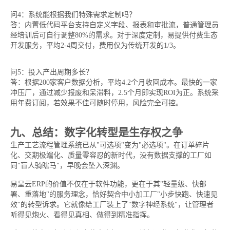
问4：系统能根据我们特殊需求定制吗？
答：内置低代码平台支持自定义字段、报表和审批流，普通管理员
经培训后可自行调整80%的需求。对于深度定制，易提供付费生态
开发服务，平均2-4周交付，费用仅为传统开发的1/3。
问5：投入产出周期多长？
答：根据200家客户数据分析，平均4.2个月收回成本。最快的一家
冲压厂，通过减少报废和呆滞料，2.5个月即实现ROI为正。系统采
用年费订阅，若效果不佳可随时停用，风险完全可控。
九、总结：数字化转型是生存权之争
生产工艺流程管理系统已从"可选项"变为"必选项"。在订单碎片
化、交期极端化、质量零容忍的新时代，没有数据支撑的工厂如
同"盲人骑瞎马"，早晚会坠入深渊。
易呈云ERP的价值不仅在于软件功能，更在于其"轻量级、快部
署、重落地"的服务理念，恰好契合中小加工厂"小步快跑、快速见
效"的转型诉求。它就像给工厂装上了"数字神经系统"，让管理者
听得见炮火、看得见真相、做得到精准指挥。