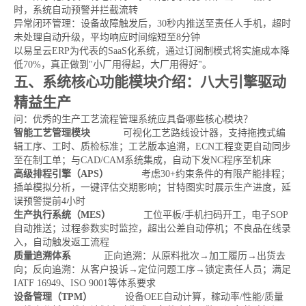
时，系统自动预警并拦截流转
异常闭环管理：设备故障触发后，30秒内推送至责任人手机，超时
未处理自动升级，平均响应时间缩短至8分钟
以易呈云ERP为代表的SaaS化系统，通过订阅制模式将实施成本降
低70%，真正做到"小厂用得起，大厂用得好"。
五、系统核心功能模块介绍：八大引擎驱动
精益生产
问：优秀的生产工艺流程管理系统应具备哪些核心模块？
智能工艺管理模块
可视化工艺路线设计器，支持拖拽式编
辑工序、工时、质检标准；工艺版本追溯，ECN工程变更自动同步
至在制工单；与CAD/CAM系统集成，自动下发NC程序至机床
高级排程引擎（APS）
考虑30+约束条件的有限产能排程；
插单模拟分析，一键评估交期影响；甘特图实时展示生产进度，延
误预警提前4小时
生产执行系统（MES）
工位平板/手机扫码开工，电子SOP
自动推送；过程参数实时监控，超出公差自动停机；不良品在线录
入，自动触发返工流程
质量追溯体系
正向追溯：从原料批次→加工履历→出货去
向；反向追溯：从客户投诉→定位问题工序→锁定责任人员；满足
IATF 16949、ISO 9001等体系要求
设备管理（TPM）
设备OEE自动计算，稼动率/性能/质量