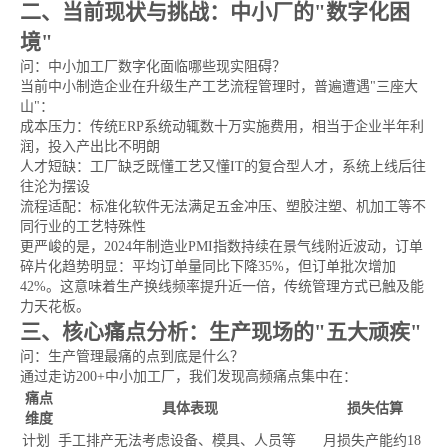
二、当前现状与挑战：中小厂的"数字化困
境"
问：中小加工厂数字化面临哪些现实阻碍？
当前中小制造企业在升级生产工艺流程管理时，普遍遭遇"三座大
山"：
成本压力：传统ERP系统动辄数十万实施费用，相当于企业半年利
润，投入产出比不明朗
人才短缺：工厂缺乏既懂工艺又懂IT的复合型人才，系统上线后往
往沦为摆设
流程适配：标准化软件无法满足五金冲压、塑胶注塑、机加工等不
同行业的工艺特殊性
更严峻的是，2024年制造业PMI指数持续在景气线附近波动，订单
碎片化趋势明显：平均订单量同比下降35%，但订单批次增加
42%。这意味着生产换线频率提升近一倍，传统管理方式已触及能
力天花板。
三、核心痛点分析：生产现场的"五大顽疾"
问：生产管理最痛的点到底是什么？
通过走访200+中小加工厂，我们发现高频痛点集中在：
痛点
具体表现
损失估算
维度
计划
手工排产无法考虑设备、模具、人员等
月损失产能约18