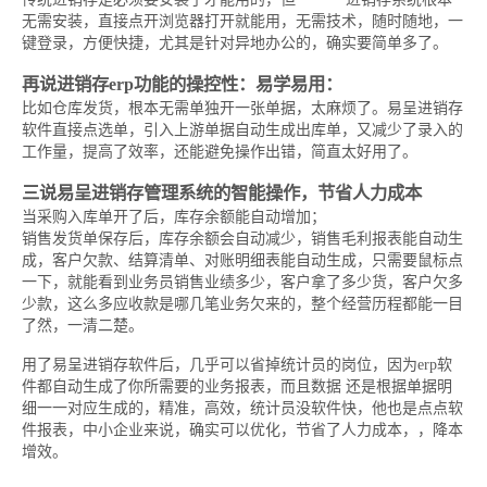
无需安装，直接点开浏览器打开就能用，无需技术，随时随地，一
键登录，方便快捷，尤其是针对异地办公的，确实要简单多了。
再说进销存erp功能的操控性：易学易用：
比如仓库发货，根本无需单独开一张单据，太麻烦了。易呈进销存
软件直接点选单，引入上游单据自动生成出库单，又减少了录入的
工作量，提高了效率，还能避免操作出错，简直太好用了。
三说易呈进销存管理系统的智能操作，节省人力成本
当采购入库单开了后，库存余额能自动增加；
销售发货单保存后，库存余额会自动减少，销售毛利报表能自动生
成，客户欠款、结算清单、对账明细表能自动生成，只需要鼠标点
一下，就能看到业务员销售业绩多少，客户拿了多少货，客户欠多
少款，这么多应收款是哪几笔业务欠来的，整个经营历程都能一目
了然，一清二楚。
用了易呈进销存软件后，几乎可以省掉统计员的岗位，因为erp软
件都自动生成了你所需要的业务报表，而且数据 还是根据单据明
细一一对应生成的，精准，高效，统计员没软件快，他也是点点软
件报表，中小企业来说，确实可以优化，节省了人力成本，，降本
增效。