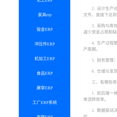
化工ERP
2. 设计生产对
家具erp
文件，直接下达到
3. 采购与库存
钣金ERP
减少资金占用和缺
4. 生产过程管
冲压件ERP
产周期。
机加工ERP
5. 财务管理：
6. 仓储与发货
食品ERP
三、有哪些亮
屠宰ERP
1. 前后端一体
单流转效率。
工厂ERP系统
2. 数据驱动决
代。