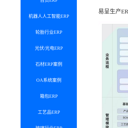
百货ERP
易呈生产E
机器人人工智能ERP
轮胎行业ERP
光伏/光电ERP
石材ERP案例
OA系统案例
箱包ERP
工艺品ERP