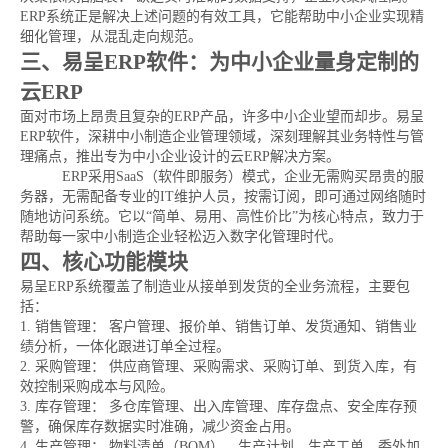
ERP系统正是解决上述问题的有效工具，它能帮助中小企业实现精
细化管理，从混乱走向规范。
三、易呈ERP软件：为中小企业量身定制的
云ERP
面对市场上昂贵且复杂的ERP产品，许多中小企业望而却步。易呈
ERP软件，深耕中小制造企业管理领域，深刻理解其业务特性与管
理痛点，推出专为中小企业设计的云ERP解决方案。
易呈云
ERP采用SaaS（软件即服务）模式，企业无需购买昂贵的服
务器，无需配备专业的IT维护人员，按需订阅，即可通过网络随时
随地访问系统。它以“简单、易用、高性价比”为核心特点，致力于
帮助每一家中小制造企业轻松迈入数字化管理时代。
四、核心功能模块
易呈ERP系统覆盖了制造业从接单到发货的全业务流程，主要包
括：
1. 销售管理： 客户管理、报价单、销售订单、发货通知、销售业
绩分析，一体化跟进订单全过程。
2. 采购管理： 供应商管理、采购需求、采购订单、到货入库，有
效控制采购成本与风险。
3. 库存管理： 多仓库管理、出入库管理、库存盘点、安全库存预
警，确保库存数据实时准确，减少资金占用。
4. 生产管理： 物料清单（BOM）、生产计划、生产工单、委外加