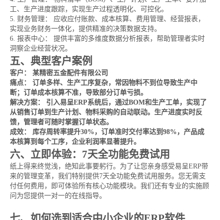
工、生产进度跟踪，实现生产过程透明化、可控化。
5. 财务管理： 应收应付账款、成本核算、费用管理、经营报表，
实现业务财务一体化，提供精准的决策数据支持。
6. 报表中心： 提供丰富的多维度数据分析报表，帮助管理者实时
洞察企业经营状况。
五、典型客户案例
客户： 某精密五金配件有限公司
痛点： 订单多样、生产工序复杂，常因物料不到位导致生产中
断；订单成本核算不准，导致部分订单亏损。
解决方案： 引入易呈ERP系统后，通过BOM和生产工单，实现了
从销售订单到生产计划、物料采购的自动联动。生产进度实时反
馈，管理者可随时掌握订单状态。
成效： 库存周转率提升30%，订单准时交付率达到98%，产品成
本核算到每个工序，企业利润率显著提升。
六、立即体验：7天全功能免费试用
纸上得来终觉浅，绝知此事要躬行。为了让您亲身感受易呈ERP带
来的管理变革，我们特别提供7天全功能免费试用服务。您无需支
付任何费用，即可体验所有核心功能模块。我们还有专业的实施顾
问为您提供一对一的在线指导。
点击此处，立即申请免费试用，开启您的高效管理之旅！
七、如何选到适合中小企业的ERP软件