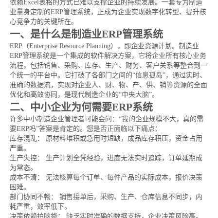
依赖Excel表格的方式已难以支撑企业的持续发展。一套专为制造
业量身定制的ERP管理系统，正成为企业实现数字化转型、提升核
心竞争力的关键所在。
一、是什么是制造业ERP管理系统
ERP（Enterprise Resource Planning），即企业资源计划。制造业
ERP管理系统是一个集成的软件解决方案，它将企业所有核心业务
流程，包括销售、采购、库存、生产、财务、客户关系等整合到一
个统一的平台中。它打破了各部门之间的“信息孤岛”，通过实时、
准确的数据流，实现对企业人、财、物、产、供、销等资源的全面
优化和高效协同，是现代制造企业的“中央大脑”。
二、中小企业为何需要ERP系统
许多中小制造企业管理者可能会问：“我的企业规模不大，真的需
要ERP吗”答案是肯定的。您是否正面临以下痛点：
库存混乱： 原材料堆积或急用时短缺，成品库存积压，资金占用
严重。
生产失控： 生产计划全凭经验，进度无法实时追踪，订单延期成
为常态。
成本不清： 无法核算每个订单、每件产品的实际成本，报价决策
困难。
部门协同不畅： 销售接单后，采购、生产、仓库信息不同步，内
耗严重，效率低下。
决策依赖拍脑袋： 缺乏实时准确的数据支持，企业决策风险高。