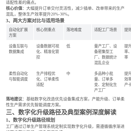
适配性差的痛点。
核心价值
：大幅提升订单交付灵活性，减少插单、改单带来的生产
混乱，整体生产效率提升20%-30%。
3、两大方案对比与适用场景
自动化扩展
核心侧重点
落地难度
适配工厂场景
提
方案
设备互联与
设备数据可视
低
量产工厂、设
提
数据集成
化、精准化管
备密集型工
率
控
厂、数据统计
率
混乱企业
柔性自动化
生产排程优
中
多品种小批
提
与智能调度
化、订单柔性
量、订单多
效
适配
变、定制化生
产
产工厂
落地建议
：基础数字化改造优先设备集成方案，产能升级、订单柔
性生产需求优先智能调度方案。
三、数字化升级路径及典型案例深度解读
1、数字化升级路径规划
工厂通过订单生产管理系统定制实现数字化升级，需遵循循序渐进