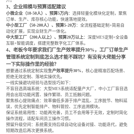
升。
3、企业规模与预算适配建议
小微企业（10-50人）、预算5万内
：选择轻量化模块化定制，聚焦
订单、生产、库存核心功能，快速落地提效。
中小型工厂（50-200人）、预算5-20万
：全流程基础定制+简易自
动化扩展，实现业财生产一体化。
中大型工厂（200人以上）、预算20万以上
：深度MES定制+全设备
互联+智能调度，搭建完整数字化工厂体系。
4、老板今年要求我们厂生产效率提升30%，工厂订单生产
管理系统定制到底怎么选才能不踩坑？有没有大佬能分享
一下实际操作里的经验？
想要通过系统定制实现
生产效率提升30%
，核心是精准匹配场景、
拒绝无效定制、落地实操优先。
一线实操避坑经验与选型技巧如下：
不盲目选高端系统：大型MES系统适配量产大厂，中小工厂盲目选
用会出现功能闲置、操作繁琐、员工抵触问题。
聚焦核心提效痛点：效率偏低多源于排产混乱、工序脱节、物料延
误，优先定制智能排产、物料管控、工序追溯模块。
保证系统易用性：功能再完善，员工不会用等于无效，定制时简化
操作流程，适配车间员工操作习惯。
预留升级空间：系统需支持后续自动化设备对接、功能迭代，避免
短期改造后再次更换系统。