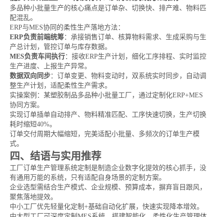
多品种小批量生产的核心痛点是订单杂、切换快、排产难、物料匹
配混乱。
ERP与MES协同的柔性生产落地方法：
ERP负责前端统筹
：承接销售订单、核算物料需求、生成采购与生
产总计划，管控订单与库存数据。
MES负责车间执行
：接收ERP生产计划，细化工序排程、实时监控
生产进度、上报生产异常。
数据双向同步
：订单变更、物料变动时，双系统实时同步，自动调
整生产计划，适配柔性生产需求。
实操案例：某塑胶制品多品种小批量工厂，通过定制化ERP+MES
协同方案。
实现订单插单自动排产、物料精准匹配、工序快速切换，生产切换
耗时缩短40%。
订单交付周期大幅缩短，完美适配小批量、多频次的订单生产模
式。
四、结语与实用推荐
工厂订单生产管理系统定制是制造企业数字化提效的核心抓手，没
有通用万能的系统，只有适配自身场景的定制方案。
企业选型需结合生产模式、企业规模、预算成本，摒弃盲目跟风，
聚焦落地提效。
中小工厂优先轻量化定制+基础自动化扩展，快速实现降本增效。
中大型工厂可深度定制MES系统，搭建智能化、柔性化生产管理体