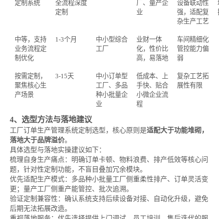
定制系统
全流程深度
厂、量产企
设备联动性
定制
业
强，适配复
杂生产工艺
中等，支持
1-3个月
中小型综合
业财一体
车间精细化
业务流程定
工厂
化，性价比
管控能力偏
制优化
高，易落地
弱
按需定制，
3-15天
中小订单型
低成本、上
复杂工艺拓
聚焦核心生
工厂、多品
手快、贴合
展性有限
产场景
种小批量企
小微企业流
业
程
4、选型方法与落地建议
工厂订单生产管理系统定制选型，核心原则是
适配大于功能堆砌，
落地大于品牌溢价
。
具体选型与落地实操建议如下：
梳理自身生产痛点：明确订单卡顿、物料浪费、排产低效等核心问
题，针对性定制功能，不盲目叠加冗余模块。
优先适配生产模式：多品种小批量工厂侧重柔性排产、订单灵活变
更；量产工厂侧重产能管控、批次追溯。
验证定制兼容性：确认系统支持后续设备对接、自动化升级，避免
后期无法拓展改造。
重视落地服务：优先选择提供上门调试、员工培训、售后迭代的服