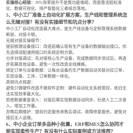
实操核心经验
：30%效率提升不是靠功能堆砌，而是靠流程标准
化、数据可视化、排产智能化三者结合落地。
5、中小工厂准备上自动化扩展方案，生产线和管理系统怎
么无缝对接？有没有实操细节和坑点分享？
中小工厂自动化改造最大难点，是生产线设备与定制管理系统数据
断层、对接卡顿。
无缝对接实操细节：
提前梳理设备接口：改造前确认现有生产设备的数据输出接口，优
先选择适配通用接口的系统定制方案。
分步对接调试：先对接核心生产设备，完成数据同步测试后，再逐
步拓展其他设备，避免一次性改造全线瘫痪。
绑定订单与设备数据：让每台设备的生产数据自动关联对应订单，
实现设备、工序、订单数据一体化。
高频坑点规避：
避免只做硬件改造不做软件定制：硬件自动化无系统管控，依旧无
法实现效率最大化。
拒绝数据重复录入：对接后需实现数据自动同步，杜绝人工二次录
入，增加工作量。
忽略后期维护：提前约定服务商售后调试、故障修复服务，避免对
接后无人运维。
6、中小企业订单多品种小批量，ERP和MES怎么协同才
能实现柔性生产？有没有什么实际案例或方法推荐？