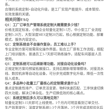
系。
合理的系统定制+自动化升级，是工厂实现产能提升、成本管控、
长效发展的关键。
相关问答FAQ
Q1：工厂订单生产管理系统定制大概需要多少钱？
价格无固定标准，小微企业轻量化定制3-5万，中小型工厂全流程
定制5-20万，大型深度MES定制20万起，核心根据定制功能、部署
模式、服务内容定价。
Q2：定制系统会不会操作复杂，员工难以上手？
专业定制方案可按需简化操作界面，贴合工厂原有工作流程，搭配
上门培训服务，普通员工3-7天即可熟练操作，适配车间基层人员
使用。
Q3：定制系统可以后续新增功能、对接自动化设备吗？
正规定制方案均预留拓展接口，支持后期新增管理模块、对接流水
线、数控机床等自动化设备，可分步完成数字化升级，降低一次性
投入成本。
Q4：多品种小批量工厂最核心的定制需求是什么？
重点定制柔性排产、订单灵活变更、物料快速匹配、工序快速切换
四大功能，解决订单杂乱、生产切换低效的核心痛点。
Q5：系统定制后多久可以落地见效？
轻量化定制3-15天即可上线使用，1个月内可明显看到订单交付、
生产效率提升；深度定制系统1-3个月落地，3个月完成流程优化后