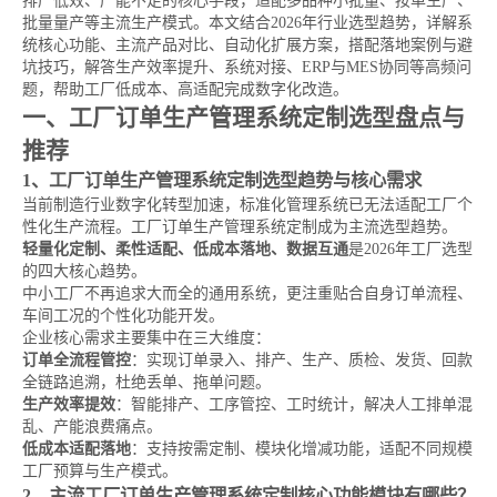
排产低效、产能不足的核心手段，适配多品种小批量、按单生产、
批量量产等主流生产模式。本文结合2026年行业选型趋势，详解系
统核心功能、主流产品对比、自动化扩展方案，搭配落地案例与避
坑技巧，解答生产效率提升、系统对接、ERP与MES协同等高频问
题，帮助工厂低成本、高适配完成数字化改造。
一、工厂订单生产管理系统定制选型盘点与
推荐
1、工厂订单生产管理系统定制选型趋势与核心需求
当前制造行业数字化转型加速，标准化管理系统已无法适配工厂个
性化生产流程。工厂订单生产管理系统定制成为主流选型趋势。
轻量化定制、柔性适配、低成本落地、数据互通
是2026年工厂选型
的四大核心趋势。
中小工厂不再追求大而全的通用系统，更注重贴合自身订单流程、
车间工况的个性化功能开发。
企业核心需求主要集中在三大维度：
订单全流程管控
：实现订单录入、排产、生产、质检、发货、回款
全链路追溯，杜绝丢单、拖单问题。
生产效率提效
：智能排产、工序管控、工时统计，解决人工排单混
乱、产能浪费痛点。
低成本适配落地
：支持按需定制、模块化增减功能，适配不同规模
工厂预算与生产模式。
2、主流工厂订单生产管理系统定制核心功能模块有哪些？