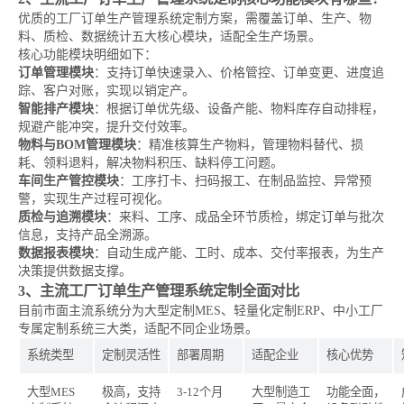
优质的工厂订单生产管理系统定制方案，需覆盖订单、生产、物
料、质检、数据统计五大核心模块，适配全生产场景。
核心功能模块明细如下：
订单管理模块
：支持订单快速录入、价格管控、订单变更、进度追
踪、客户对账，实现以销定产。
智能排产模块
：根据订单优先级、设备产能、物料库存自动排程，
规避产能冲突，提升交付效率。
物料与BOM管理模块
：精准核算生产物料，管理物料替代、损
耗、领料退料，解决物料积压、缺料停工问题。
车间生产管控模块
：工序打卡、扫码报工、在制品监控、异常预
警，实现生产过程可视化。
质检与追溯模块
：来料、工序、成品全环节质检，绑定订单与批次
信息，支持产品全溯源。
数据报表模块
：自动生成产能、工时、成本、交付率报表，为生产
决策提供数据支撑。
3、主流工厂订单生产管理系统定制全面对比
目前市面主流系统分为大型定制MES、轻量化定制ERP、中小工厂
专属定制系统三大类，适配不同企业场景。
系统类型
定制灵活性
部署周期
适配企业
核心优势
大型MES
极高，支持
3-12个月
大型制造工
功能全面，