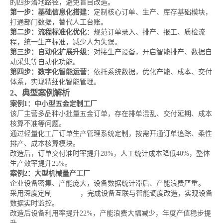
的四步落地路径，避免盲目改造。
第一步：基础信息化搭建
：定制核心订单、生产、库存基础模块，
打通部门数据，替代人工台账。
第二步：流程标准化优化
：规范订单录入、排产、报工、质检流
程，统一生产标准，减少人为失误。
第三步：自动化扩展升级
：对接生产设备，开启智能排产、数据自
动采集等自动化功能。
第四步：数字化智能运营
：依托系统数据，优化产能、成本、交付
体系，实现精细化智能管理。
2、典型案例解析
案例1：中小型五金定制工厂
该厂主营多品种小批量五金订单，存在排单混乱、交付延期、成本
核算不准等问题。
通过轻量化工厂订单生产管理系统定制，按需开通订单追踪、柔性
排产、成本核算模块。
改造后，订单交付准时率提升28%，人工统计成本降低40%，整体
生产效率提升25%。
案例2：大型机械量产工厂
企业设备密集、产能庞大，设备数据统计滞后、产能浪费严重。
采用深度定制
MES系统
，完成设备互联与智能调度改造，实现设备
数据实时监控。
改造后设备利用率提升22%，产能浪费大幅减少，年度产值稳步提