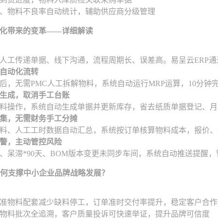
、物料不良率自动统计，辅助供应商分级管理
化带来的变革——详细解读
人工传递单据、线下沟通，流程周期长、误差高。易呈云ERP
求自动化流转
后，无需PMC人工拆解物料，系统自动运行MRP运算，10分
动生成，取消手工台账
料操作，系统自动生成单据并更新库存，省去纸质单据登记、月
动归集，无需财务手工分摊
料、人工工时数据自动汇总，系统按订单核算物料成本，报价、
预警，主动管控风险
、呆滞*90天、BOM版本变更未同步车间，系统自动推送提醒
如何支撑中小企业品牌战略发展？
准物料配套减少缺料停工，订单准时交付率提升，稳定客户合作
物料批次全追溯，客户质量投诉可快速举证，提升品牌可信度