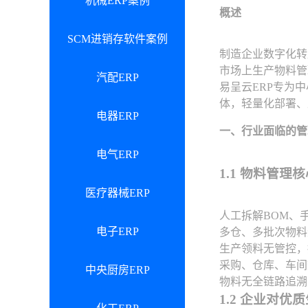
机械ERP案例
概述
SCM进销存软件案例
制造企业数字化转
市场上生产物料管
汽配ERP
易呈云ERP专为
体，轻量化部署、
电器ERP
一、行业面临的管
电气ERP
1.1 物料管理
医疗器械ERP
人工拆解BOM、
电子ERP
多仓、多批次物料
生产领料无管控，
采购、仓库、车间
中央厨房ERP
物料无全链路追溯
1.2 企业对