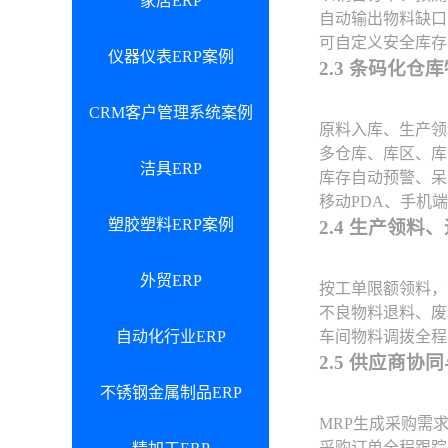
家居ERP
自动输出物料缺口
可自定义安全库存
仪器仪表ERP案例
2.3 条码化仓
CRM客户管理系统案例
原料入库、生产领
多仓库、库区、库
洁具ERP
库存自动预警、呆
移动PDA、手机
塑胶塑料ERP案例
2.4 生产领
外贸ERP
按工单限额领料，
不良物料退料、废
自动化行业ERP
车间物料调拨全程
2.5 供应商协
不锈钢金属制品ERP
MRP生成采购需
采购订单全程跟踪