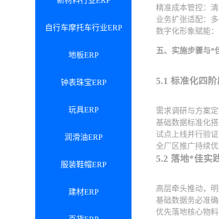
新材料行业ERP
精准成本管控：清
业务扩张适配：多
自行车摩托车行业ERP
数字化形象赋能：
五、实施步骤与*
地板ERP
5.1 标准化四
钟表珠宝ERP
玩具ERP
需求调研与方案定
基础数据标准化搭
试点上线并行验证
润滑油ERP
全厂区推广持续优
5.2 落地*佳
服装鞋帽ERP
高层牵头推动，明
建材ERP
基础数据务必准确
优先落地核心物料