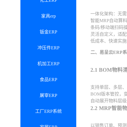
化工ERP
一体化架构：无需
家具erp
智能MRP自动算
条码/移动端扫码
钣金ERP
灵活自定义，适配
低成本、快速实施
冲压件ERP
二、易呈云ERP
机加工ERP
2.1 BOM物
食品ERP
支持单层、多层、
BOM版本管控，
屠宰ERP
自动展开物料层级
2.2 MRP
工厂ERP系统
以销售订单、预测