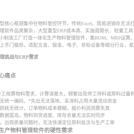
型核心瓶颈集中在物料管控环节，传统Excel、简易进销存无
理软件品类繁杂，大型重型ERP成本高、实施周期长，轻量工
中小制造工厂打造一体化生产物料管理软件，集BOM、MRP运
上手门槛低，适配五金、钣金、电子、非标设备等细分行业，是
理挑战与ERP需求
核心痛点
手工核算物料需求，计算误差大，频繁出现停工待料或原料过量
无统一编码，*先出无法落地，呆滞料占用大量流动资金
损耗无统计，订单物料成本模糊，报价利润测算失真
数据孤岛，物料到货进度、库存余量无法实时同步
，出现质量问题时，无法快速定位原料批次与生产工单
优质生产物料管理软件的硬性需求