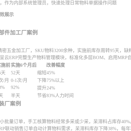
，作为内部系统管理员，快速处理日常物料单据操作问题
效展示
零部件加工厂案例
精密五金加工厂，SKU物料3200余种，实施前库存周转95天，
呈云ERP完整生产物料管理模块，标准化多层BOM、启用MRP
实施前
实施6个月后
改善幅度
5天
52天
缩短45%
次/月
0-1次/月
下降75%以上
8%
92%
提升24%
天
半天
节省83%人力时间
组装厂案例
小批量订单，手工核算物料经常多采或少采，呆滞料占库存40%
RP联动销售订单自动计算物料需求，呆滞料库存下降38%，每年