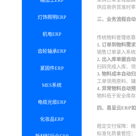
精加工ERP
供应商供货准时率
灯饰照明ERP
三、业务流程自动
机电ERP
传统物料管理依靠
1. 订单到物料需
齿轮轴承ERP
销售订单录入系统
2. 出入库单据自
扫码完成入库、领
紧固件ERP
3. 物料成本自
工单领用原料、辅
MES系统
4. 异常物料自动
物料低于安全库存
电缆光缆ERP
四、易呈云ERP
化妆品ERP
稳定交付保障：精
标准化质量管控：