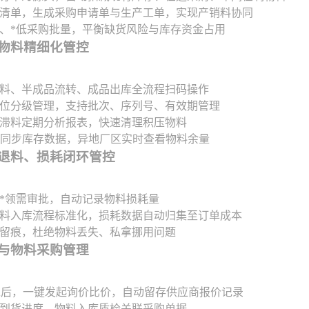
清单，生成采购申请单与生产工单，实现产销料协同
、*低采购批量，平衡缺货风险与库存资金占用
库物料精细化管控
料、半成品流转、成品出库全流程扫码操作
位分级管理，支持批次、序列号、有效期管理
滞料定期分析报表，快速清理积压物料
端同步库存数据，异地厂区实时查看物料余量
料、退料、损耗闭环管控
*领需审批，自动记录物料损耗量
料入库流程标准化，损耗数据自动归集至订单成本
留痕，杜绝物料丢失、私拿挪用问题
同与物料采购管理
求后，一键发起询价比价，自动留存供应商报价记录
到货进度，物料入库质检关联采购单据