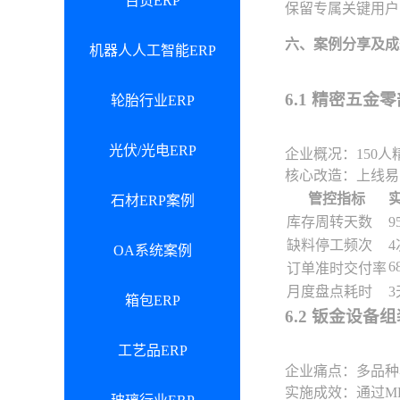
百货ERP
保留专属关键用户
六、案例分享及成
机器人人工智能ERP
6.1 精密五金
轮胎行业ERP
光伏/光电ERP
企业概况：150人
核心改造：上线易
管控指标
石材ERP案例
库存周转天数
9
缺料停工频次
4
OA系统案例
6
订单准时交付率
月度盘点耗时
3
箱包ERP
6.2 钣金设备
工艺品ERP
企业痛点：多品种
实施成效：通过M