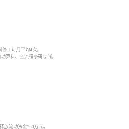
缺料停工每月平均4次。
自动算料、全流程条码仓储。
。
释放流动资金*60万元。