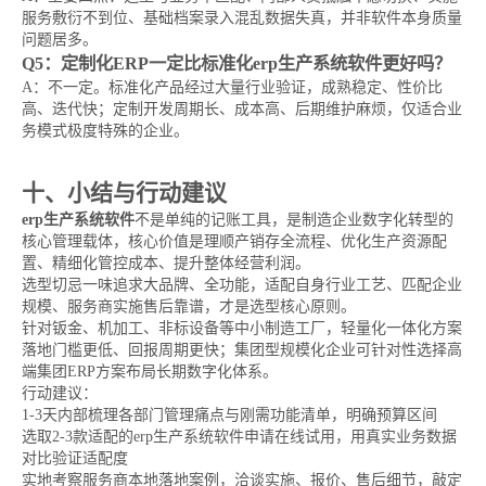
服务敷衍不到位、基础档案录入混乱数据失真，并非软件本身质量
问题居多。
Q5：定制化ERP一定比标准化erp生产系统软件更好吗？
A：不一定。标准化产品经过大量行业验证，成熟稳定、性价比
高、迭代快；定制开发周期长、成本高、后期维护麻烦，仅适合业
务模式极度特殊的企业。
十、小结与行动建议
erp生产系统软件
不是单纯的记账工具，是制造企业数字化转型的
核心管理载体，核心价值是理顺产销存全流程、优化生产资源配
置、精细化管控成本、提升整体经营利润。
选型切忌一味追求大品牌、全功能，适配自身行业工艺、匹配企业
规模、服务商实施售后靠谱，才是选型核心原则。
针对钣金、机加工、非标设备等中小制造工厂，轻量化一体化方案
落地门槛更低、回报周期更快；集团型规模化企业可针对性选择高
端集团ERP方案布局长期数字化体系。
行动建议：
1-3天内部梳理各部门管理痛点与刚需功能清单，明确预算区间
选取2-3款适配的erp生产系统软件申请在线试用，用真实业务数据
对比验证适配度
实地考察服务商本地落地案例，洽谈实施、报价、售后细节，敲定