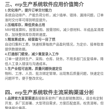
三、erp生产系统软件应用价值简介
1.优化排产，提升订单交付能力
系统自动排产、产能负荷分析，减少插单、错排、漏排问题，订单
准时交付率可得到明显提升。
2.压缩库存，降低资金占用
MRP精准算料，按需采购、按需领料，减少原材料、半成品呆滞库
存，加快整体库存周转速度。
3.精准算成本，经营盈亏一目了然
自动归集料工费，快速核算每款产品盈利情况，为定价、接单取舍
提供数据依据。
4.打通部门壁垒，减少重复录入工作
订单一键流转生产、采购、仓库、财务，不用多部门反复填单，降
低人工录入错误与沟通成本。
5.生产全程可追溯，质量问题快速定位
物料、工序、人员、批次绑定管理，出现售后质量问题，快速定位
问题环节，便于整改优化。
四、erp生产系统软件主流采购渠道分析
1.品牌官方直营渠道
直接联系软件厂商总部销售团队，适合有定制
开发、多厂区部署、大型项目需求，方案匹配度高，权责清晰，但
整体报价偏高。