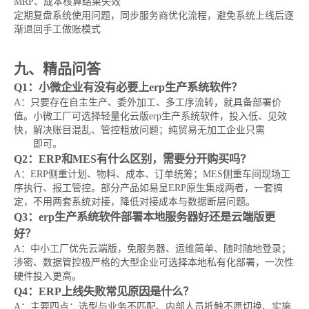
MRP、成本核算结果失效
定期复盘系统使用问题，同步服务商优化流程，避免系统上线后逐
渐退回手工做账模式
九、精品问答
Q1：小微企业有没有必要上erp生产系统软件？
A：只要存在自主生产、委外加工、多工序流转，就具备部署价
值。小微工厂可选择轻量化云版erp生产系统软件，投入低、见效
快，解决账目混乱、管控粗放问题；纯贸易无加工企业只需
进销存
软件
即可。
Q2：ERP和MES有什么区别，需要分开购买吗？
A：ERP侧重计划、物料、成本、订单统筹；MES侧重车间现场工
序执行、报工管控。部分产品如易呈ERP原生集成两者，一套搞
定，不用两套系统对接，降低对接成本与数据断层问题。
Q3：erp生产系统软件部署本地服务器好还是云端版更
好？
A：中小工厂优先云端版，免服务器、运维简单、随时随地登录；
涉密、数据管控极严格的大型企业可选择本地私有化部署，一次性
硬件投入更高。
Q4：ERP上线失败常见原因是什么？
A：主要四点：选型与业务不匹配、内部人员抵触不愿切换、实施