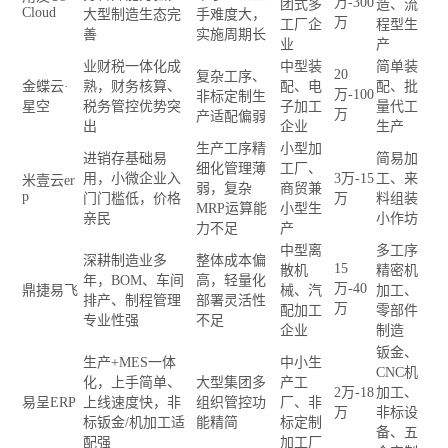
万-300
团式多
造、流
Cloud
大型制造生态完
手难度大，
万
工厂企
程型生
善
实施周期长
业
产
业财税一体化成
中型装
简单装
20
复杂工序、
金蝶云·
熟，财务核算、
配、电
配、批
万-100
非标定制生
星空
税务管控优势突
子加工
量代工
万
产适配偏弱
出
企业
生产
生产工序精
小型加
进销存基础易
简易加
细化管理薄
工厂、
用，小微企业入
3万-15
工、来
米壹云er
弱，复杂
商贸兼
p
门门槛低，价格
万
料组装
MRP运算能
小型生
亲民
小作坊
力不足
产
中型离
多工序
深耕制造业多
整体成本偏
15
散机
精密机
年，BOM、车间
高，轻量化
万-40
鼎捷易飞
械、汽
加工、
排产、制程管理
部署灵活性
万
配加工
零部件
专业性强
不足
企业
制造
钣金、
生产+MES一体
中小生
CNC机
化，上手简单、
大型集团多
产工
2万-18
加工、
易呈ERP
上线速度快，非
组织管控功
厂、非
万
非标设
标钣金/机加工适
能精简
标定制
备、五
配强
加工厂