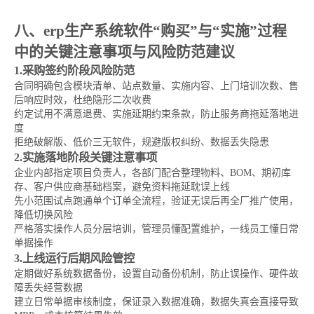
八、erp生产系统软件“购买”与“实施”过程
中的关键注意事项与风险防范建议
1.采购签约阶段风险防范
合同明确包含模块清单、站点数量、实施内容、上门培训次数、售
后响应时效，杜绝隐形二次收费
约定试用不满意退费、实施延期约束条款，防止服务商拖延落地进
度
拒绝破解版、低价三无软件，规避版权纠纷、数据丢失隐患
2.实施落地阶段关键注意事项
企业内部指定项目负责人，各部门配合整理物料、BOM、期初库
存、客户供应商基础档案，避免资料拖延耽误上线
先小范围试点跑通单个订单全流程，验证无误后再全厂推广使用，
降低切换风险
严格落实操作人员分层培训，管理员懂配置维护，一线员工懂日常
单据操作
3.上线运行后期风险管控
定期做好系统数据备份，设置自动备份机制，防止误操作、硬件故
障丢失经营数据
建立日常单据审核制度，保证录入数据准确，数据失真会直接导致