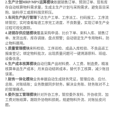
2.生产计划MRP/MPS运算模块
依据销售订单、预测订单、现有库
存自动核算物料需求量，生成主生产计划与采购需求，避免盲目采
购、缺料停工或原料囤货积压。
3.车间生产执行管理
下达生产工单、工序派工、扫码报工、工序流
转管控；实时查看每道工序完工进度、不良数量，实现订单生产全
过程可视化跟踪。
4.进销存供应链模块
覆盖采购申请、比价下单、来料入库、销售订
单、发货出库、库存调拨、盘点预警；自动锁定生产专用物料，防
止物料挪用。
5.质量管理模块
来料检验、工序巡检、成品入库检验、不良品返工
报废登记；绑定物料批次，出现质量问题可一键溯源原料、班组、
设备信息。
6.生产成本核算模块
自动归集产品材料费、人工费、制造费，精准
核算单品生产成本；月末自动结转成本，替代手工核算，减少账目
误差。
7.财务一体化模块
业务单据自动生成财务凭证，管理应收、应付、
总账、对账结账；业务数据同步财务，解决业务账、财务账对不上
的管理痛点。
8.委外加工管理模块
针对外协工序，管控委外发料、外协收货、加
工费对账结算，跟踪外协物料损耗，规避物料外流、对账扯皮问
题。