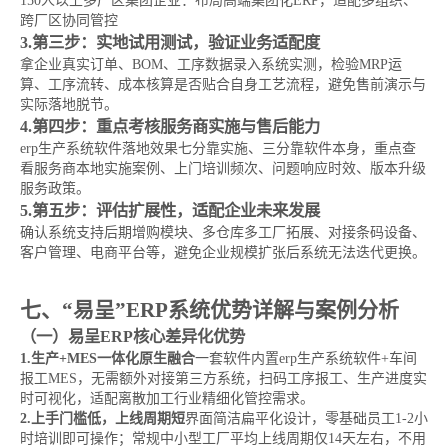
150人以上多厂区集团企业：布局高端集团化ERP，适配多组织、
跨厂区协同管控
3.第三步：实地试用测试，验证业务适配度
拿企业真实订单、BOM、工序数据录入系统实测，检验MRP运
算、工序流转、成本核算是否贴合自身工艺流程，避免售前演示与
实际落地脱节。
4.第四步：重点考核服务商实施与售后能力
erp生产系统软件落地效果七分靠实施、三分靠软件本身，重点查
看服务商本地实施案例、上门培训频次、问题响应时效、版本升级
服务政策。
5.第五步：评估扩展性，适配企业未来发展
确认系统支持后期增购模块、多仓库多工厂拓展、对接条码设备、
客户管理、电商平台等，避免企业规模扩张后系统无法迭代更换。
七、“易呈”ERP系统优势详解与案例分析
（一）易呈ERP核心差异化优势
1.生产+MES一体化原生融合
一套软件内置erp生产系统软件+车间
报工MES，无需额外对接第三方系统，扫码工序报工、生产进度实
时可视化，适配离散加工行业精细化管控需求。
2.上手门槛低，上线周期短
界面简洁扁平化设计，零基础员工1-2小
时培训即可操作；常规中小型工厂平均上线周期仅14天左右，不用