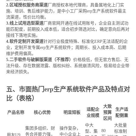
2.区域授权服务商渠道
厂商授权本地代理商，具备属地化上门实
施、培训、售后维护能力，是中小工厂采购erp生产系统软件最主
流渠道，性价比均衡。
3.线上试用选型渠道
厂商官网开通在线试用账号，企业自主测试功
能匹配度，前期投入成本低，适合初步筛选对比，确定意向后再对
接线下落地实施。
4.软件定制开发渠道
针对行业极度特殊、标准化ERP无法适配的企
业，定制开发专属erp生产系统软件；周期长、投入成本高、后期
维护费用偏高。
5.二手软件与破解版渠道（不推荐）
价格极低，但无官方售后、无
法升级、存在数据泄露、版权纠纷、系统崩溃风险，极易给企业带
来经济损失。
五、市面热门erp生产系统软件产品及特点对
比（表格）
大致
适配企
生产适
产品名称
核心优势
明显短板
预算
业规模
配侧重
区间
中大
大批量
集团多组织、财
操作复杂，
80
型、集
标准制
务合并能力强，
中小企业上
用友U9