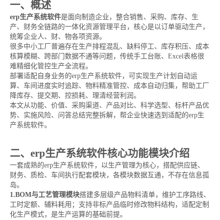
一、概述
erp生产系统软件
是面向制造企业，整合销售、采购、库存、生
产、财务全链路的一体化资源管理平台，核心是以订单驱动生产，
统筹企业人、财、物各项资源。
很多中小工厂普遍存在生产排程混乱、缺料停工、库存积压、成本
核算模糊、跨部门数据不通等问题，传统手工台账、Excel表格很
难精细化管控生产全流程。
部署适配自身业务的erp生产系统软件，可实现生产计划自动运
算、车间进度实时追踪、物料精准管控、成本自动归集，帮助工厂
降库存、提交期、控损耗、理清经营利润。
本文从功能、价值、采购渠道、产品对比、科学选型、标杆产品优
势、实施风险、问答总结完整拆解，帮企业快速选到适配的erp生
产系统软件。
二、erp生产系统软件核心功能模块介绍
一套成熟的erp生产系统软件，以生产管理为核心，搭配供应链、
财务、质检、车间执行配套模块，各模块数据互通，不存在信息孤
岛。
1.BOM与工艺管理模块
搭建多层级产品物料清单，维护工序路线、
工时定额、辅料耗用；支持非标产品临时修改物料结构，适配定制
化生产模式，是生产运算的基础前提。