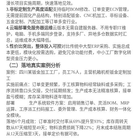
漫长项目实施周期，快速落地见效。
3.非标定制生产高度适配
支持临时BOM修改、订单变更ECN管理，
无需提前固化产品结构，特别适配钣金、CNC机加工、非标设备、
五金定制、汽配加工等订单多变行业。
4.云端部署免服务器运维
云版本无需自建服务器、不用专职IT维
护，电脑、手机多端同步登录，支持多厂、异地多仓数据实时汇
总，运维成本大幅降低。
5.性价比突出，整体投入可控
对比传统中大型ERP采购、实施总成
本更低，模块化按需选购，避免冗余功能付费，中小工厂数字化转
型资金压力更小。
（二）落地真实案例分析
案例：四川某钣金加工工厂，员工76人，主营机箱机柜钣金定制加
工
实施前痛点：订单变更频繁，手工核算物料经常缺料或多采购；工
序流转靠口头交接，交付延期频发；生产成本无法精准核算，接单
盈亏模糊；库存呆滞物料逐年增加。
部署
易呈erp
生产系统软件方案：启用销售订单、灵活BOM、MRP
运算、工序派工扫码报工、委外管理、生产成本核算、财务一体化
全模块。
落地6个月成效：订单准时交付率从69%提升至93%；库存周转天
数从87天缩短至49天；物料浪费损耗下降22%；月末成本结账周期
从12天压缩至3天，接单定价有据可依。