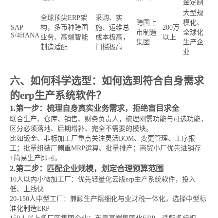
金定制
大型规
全球顶尖ERP架
采购、实
跨国上
模化、
SAP
构，多币种跨国
施、运维总
200万
市制造
全球化
S/4HANA
业务、高端智能
成本极高，
以上
集团
生产企
制造适配
门槛极高
业
六、如何科学选型：如何选到符合自身需求
的erp生产系统软件？
1.第一步：梳理自身真实业务需求，拒绝盲目求全
联合生产、仓库、销售、财务负责人，梳理刚需功能与可选功能，
区分必须落地、后期增补、完全不需要的模块。
比如钣金、非标加工厂重点关注灵活BOM、变更管理、工序报
工；批量组装厂侧重MRP运算、批量排产；商贸小厂优先进销存
+简易生产即可。
2.第二步：匹配企业规模，划定合理预算范围
10人以内小微加工厂：优先轻量化云版erp生产系统软件，投入
低、上线快
20-150人中型工厂：兼顾生产精细化与业财税一体化，选择中型标
准化制造ERP