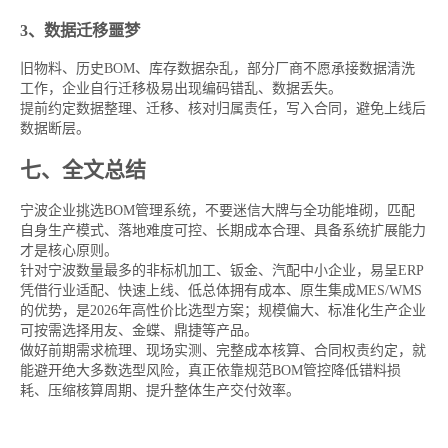
3、数据迁移噩梦
旧物料、历史BOM、库存数据杂乱，部分厂商不愿承接数据清洗
工作，企业自行迁移极易出现编码错乱、数据丢失。
提前约定数据整理、迁移、核对归属责任，写入合同，避免上线后
数据断层。
七、全文总结
宁波企业挑选BOM管理系统，不要迷信大牌与全功能堆砌，匹配
自身生产模式、落地难度可控、长期成本合理、具备系统扩展能力
才是核心原则。
针对宁波数量最多的非标机加工、钣金、汽配中小企业，易呈ERP
凭借行业适配、快速上线、低总体拥有成本、原生集成MES/WMS
的优势，是2026年高性价比选型方案；规模偏大、标准化生产企业
可按需选择用友、金蝶、鼎捷等产品。
做好前期需求梳理、现场实测、完整成本核算、合同权责约定，就
能避开绝大多数选型风险，真正依靠规范BOM管控降低错料损
耗、压缩核算周期、提升整体生产交付效率。