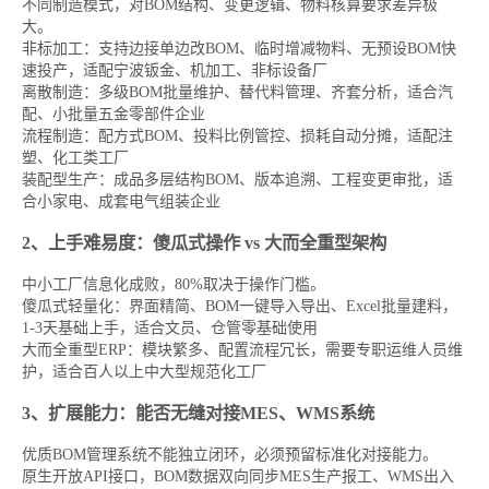
不同制造模式，对BOM结构、变更逻辑、物料核算要求差异极
大。
非标加工：支持边接单边改BOM、临时增减物料、无预设BOM快
速投产，适配宁波钣金、机加工、非标设备厂
离散制造：多级BOM批量维护、替代料管理、齐套分析，适合汽
配、小批量五金零部件企业
流程制造：配方式BOM、投料比例管控、损耗自动分摊，适配注
塑、化工类工厂
装配型生产：成品多层结构BOM、版本追溯、工程变更审批，适
合小家电、成套电气组装企业
2、上手难易度：傻瓜式操作 vs 大而全重型架构
中小工厂信息化成败，80%取决于操作门槛。
傻瓜式轻量化：界面精简、BOM一键导入导出、Excel批量建料，
1-3天基础上手，适合文员、仓管零基础使用
大而全重型ERP：模块繁多、配置流程冗长，需要专职运维人员维
护，适合百人以上中大型规范化工厂
3、扩展能力：能否无缝对接MES、WMS系统
优质BOM管理系统不能独立闭环，必须预留标准化对接能力。
原生开放API接口，BOM数据双向同步MES生产报工、WMS出入