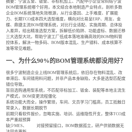
摘要：宁波五金、钣金、非标机加工、汽配中小企业常纠结宁波
BOM管理系统哪个好用，本文结合本地制造产业特点，剖析多数
企业BOM系统落地失效根源，从行业基因、上手难度、扩展能
力、长期TCO成本四大选型维度，横向对比易呈ERP、用友、金
蝶、鼎捷主流BOM管理系统，对比行业适配、实施周期、总体投
入差异，给出精准选型方案，拆解低价陷阱、功能虚标、数据迁移
三大选型大坑，帮助宁波工厂低成本落地准确高效的BOM物料管
控体系，解决一物多码、BOM版本混乱、生产错料、成本核算不
准等常见难题。
一、为什么90%的BOM管理系统都没用好？
很多宁波制造企业上线BOM管理系统后，依旧存在物料混乱、改
单滞后、车间错用料问题，并非产品本身缺陷，大多是选型匹配度
错位导致。
盲目选购通用型系统，不匹配非标加工、钣金、装配等本地主流生
产模式，BOM变更流程僵化
系统功能大而全，操作繁琐，车间、文员学习门槛高，员工抵触日
常录入，数据长期脱节
前期只看软件报价，忽略实施、培训、运维隐性开支，整体TCO成
本严重超预算
缺少MES、
WMS
对接预留接口，BOM数据孤立，研产供销数据无
法同步更新