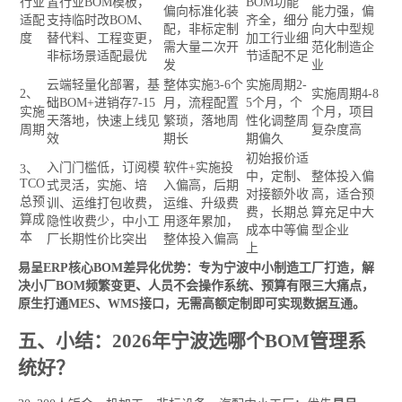
行业
置行业BOM模板，
BOM功能
偏向标准化装
能力强，偏
适配
支持临时改BOM、
齐全，细分
配，非标定制
向大中型规
度
替代料、工程变更，
加工行业细
需大量二次开
范化制造企
非标场景适配最优
节适配不足
发
业
云端轻量化部署，基
整体实施3-6个
实施周期2-
2、
实施周期4-8
础BOM+进销存7-15
月，流程配置
5个月，个
实施
个月，项目
天落地，快速上线见
繁琐，落地周
性化调整周
周期
复杂度高
效
期长
期偏久
初始报价适
入门门槛低，订阅模
软件+实施投
3、
中，定制、
整体投入偏
TCO
式灵活，实施、培
入偏高，后期
对接额外收
高，适合预
总预
训、运维打包收费，
运维、升级费
费，长期总
算充足中大
算成
隐性收费少，中小工
用逐年累加，
成本中等偏
型企业
本
厂长期性价比突出
整体投入偏高
上
易呈ERP核心BOM差异化优势：专为宁波中小制造工厂打造，解
决小厂BOM频繁变更、人员不会操作系统、预算有限三大痛点，
原生打通MES、WMS接口，无需高额定制即可实现数据互通。
五、小结：2026年宁波选哪个BOM管理系
统好？