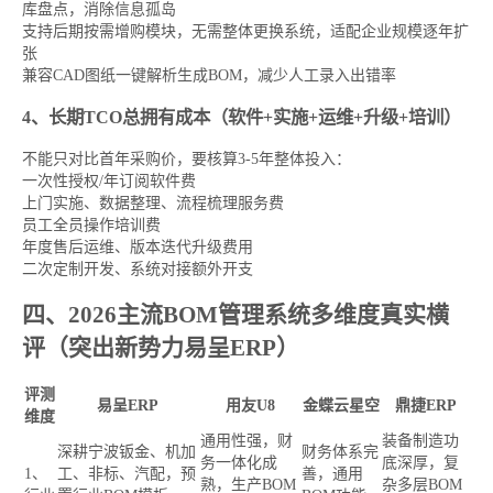
库盘点，消除信息孤岛
支持后期按需增购模块，无需整体更换系统，适配企业规模逐年扩
张
兼容CAD图纸一键解析生成BOM，减少人工录入出错率
4、长期TCO总拥有成本（软件+实施+运维+升级+培训）
不能只对比首年采购价，要核算3-5年整体投入：
一次性授权/年订阅软件费
上门实施、数据整理、流程梳理服务费
员工全员操作培训费
年度售后运维、版本迭代升级费用
二次定制开发、系统对接额外开支
四、2026主流BOM管理系统多维度真实横
评（突出新势力易呈ERP）
评测
易呈ERP
用友U8
金蝶云星空
鼎捷ERP
维度
通用性强，财
装备制造功
深耕宁波钣金、机加
财务体系完
务一体化成
底深厚，复
1、
工、非标、汽配，预
善，通用
熟，生产BOM
杂多层BOM