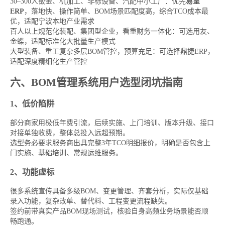
30–300人钣金、机加工、非标设备、汽配中小工厂：优先
易呈
ERP
，落地快、操作简单、BOM场景匹配度高，综合TCO成本最
优，适配宁波本地产业需求
百人以上规范化装配、集团型企业，看重财务一体化：可选用友、
金蝶，适配标准化大批量生产模式
大型装备、重工复杂多层BOM管控，预算充足：可选择鼎捷ERP，
适配深度精细化生产管控
六、BOM管理系统用户选型闭坑指南
1、低价陷阱
部分商家用极低年费引流，后续实施、上门培训、版本升级、接口
对接单独收费，整体总投入远超预期。
选型务必要求服务商出具完整3年TCO明细报价，明确是否包含上
门实施、基础培训、常规运维服务。
2、功能虚标
很多系统宣传具备多级BOM、变更管理、齐套分析，实际仅基础
录入功能，复杂改单、替代料、工程变更流程缺失。
签约前带真实产品BOM现场测试，核验自身高频业务场景能否顺
畅跑通。