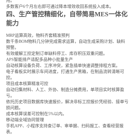
用。
多数客户6个月左右即可通过降本增效收回系统投入成本。
四、生产管控精细化，自带简易MES一体化
能力
MRP运算高效，物料齐套精准预判
数千条BOM物料几分钟完成需求运算，自动生成采购计划、缺料
预警。
有效缓解工控定制订单缺料停工、库存积压双重问题。
APS智能排产适配多品种小批量生产
自动核算设备负荷、工序冲突，紧急插单快速调整排程方案。
电子看板实时展示车间进度，打通生产黑箱，在制品流转清晰可
控。
项目成本核算精准可控
自动归集材料、人工、外协、制造分摊费用，单项目实时核算盈
亏。
依托历史项目数据库快速报价，解决非标工控报价凭经验、接单亏
损问题。
成本核算误差可控制在5%以内。
移动端全域协同管理
手机APP、小程序支持查订单、审单据、扫码报工、查看经营报
表。