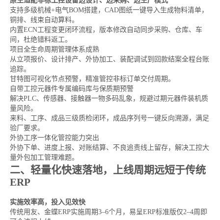
原生适配非标工控设备边设计、边采购、边生产模式
支持多级机械+电气BOM搭建，CAD图纸一键导入生成物料清单，
铜排、线束自动算料。
内置ECN工程变更闭环流程，版本修改自动同步采购、仓库、车
间，杜绝错料返工。
项目全生命周期管理体系成熟
从立项报价、设计排产、外协加工、装配调试到回款结案全程台账
追踪。
甘特图可视化节点预警，精准管控非标订单交付周期。
自带工控元器件专属编码库与保质期预警
解决PLC、传感器、接触器一物多码乱象，规避过期元器件装机质
量风险。
来料、工序、成品三级质检闭环，成品序列号一键反向溯源，满足
验厂要求。
外协工序一体化管控能力突出
外协下单、进度上报、对账结算、不良追责线上留存，解决工控大
量外包加工管理难题。
二、轻量化快速落地，上线周期远短于传统
ERP
实施效率高，投入见效快
传统用友、金蝶ERP实施周期3–6个月，易呈ERP标准版仅2–4周即