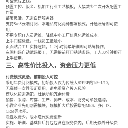
可全流程上线。
预置工控、钣金、机加工行业工艺模板，大幅减少二次开发配置工
作量。
部署灵活，无需自建服务器
支持SaaS云端订阅、本地私有化两种部署模式，开通账号即可使
用。
不用专职IT人员运维，降低中小工厂信息化运维成本。
上手门槛极低，一线员工抵触小
页面贴合工厂实操逻辑，1–2小时简单培训即可熟练操作。
车间扫码自动赋码报工，无需提前打印粘贴条码，工人30分钟即可
上手使用。
三、高性价比投入，资金压力更低
付费模式灵活，前期投入可控
采用年费订阅模式，初始投入仅为传统大型ERP的1/5~1/10。
无高额一次性买断费用，避免重资产投入风险。
模块化按需选配，杜绝功能冗余付费
销售、采购、库存、生产、排产、成本、财务可单独选购。
小微企业先用刚需模块，规模扩大后按需增配MES、多厂区、
CRM等功能。
隐性收费少，版本迭代免费更新
实施、培训、基础售后打包包含在服务费内，后期无额外升级费