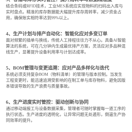
结合条码或RFID技术，工业MES系统应实现物料的扫码出入库与
实时盘点。精准的库存数据能大幅提升库存周转率，减少资金占
用，确保账实相符率达到99%以上。
4、生产计划与排产自动化：智能化应对多变订单
面对频繁的插单与换线，传统人工排程往往力不从心。具备AI智能
算法的系统，可在几分钟内生成最优排产方案，灵活应对多品种混
线生产，显著提升设备利用率与计划达成率。
5、BOM管理与变更追溯：应对产品多样化与迭代
系统必须支持复杂BOM（物料清单）的管理与版本控制。当发生
工程变更时，能迅速追溯受影响的在制工单与库存物料，避免因版
本错误导致的生产浪费与质量事故。
6、生产进度实时管控：驱动创新与协同
通过移动端报工与设备数据采集，管理者可随时掌握每一道工序的
执行状态。生产进度的透明化，让异常问题无处遁形，倒逼生产协
同效率的提升。