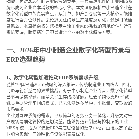
摘要：
面对2026年制造业的激烈竞争，一套高适配性的工业MES系
统已成为企业降本增效的核心引擎。本文深度解析中小制造企业在
数字化转型中的真实痛点，从订单、排产到仓储等十大核心功能维
度进行全方位测评。无论您关注的是生产进度透明化，还是打破信
息孤岛，本篇指南将为您揭示主流工业MES系统的落地价值与选型
避坑要诀，助您精准匹配最适合企业的数字化解决方案。
一、2026年中小制造企业数字化转型背景与
ERP选型趋势
1、数字化转型加速推动ERP系统需求升级
随着“中国制造2025”战略的深入推进，传统制造业正面临人口红利
消退与创新乏力的双重挑战。对于中小制造企业而言，数字化转型
已不再是选择题，而是关乎生存的必答题。过去单纯依靠Excel或
纸质单据管理车间的模式，已无法满足多品种、小批量、交期紧的
市场需求。
企业对管理系统的需求，已从简单的财务业务一体化，升级为对生
产现场精细化管控的迫切渴望。能够打通计划层与控制层的工业
MES系统，成为了连接ERP与底层设备的数字中枢，直接决定了企
业能否实现生产透明化与资源配置最优化。