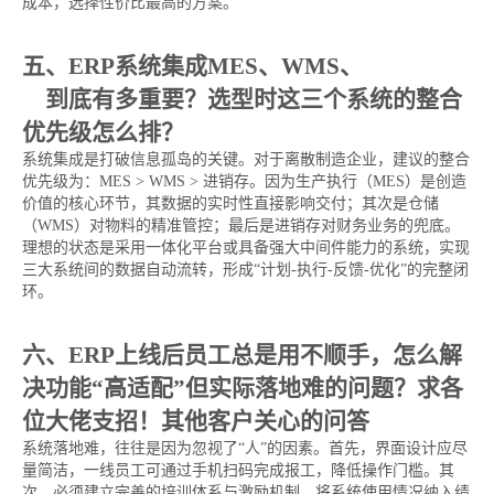
成本，选择性价比最高的方案。
五、ERP系统集成MES、WMS、
进销存软
件
到底有多重要？选型时这三个系统的整合
优先级怎么排？
系统集成是打破信息孤岛的关键。对于离散制造企业，建议的整合
优先级为：MES > WMS > 进销存。因为生产执行（MES）是创造
价值的核心环节，其数据的实时性直接影响交付；其次是仓储
（WMS）对物料的精准管控；最后是进销存对财务业务的兜底。
理想的状态是采用一体化平台或具备强大中间件能力的系统，实现
三大系统间的数据自动流转，形成“计划-执行-反馈-优化”的完整闭
环。
六、ERP上线后员工总是用不顺手，怎么解
决功能“高适配”但实际落地难的问题？求各
位大佬支招！其他客户关心的问答
系统落地难，往往是因为忽视了“人”的因素。首先，界面设计应尽
量简洁，一线员工可通过手机扫码完成报工，降低操作门槛。其
次，必须建立完善的培训体系与激励机制，将系统使用情况纳入绩