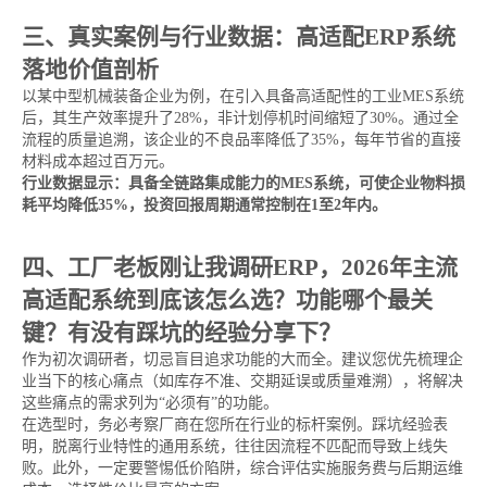
三、真实案例与行业数据：高适配ERP系统
落地价值剖析
以某中型机械装备企业为例，在引入具备高适配性的工业MES系统
后，其生产效率提升了28%，非计划停机时间缩短了30%。通过全
流程的质量追溯，该企业的不良品率降低了35%，每年节省的直接
材料成本超过百万元。
行业数据显示：具备全链路集成能力的MES系统，可使企业物料损
耗平均降低35%，投资回报周期通常控制在1至2年内。
四、工厂老板刚让我调研ERP，2026年主流
高适配系统到底该怎么选？功能哪个最关
键？有没有踩坑的经验分享下？
作为初次调研者，切忌盲目追求功能的大而全。建议您优先梳理企
业当下的核心痛点（如库存不准、交期延误或质量难溯），将解决
这些痛点的需求列为“必须有”的功能。
在选型时，务必考察厂商在您所在行业的标杆案例。踩坑经验表
明，脱离行业特性的通用系统，往往因流程不匹配而导致上线失
败。此外，一定要警惕低价陷阱，综合评估实施服务费与后期运维