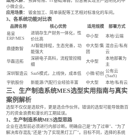
适用人群：
预算有限、IT基础薄弱，但急需实现生产透明化的中
小微企业。
应用场景：
钣金加工、简单装配等工艺相对标准化的车间。
3、各系统功能对比表
品牌名称
核心优势
适用规模
部署方式
进销存生产财务一体化，性
易呈
中小型
本地/云端
ERP/MES
价比高
AI智能排程，生态完善，功
中大型/集
混合云/私有
鼎捷数智
能强大
团
云
深耕电子高科，流程管控精
本地部署为
华磊迅拓
大中型
细
主
公有云
深圳智造云
SaaS模式，上线快，成本低
小微/初创
(SaaS)
宇航股份
新能源/汽配行业经验丰富
中大型
本地/私有云
三、生产制造系统MES选型实用指南与真实
案例解析
选型不仅仅是选软件，更是选合作伙伴。错误的选型可能导致数百
万的资金浪费和漫长的工期延误。
1、生产制造系统MES选型思路
企业在选型前必须进行内部诊断。明确自己是“为了过审”、“为了
解决库存混乱”还是“为了实现黑灯工厂”。目标不同，选择的系统