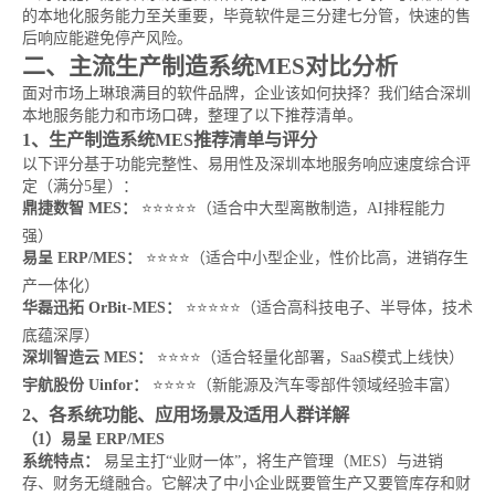
的本地化服务能力至关重要，毕竟软件是三分建七分管，快速的售
后响应能避免停产风险。
二、主流生产制造系统MES对比分析
面对市场上琳琅满目的软件品牌，企业该如何抉择？我们结合深圳
本地服务能力和市场口碑，整理了以下推荐清单。
1、生产制造系统MES推荐清单与评分
以下评分基于功能完整性、易用性及深圳本地服务响应速度综合评
定（满分5星）：
鼎捷数智 MES：
⭐⭐⭐⭐⭐（适合中大型离散制造，AI排程能力
强）
易呈 ERP/MES：
⭐⭐⭐⭐（适合中小型企业，性价比高，进销存生
产一体化）
华磊迅拓 OrBit-MES：
⭐⭐⭐⭐⭐（适合高科技电子、半导体，技术
底蕴深厚）
深圳智造云 MES：
⭐⭐⭐⭐（适合轻量化部署，SaaS模式上线快）
宇航股份 Uinfor：
⭐⭐⭐⭐（新能源及汽车零部件领域经验丰富）
2、各系统功能、应用场景及适用人群详解
（1）易呈 ERP/MES
系统特点：
易呈主打“业财一体”，将生产管理（MES）与进销
存、财务无缝融合。它解决了中小企业既要管生产又要管库存和财