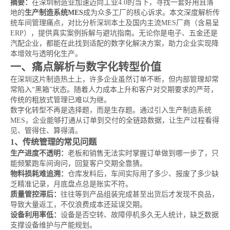
摘要：
在深圳制造业加速迈向工业4.0的当下，寻找一套好用且落
地的
生产制造系统MES
成为众多工厂的核心诉求。本文深度解析传
统车间管理痛点，对比分析深圳本土及国内主流MES厂商（含易呈
ERP），提供真实案例拆解与避坑指南。无论你是电子、五金还是
汽配企业，都能在此找到适配的数字化解决方案，助力企业实现降
本增效与透明化生产。
一、痛点解析与数字化转型价值
在深圳这片制造热土上，许多企业虽然订单不断，但内部管理却常
常陷入“黑箱”状态。随着人力成本上升和客户对交期要求的严苛，
传统的粗放式管理已难以为继。
数字化转型不再是选择题，而是生存题。通过引入生产制造系统
MES，企业能够打通从订单到交付的全链路数据，让生产过程看得
见、管得住、算得清。
1、传统管理的常见问题
生产进度不透明：
老板和销售无法实时掌握订单做到哪一步了，只
能频繁跑车间询问，回复客户交期全靠猜。
物料损耗难追溯：
仓库发料后，车间实际用了多少、报废了多少缺
乏精准记录，月底盘点总是账实不符。
质量管控滞后：
往往等到产品组装完成甚至出货后才发现不良品，
导致大量返工，不仅浪费成本还延误交期。
设备利用率低：
设备是否空转、故障停机多久无人统计，缺乏数据
支撑设备维护与产能规划。