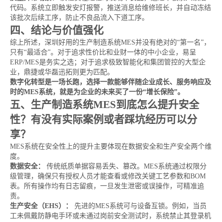
代码。系统立即触发安灯报警，推送消息给维修班长，并自动冻结
该批次后续工序，防止不良品流入下道工序。
四、结论与价值强化
综上所述，深圳好用的生产制造系统MES并没有绝对的“第一名”，
只有“最适合”。对于追求性价比和业财一体的中小企业，易呈
ERP/MES是务实之选；对于追求极致智能化和集团管控的大型企
业，鼎捷或华磊迅拓则更为匹配。
数字化转型是一场长跑，选择一款能够伴随企业成长、服务响应及
时的MES系统，就是为企业的未来买了一份“增长保险”。
五、生产制造系统MES到底怎么提升安全
性？有没有实际案例或者踩坑经历可以分
享？
MES系统在安全性上的提升主要体现在数据安全和生产安全两个维
度。
数据安全：
传统纸质单据容易丢失、篡改。MES系统通过权限分
级管理，确保只有授权人员才能查看或修改关键工艺参数和BOM
表。所有操作均有日志留痕，一旦发生泄密或误操作，可精准追
责。
生产安全（EHS）：
先进的MES系统可与设备互锁。例如，当员
工未佩戴防静电手环或未通过岗前安全测试时，系统禁止其登录机