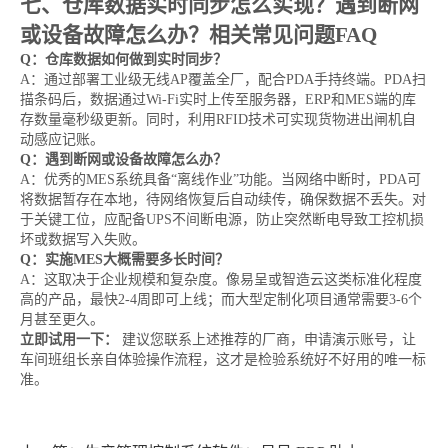
七、仓库数据实时同步怎么实现？遇到断网
或设备故障怎么办？相关常见问题FAQ
Q：仓库数据如何做到实时同步？
A：通过部署工业级无线AP覆盖全厂，配合PDA手持终端。PDA扫
描条码后，数据通过Wi-Fi实时上传至服务器，ERP和MES端的库
存数量毫秒级更新。同时，利用RFID技术可实现货物进出闸机自
动感应记账。
Q：遇到断网或设备故障怎么办？
A：优秀的MES系统具备“离线作业”功能。当网络中断时，PDA可
将数据暂存在本地，待网络恢复后自动续传，确保数据不丢失。对
于关键工位，应配备UPS不间断电源，防止突然断电导致工控机损
坏或数据写入失败。
Q：实施MES大概需要多长时间？
A：这取决于企业规模和复杂度。像易呈或智造云这类标准化程度
高的产品，最快2-4周即可上线；而大型定制化项目通常需要3-6个
月甚至更久。
立即试用一下：
建议您联系上述推荐的厂商，申请演示账号，让
车间班组长亲自体验操作流程，这才是检验系统好不好用的唯一标
准。