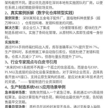
架构截然不同。建议优先选择在深圳本地有实施团队的厂商，以便
在系统上线初期能获得驻场支持。
2、真实案例拆解（数字化仓库转型实践）
案例背景：
深圳某知名五金电子配件厂，面临物料种类繁多（超
万种SKU），仓库找料难、发错料频发的问题。
解决方案：
该企业引入了集成
WMS
（仓储管理系统）模块的生产
制造系统MES。实施了条码化管理，从原材料入库即生成唯一身份
码。
实施效果：
通过PDA手持终端扫码出入库，库存准确率从75%提升至99.7%。
生产领料时，系统根据工单自动指引库位，彻底杜绝了发错料现
象。仓库人员减少了30%，但吞吐量反而提升了50%。
3、行业专家观点与白皮书引用
“未来的MES系统将不再是一个孤立的信息孤岛，而是会与ERP、
PLM以及底层的自动化设备深度融合。对于深圳企业而言，选择具
备开放API接口、支持云原生架构的系统，是应对未来5年技术迭代
的关键。” —— 智能制造行业资深顾问
4、生产制造系统MES应用场景举例
急单插单场景：
销售突然插入一个紧急订单。系统通过APS高级排
程算法，自动计算现有产线负荷，瞬间给出最优排产方案，告知销
售最早交货期。
质量异常场景：
质检员在巡检时发现不良品，通过平板录入缺陷