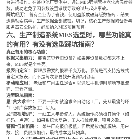
台进行操作。在某电池厂案例中，通过MES强制管控老化房温度参
数，成功避免了因参数设置错误导致的过热起火事故。
踩坑经历：
曾有企业为了省钱，使用盗版或破解版数据库，结果
遭遇勒索病毒，生产数据全部被锁。切记，核心生产数据的备份与
服务器安全防护，必须纳入MES项目预算。
六、生产制造系统MES选型时，哪些功能真
的有用？有没有选型踩坑指南？
真正有用的核心功能：
数据采集能力：
能否兼容老旧设备？如果连设备数据都采不上
来，MES就是个空壳。
报表自定义：
管理层需要的报表千变万化，系统是否支持拖拽式
自定义报表，而不是每次都要找开发商写代码。
移动端应用：
老板和车间主任是否可以通过手机随时随地审批流
程、查看产量。
选型踩坑指南：
忌“贪大求全”：
不要一开始就追求全自动化工厂，先从最痛的环
节（如库存或报工）切入。
忌“忽视培训”：
一线工人年龄偏大，系统操作必须极其简化（如
扫码、点选）。如果系统太复杂，工人抵触使用，项目必败。
警惕“低价陷阱”：
某些厂商报价极低，但后期按功能模块、用户
数、接口费层层加价，最终成本远超预算。