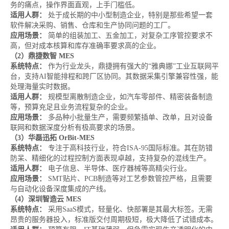
务的痛点，操作界面直观，上手门槛低。
适用人群：
处于成长期的中小型制造企业，特别是那些希望一套
软件解决采购、销售、仓库和生产协同问题的工厂。
应用场景：
简单的组装加工、五金加工，对复杂工序管控要求不
高，但对成本核算和库存准确率要求高的企业。
（2）鼎捷数智 MES
系统特点：
作为行业龙头，鼎捷拥有强大的“雅典娜”工业互联网平
台，支持AI智能排程和跨厂区协同。其数据采集引擎兼容性强，能
处理海量实时数据。
适用人群：
规模型离散制造企业，如汽车零部件、精密装备制造
等，预算充足且业务流程复杂的企业。
应用场景：
多品种小批量生产，需要频繁插单、改单，且对设备
联网和数据深度分析有极高要求的场景。
（3）华磊迅拓 OrBit-MES
系统特点：
专注于高科技行业，符合ISA-95国际标准。其在防错
防呆、精细化的过程控制方面表现卓越，支持复杂的混线生产。
适用人群：
电子信息、半导体、医疗器械等高精尖行业。
应用场景：
SMT贴片、PCB制造等对工艺参数管控严格，且需要
与自动化设备深度集成的产线。
（4）深圳智造云 MES
系统特点：
采用SaaS模式，轻量化、快部署是其最大标签。无需
昂贵的服务器投入，标准版交付周期极短，极大降低了试错成本。