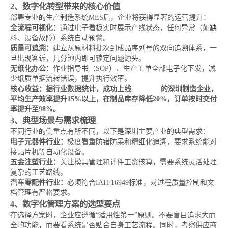
2、数字化转型带来的核心价值
部署专业的生产制造系统MES后，企业将获得显著的运营提升：
全流程可视化：
通过电子看板实时展示产线状态，任何异常（如缺
料、设备故障）系统自动预警。
质量可追溯：
建立从原材料批次到成品序列号的双向追溯体系，一
旦出现客诉，几分钟内即可锁定问题源头。
无纸化办公：
作业指导书（SOP）、生产工单全部电子化下发，减
少纸质单据流转错误，提升执行效率。
核心收益：据行业数据统计，成功上线
MES系统
的深圳制造企业，
平均生产效率提升15%以上，在制品库存降低20%，订单按时交付
率提升至98%。
3、典型场景与需求梳理
不同行业的侧重点有所不同，以下是深圳主要产业的典型需求：
电子元器件行业：
极度看重防错防呆和精细化追溯，要求系统能对
接贴片机等自动化设备。
五金注塑行业：
关注模具管理和计件工资核算，需要系统灵活处理
复杂的工艺路线。
汽车零配件行业：
必须符合IATF16949标准，对过程质量控制和文
档管理有严格要求。
4、数字化管理方案的选型要点
在选择方案时，企业应遵循“适用性第一”原则。不要盲目追求大而
全的功能，而要看系统是否贴合自身工艺流程。同时，考察供应商