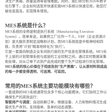
决生产黑箱、质量追溯等管理难题。同时，我们将分析2026年数字
化引擎下，企业如何选型并快速实施MES系统以快速见效，助您打
破信息孤岛，实现降本增效。
MES系统是什么？
MES系统的全称是制造执行系统（Manufacturing Execution
System）。简单来说，如果把工厂比作一个人，ERP（企业资源计
划）是大脑负责制定战略和计划，而MES系统就是中枢神经和四
肢，负责将“计划”精准地转化为“执行”。
它是一套面向制造企业车间执行层的生产信息化管理系统。MES处
于上层的计划管理系统与底层的工业控制之间，通过实时数据采集
和处理，对从订单下达到产品完成的整个生产过程进行优化管理。
MES系统的核心价值在于彻底告别“生产黑箱”，让从原材料到成品
的每一步都变得透明、可追溯、可监控。
常用的MES系统主要功能模块有哪些？
一套成熟的MES系统通常包含多个核心功能模块，它们协同工作以
确保生产的高效运行：
智能排产与调度：
自动拆解订单，根据设备、人力和物料情况生成
最优生产序列，支持插单、急单的动态调整。