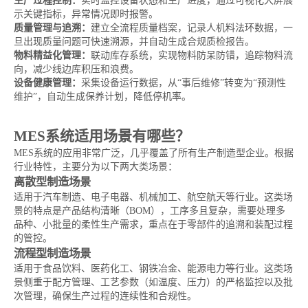
生产过程控制：
实时监控设备状态和生产进度，通过可视化大屏展
示关键指标，异常情况即时报警。
质量管理与追溯：
建立全流程质量档案，记录人机料法环数据，一
旦出现质量问题可快速溯源，并自动生成合规质检报告。
物料精益化管理：
联动库存系统，实现物料防呆防错，追踪物料流
向，减少线边库积压和浪费。
设备健康管理：
采集设备运行数据，从“事后维修”转变为“预测性
维护”，自动生成保养计划，降低停机率。
MES系统适用场景有哪些？
MES系统的应用非常广泛，几乎覆盖了所有生产制造型企业。根据
行业特性，主要分为以下两大类场景：
离散型制造场景
适用于汽车制造、电子电器、机械加工、航空航天等行业。这类场
景的特点是产品结构清晰（BOM），工序多且复杂，需要处理多
品种、小批量的柔性生产需求，重点在于零部件的追溯和装配过程
的管控。
流程型制造场景
适用于食品饮料、医药化工、钢铁冶金、能源电力等行业。这类场
景侧重于配方管理、工艺参数（如温度、压力）的严格监控以及批
次管理，确保生产过程的连续性和合规性。