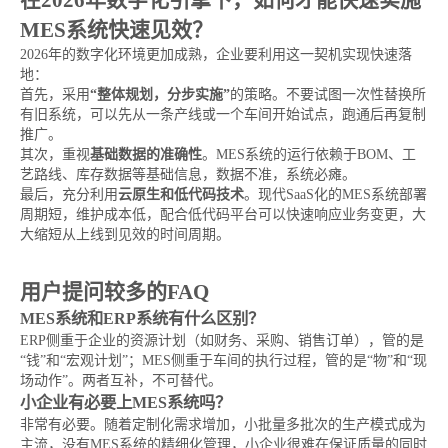
在2026年数字化引擎下，如何才能快速实施
MES系统快速见效？
2026年的数字化环境更加成熟，企业要利用这一契机实现快速落
地：
首先，采用
“整体规划，分步实施”
的策略。不要试图一次性替换所
有旧系统，可以先从一条产线或一个车间开始试点，跑通后再复制
推广。
其次，重视
基础数据的准确性
。MES系统的运行依赖于BOM、工
艺路线、库存数据等基础信息，数据不准，系统必瘫。
最后，充分利用
云原生和低代码技术
。现代SaaS化的MES系统部署
周期短，维护成本低，配合低代码平台可以快速响应业务变更，大
大缩短从上线到见效的时间周期。
用户提问较多的FAQ
MES系统和ERP系统有什么区别？
ERP侧重于企业的资源计划（如财务、采购、销售订单），管的是
“钱”和“宏观计划”；MES侧重于车间的执行过程，管的是“物”和“现
场动作”。两者互补，不可替代。
小企业有必要上MES系统吗？
非常有必要。随着定制化需求增加，小批量多批次的生产模式成为
主流，没有MES系统的精细化管理，小企业很难在保证质量的同时