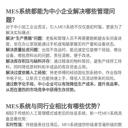
MES系统都能为中小企业解决哪些管理问
题？
对于中小加工企业而言，引入MES系统不仅仅是赶时髦，更是为了
解决实际痛点：
解决“生产黑箱”问题：
老板和管理人员不再需要跑断腿去车间查进
度，坐在办公室就能通过手机或电脑掌握实时产量和设备状态。
解决质量扯皮问题：
出现不良品时，能迅速定位是哪个班组、哪台
设备、哪批原料出的问题，责任清晰，便于改进。
解决库存积压与缺料并存：
通过精准的物料管控，避免产线停工待
料，同时降低原材料和半成品的库存资金占用。
解决过度依赖人工经验：
将老师傅的经验固化到系统中，作业指导
书电子化，让新员工也能快速上手，降低人员流动带来的风险。
通过数字化手段，中小企业可以有效降低生产成本，提升良品率，
从而在激烈的市场竞争中获得生存优势。
MES系统与同行业相比有哪些优势？
相较于传统的人工管理模式或老旧的信息系统，新一代MES系统具
备显著优势：
实时性强：
传统报表往往滞后，MES系统提供秒级甚至毫秒级的数