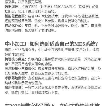
据采集，决策依据更鲜活。
数据闭环：
打通了ERP（计划层）和SCADA/PLC（设备层）的数
据断层，实现了信息流的无缝衔接。
智能化程度高：
结合AI和大数据技术，现代MES不仅能记录数据，
还能预测设备故障、优化工艺参数，具备自我进化的能力。
移动化办公：
支持手机、平板等移动端操作，巡检、报工、审批随
时随地完成，极大提升了协作效率。
中小加工厂如何选到适合自己的MES系统？
市面上MES品牌众多，中小企业在选型时应遵循“实用为主，适度
超前”的原则：
梳理核心痛点：
先明确自己最急需解决的问题是质量、效率还是库
存？不要盲目追求大而全的功能。
关注轻量化与模块化：
选择支持按需部署、模块化扩展的系统，降
低初期投入成本，随企业发展逐步增加功能。
考察落地案例：
查看服务商是否有同行业的成功实施案例，这比单
纯听销售演示更有说服力。
易用性测试：
一线工人的文化水平参差不齐，系统界面必须简单直
观，操作门槛低，否则很难推行下去。