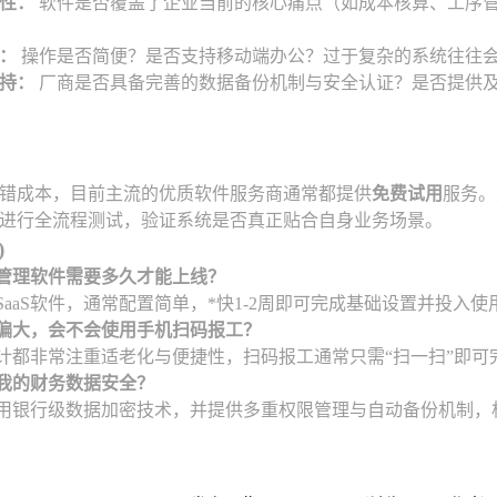
性：
软件是否覆盖了企业当前的核心痛点（如成本核算、工序
：
操作是否简便？是否支持移动端办公？过于复杂的系统往往会
持：
厂商是否具备完善的数据备份机制与安全认证？是否提供
错成本，目前主流的优质软件服务商通常都提供
免费试用
服务。
进行全流程测试，验证系统是否真正贴合自身业务场景。
)
管理软件需要多久才能上线？
SaaS软件，通常配置简单，*快1-2周即可完成基础设置并投入
偏大，会不会使用手机扫码报工？
计都非常注重适老化与便捷性，扫码报工通常只需“扫一扫”即
我的财务数据安全？
用银行级数据加密技术，并提供多重权限管理与自动备份机制，相