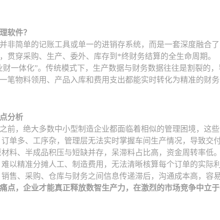
理软件？
并非简单的记账工具或单一的进销存系统，而是一套深度融合了
，贯穿采购、生产、委外、库存到*终财务结算的全生命周期。
业财一体化”。传统模式下，生产数据与财务数据往往是割裂的，
一笔物料领用、产品入库和费用支出都能实时转化为精准的财务数
点分析
之前，绝大多数中小型制造企业都面临着相似的管理困境，这些
订单多、工序杂，管理层无法实时掌握车间生产情况，导致交
材料、半成品积压与短缺并存，呆滞料占比高，资金周转率低
难以精准分摊人工、制造费用，无法清晰核算每个订单的实际
销售、采购、仓库与财务之间信息传递滞后，沟通成本高，容
痛点，企业才能真正释放数智生产力，在激烈的市场竞争中立于