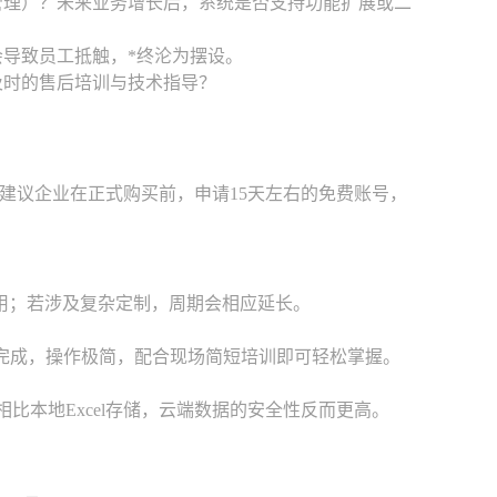
管理）？未来业务增长后，系统是否支持功能扩展或二
导致员工抵触，*终沦为摆设。
及时的售后培训与技术指导？
建议企业在正式购买前，申请15天左右的免费账号，
使用；若涉及复杂定制，周期会相应延长。
可完成，操作极简，配合现场简短培训即可轻松掌握。
比本地Excel存储，云端数据的安全性反而更高。