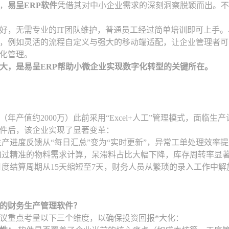
，
易呈ERP软件
凭借其对中小企业需求的深刻洞察脱颖而出。不同
好，无需专业的IT团队维护，普通员工经过简单培训即可上手。
，例如灵活的流程自定义与强大的移动端适配，让企业管理者可
化管理。
大，是易呈ERP帮助小微企业实现数字化转型的关键所在。
（年产值约2000万）此前采用“Excel+人工”管理模式，面
件后，该企业实现了显著变革：
产进度反馈从“每日汇总”变为“实时更新”，异常工单处理效率提
过精准的物料需求计算，呆滞料占比大幅下降，库存周转率显
度结算周期从15天缩短至7天，财务人员从繁琐的录入工作中
的财务生产管理软件？
议重点考量以下三个维度，以确保投资回报*大化：