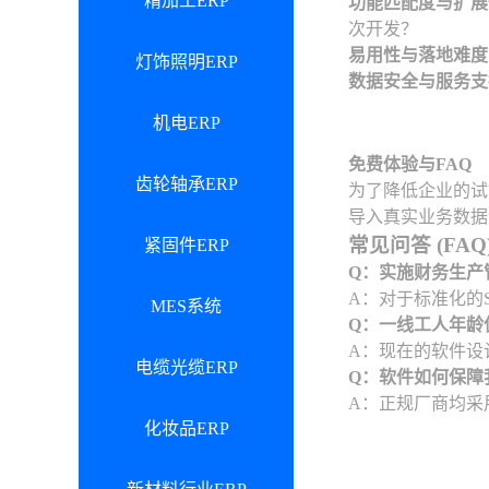
精加工ERP
功能匹配度与扩展
次开发？
易用性与落地难度
灯饰照明ERP
数据安全与服务支
机电ERP
免费体验与FAQ
齿轮轴承ERP
为了降低企业的试
导入真实业务数据
常见问答 (FAQ
紧固件ERP
Q：实施财务生产
A：对于标准化的
MES系统
Q：一线工人年龄
A：现在的软件设
电缆光缆ERP
Q：软件如何保障
A：正规厂商均采
化妆品ERP