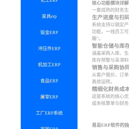
化工ERP
核心功能模块详解
一套成熟的财务生
家具erp
生产进度与扫
系统支持以销定产
功能，一线员工可
钣金ERP
箱”。
智能仓储与库
冲压件ERP
涵盖采购入库、生
库存预警与呆滞料
机加工ERP
销售与采购协
从客户报价、订单
食品ERP
高效运转。
精细化财务成
这是系统的核心优
屠宰ERP
成本核算单与财务
工厂ERP系统
易呈ERP软件的