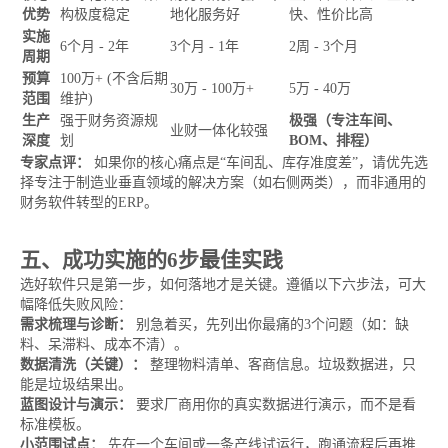
优势
构极度稳定
地化服务好
快、性价比高
实施
6个月 - 2年
3个月 - 1年
2周 - 3个月
周期
预算
100万+ (不含后期
30万 - 100万+
5万 - 40万
范围
维护)
生产
强于财务资源规
极强（专注车间、
业财一体化较强
深度
划
BOM、排程）
专家点评：
如果你的核心痛点是“车间乱、库存准度差”，请优先选
择专注于制造业垂直领域的解决方案（如右侧两类），而非通用的
财务软件转型的ERP。
五、成功实施的6步最佳实践
选好软件只是第一步，如何落地才是关键。遵循以下六步法，可大
幅降低失败风险：
需求梳理与诊断：
别急着买，先列出你最痛的3个问题（如：缺
料、呆滞料、成本不清）。
数据清洗（关键）：
整理物料清单、客商信息。垃圾数据进，只
能是垃圾结果出。
蓝图设计与演示：
要求厂商用你的真实数据进行演示，而不是看
标准模板。
小范围试点：
先在一个车间或一条产线试运行，跑通流程后再推