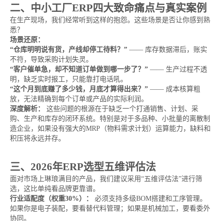
二、中小工厂ERP四大致命痛点与真实案例
在生产现场，我们经常听到这样的抱怨。这些场景是否让你感到熟
悉？
场景还原：
“仓库明明说有货，产线却停工待料？”
—— 库存数据滞后，账实
不符，导致采购计划失灵。
“客户催单急，却不知道订单做到哪一步了？”
—— 生产过程不透
明，缺乏实时报工，只能靠打电话吼。
“这个月到底赚了多少钱，月底才算得出来？”
—— 成本核算粗
放，无法精确到每个订单或产品的实际利润。
深度解析：
这些问题的根源在于缺乏一个打通销售、计划、采
购、生产和库存的闭环系统。特别是对于多品种、小批量的离散制
造企业，如果没有强大的MRP（物料需求计划）运算能力，缺料和
积压将永远并存。
三、2026年ERP选型五维评估法
面对市场上琳琅满目的产品，我们建议采用“五维评估法”进行筛
选，这比单纯看品牌更靠谱。
行业适配度（权重30%）：
必须支持多级BOM搭建和工序管理。
如果你是电子装配，要看替代料管理；如果是机械加工，要看委外
协同。