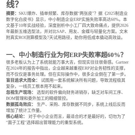
线？
摘要：
SKU爆炸、插单频繁、库存数据“两张皮”？据《2025制造业
数字化白皮书》显示，中小制造企业ERP实施失败率高达60%。本
文基于10年实战经验，深度剖析中小工厂四大致命痛点，提供2026
年最新五维选型法，并对比SAP、用友、金蝶与轻量化方案。文末
附真实ROI测算模型及7天试用路径，助你用低成本撬动高效益。
一、中小制造行业为何ERP失败率超60%？
很多老板认为上了系统就能万事大吉，但现实往往很骨感。Gartner
在2024年的报告中指出，企业越来越重视ERP对业务韧性的支撑，
而不仅仅是事务处理。但在实际操作中，很多企业倒在了第一步。
盲目追求大而全：
试图用一套系统解决所有问题，导致流程极其
复杂，一线员工根本用不起来。
忽视生产现场：
选型的软件偏向财务进销存，缺乏对车间工序、
BOM管理和委外加工的精细管控。
数据孤岛效应：
生产、采购、库存数据不同步，系统上线后反而
增加了统计工作量。
核心结论：
对于中小企业而言，最适合的才是最好的，切勿为了
“面子工程”选择超出管理能力的重型系统。