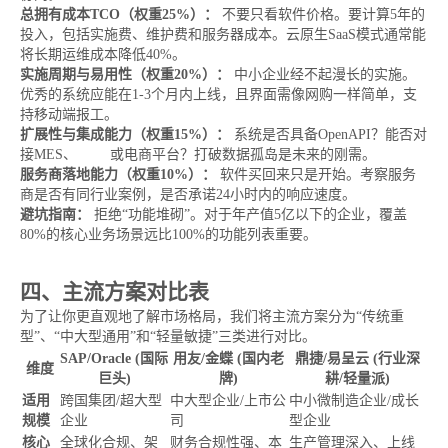
总拥有成本TCO（权重25%）：
不要只看软件价格。要计算5年的
投入，包括实施费、维护费和服务器成本。云原生SaaS模式通常能
将长期运维成本降低40%。
实施周期与易用性（权重20%）：
中小企业经不起漫长的实施。
优秀的系统应能在1-3个月内上线，且界面需像网购一样简单，支
持移动端报工。
扩展性与集成能力（权重15%）：
系统是否具备OpenAPI？能否对
接MES、
WMS
或电商平台？打破数据孤岛是未来的刚需。
服务商落地能力（权重10%）：
软件买回来只是开始。考察服务
商是否有同行业案例，是否承诺24小时内的响应速度。
避坑指南：
拒绝“功能堆砌”。对于年产值5亿以下的企业，覆盖
80%的核心业务场景远比100%的功能列表重要。
四、主流方案对比表
为了让你更直观地了解市场格局，我们将主流方案分为“传统重
型”、“中大型通用”和“轻量敏捷”三类进行对比。
SAP/Oracle (国际
用友/金蝶 (国内老
鼎捷/易呈云 (行业深
维度
巨头)
牌)
耕/轻量派)
适用
跨国集团/超大型
中大型企业/上市公
中小微制造企业/成长
规模
企业
司
型企业
核心
全球化合规、架
财务合规性强、本
生产管理深入、上线