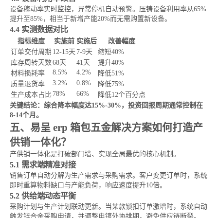
设备稼动率实时监控，异常停机自动预警。压铸设备利用率从65%
提升至85%，相当于新增产能20%而无需购置新设备。
4.4 实测数据对比
指标维度
实施前
实施后
改善幅度
订单交付周期
12-15天
7-9天
缩短40%
库存周转天数
68天
41天
提升40%
8.5%
4.2%
材料损耗率
降低51%
3.2%
0.8%
质量退货率
降低75%
78%
66%
生产成本占比
降低12个百分点
关键结论：综合降本幅度达15%-30%，投资回报周期通常控制在
8-14个月。
五、易呈 erp 箱包五金解决方案如何打造产
供销一体化？
产供销一体化是打破部门墙、实现全局最优的核心机制。
5.1 需求端精准对接
销售订单自动分解为生产需求与采购需求。客户变更订单时，系统
即时重算物料缺口与产能负荷，响应速度提升10倍。
5.2 供给端动态平衡
采购计划与生产计划联动更新。当某款锁扣订单激增时，系统自动
触发锌合金采购申请，并调整电镀外协排期，避免供应链断裂。