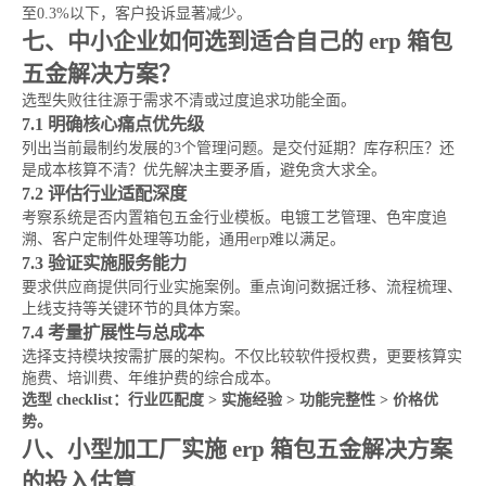
至0.3%以下，客户投诉显著减少。
七、中小企业如何选到适合自己的 erp 箱包
五金解决方案？
选型失败往往源于需求不清或过度追求功能全面。
7.1 明确核心痛点优先级
列出当前最制约发展的3个管理问题。是交付延期？库存积压？还
是成本核算不清？优先解决主要矛盾，避免贪大求全。
7.2 评估行业适配深度
考察系统是否内置箱包五金行业模板。电镀工艺管理、色牢度追
溯、客户定制件处理等功能，通用erp难以满足。
7.3 验证实施服务能力
要求供应商提供同行业实施案例。重点询问数据迁移、流程梳理、
上线支持等关键环节的具体方案。
7.4 考量扩展性与总成本
选择支持模块按需扩展的架构。不仅比较软件授权费，更要核算实
施费、培训费、年维护费的综合成本。
选型 checklist：行业匹配度 > 实施经验 > 功能完整性 > 价格优
势。
八、小型加工厂实施 erp 箱包五金解决方案
的投入估算