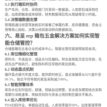
5.3 执行端实时协同
生产车间、仓库、采购部门共享同一数据源。入库即扣减采购在
途，出库即触发成本结转，财务数据滞后性从周级降至小时级。
5.4 决策端数据支撑
管理层通过经营驾驶舱实时查看订单履约率、库存健康度、资金占
用等核心指标，决策从经验驱动转向数据驱动。
六、易呈 erp 箱包五金解决方案如何实现智
能仓储管控？
仓储是箱包五金企业的成本中心，智能化管控直接释放现金流。
6.1 库位精细化管理
原料仓、半成品仓、成品仓分区编码。锌合金按批次定位存放，先
进先出严格执行，避免陈料积压导致的氧化损耗。
6.2 动态盘点机制
循环盘点替代年度大盘，差异即时修正。盘点准确率从92%提升至
99.5%，账实不符导致的紧急采购减少80%。
6.3 智能预警体系
库存水位实时监控，超储、短缺自动预警。安全库存模型结合采购
周期与消耗速率，将缺货风险与资金占用控制在最优平衡点。
6.4 出入库效率优化
PDA扫码作业，单据自动生成。入库效率提升60%，出库差错率降