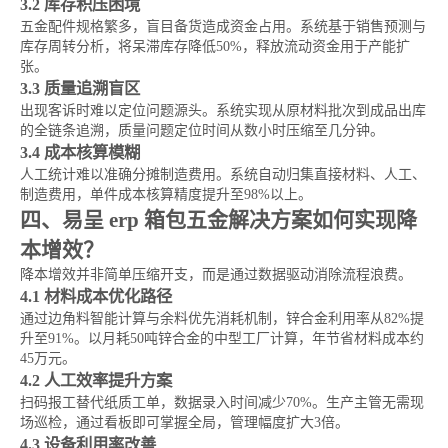
3.2 库存积压困境
五金配件规格繁多，盲目备货造成资金占用。系统基于销售预测与
库存周转分析，将呆滞库存降低50%，释放流动资金用于产能扩
张。
3.3 质量追溯盲区
出现客诉时难以定位问题源头。系统实现从原材料批次到成品出库
的全链条追溯，质量问题定位时间从数小时压缩至几分钟。
3.4 成本核算模糊
人工统计难以准确分摊制造费用。系统自动归集直接材料、人工、
制造费用，单件成本核算精度提升至98%以上。
四、易呈 erp 箱包五金解决方案如何实现降
本增效？
降本增效并非简单压缩开支，而是通过数据驱动消除流程浪费。
4.1 材料成本优化路径
通过边角料智能计算与余料优先消耗机制，锌合金利用率从82%提
升至91%。以月耗50吨锌合金的中型工厂计算，年节省材料成本约
45万元。
4.2 人工效率提升方案
扫码报工替代纸质工单，数据录入时间减少70%。生产主管无需现
场巡检，通过看板即可掌握全局，管理幅度扩大3倍。
4.3 设备利用率改善