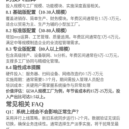
投入规模与工厂规模、功能模块、实施深度直接相关。
8.1 基础版配置（10-30人规模）
覆盖进销存、简单生产、财务模块。年费区间通常在1.5万-3万元，
适合以贸易为主、生产为辅的小型加工厂。
8.2 标准版配置（30-80人规模）
增加mrp运算、工艺管理、质量追溯。年费区间通常在3万-6万元，
满足中等规模制造企业的全流程管理需求。
8.3 专业版配置（80人以上规模）
包含高级排产、设备联网、bi分析。年费区间通常在6万-12万元，
支撑多工厂协同与精细化管理。
8.4 隐性成本提醒
硬件投入：服务器、扫码设备、网络改造约0.5万-2万元
实施周期：通常需要1-3个月，期间需投入管理人员配合
培训成本：关键用户需掌握系统操作与异常处理
价值评估：以50人规模工厂为例，年节省成本约15万-25万元，投
入产出比可达1:5以上。
常见相关 FAQ
Q1：系统上线会不会影响正常生产？
采用并行上线策略，新旧系统同步运行1-2个月。数据验证无误后
切换，确保业务连续性。通常选择生产淡季实施，将干扰降至最