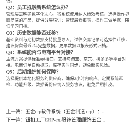
低。
Q2：员工抵触新系统怎么办？
管理层需明确数字化决心，将系统使用纳入绩效考核。选择操作界
面简洁的产品，提供分层培训：管理层看报表，操作工做单据，降
低学习门槛。
Q3：历史数据能否迁移？
基础资料与期初数据支持批量导入。过往交易记录可选择性迁移，
建议保留最近2年完整数据，更早数据以报表形式归档。
Q4：系统能否与电商平台对接？
主流方案提供标准api接口，支持与淘宝、京东、拼多多等平台对
接。电商订单自动抓取，库存实时同步，避免超卖风险。
Q5：后期维护如何保障？
选择提供本地化服务的供应商，确保2小时内响应。定期系统巡
检、功能升级、数据备份应纳入服务协议，避免后期扯皮。
```
上一篇：五金erp软件系统（五金制造 erp）：...
下一篇：钮扣工厂ERP-erp服饰管理|服饰五金...