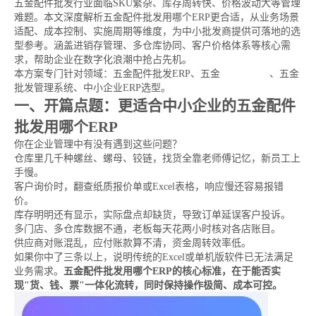
五金配件批发行业面临SKU繁杂、库存周转快、价格波动大等管理
难题。本文深度解析五金配件批发用哪个ERP更合适，从业务场景
适配、成本控制、实施周期等维度，为中小批发商提供可落地的选
型参考。涵盖进销存管理、多仓库协同、客户价格体系等核心需
求，帮助企业在数字化浪潮中抢占先机。
本方案专门针对领域：五金配件批发ERP、五金
进销存软件
、五金
批发管理系统、中小企业ERP选型。
一、开篇点题：更适合中小企业的五金配件
批发用哪个ERP
你在企业管理中有没有遇到这些问题？
仓库里几千种螺丝、螺母、铰链，找货全靠老师傅记忆，新员工上
手慢。
客户询价时，翻查纸质报价单或Excel表格，响应慢还容易报错
价。
库存明明还有显示，实际盘点却缺货，导致订单延误客户投诉。
多门店、多仓库数据不通，老板每天花两小时核对各店账目。
供应商对账混乱，应付账款算不清，资金周转效率低。
如果你中了三条以上，说明传统的Excel或单机版软件已无法满足
业务需求。
五金配件批发用哪个ERP的核心标准，在于能否实
现"货、钱、票"一体化流转，同时保持操作极简、成本可控。