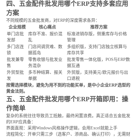
四、五金配件批发用哪个ERP支持多套应用
方案
不同规模的五金批发商，对ERP的深度需求各异：
企业规模
核心痛点
推荐方案
单门店批
库存不准、报价混
标准进销存版，侧重库存与价格
发部
乱
管理
多门店连
门店间调货难、数
多组织版，支持门店独立核算与
锁
据孤岛
库存共享
批发兼零
零售收银与批发业
批发零售一体化版，POS与ERP数
售
务混杂
据互通
外贸型批
多币种结算、报关
外贸版，支持美元/欧元报价与出
发
单据
口退税
按需选择模块，避免为用不到的功能买单，是中小企业ERP选型的
黄金法则。
五、五金配件批发用哪个ERP开箱即用：操
作简单
复杂的系统往往导致员工抵触，最终闲置浪费。真正适合五金批发
的ERP应具备：
界面直观：采用Windows风格操作逻辑，会用Excel就能上手
流程简化：开单只需三步（选客户、添商品、确认打印），无需财