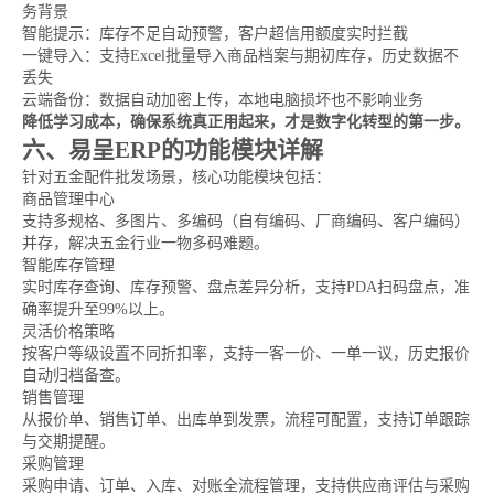
务背景
智能提示：库存不足自动预警，客户超信用额度实时拦截
一键导入：支持Excel批量导入商品档案与期初库存，历史数据不
丢失
云端备份：数据自动加密上传，本地电脑损坏也不影响业务
降低学习成本，确保系统真正用起来，才是数字化转型的第一步。
六、易呈ERP的功能模块详解
针对五金配件批发场景，核心功能模块包括：
商品管理中心
支持多规格、多图片、多编码（自有编码、厂商编码、客户编码）
并存，解决五金行业一物多码难题。
智能库存管理
实时库存查询、库存预警、盘点差异分析，支持PDA扫码盘点，准
确率提升至99%以上。
灵活价格策略
按客户等级设置不同折扣率，支持一客一价、一单一议，历史报价
自动归档备查。
销售管理
从报价单、销售订单、出库单到发票，流程可配置，支持订单跟踪
与交期提醒。
采购管理
采购申请、订单、入库、对账全流程管理，支持供应商评估与采购