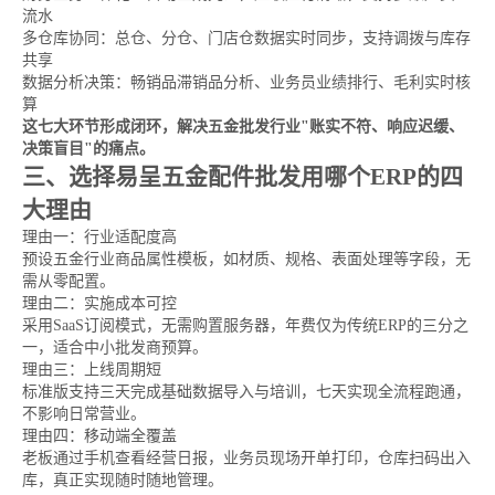
流水
多仓库协同：总仓、分仓、门店仓数据实时同步，支持调拨与库存
共享
数据分析决策：畅销品滞销品分析、业务员业绩排行、毛利实时核
算
这七大环节形成闭环，解决五金批发行业"账实不符、响应迟缓、
决策盲目"的痛点。
三、选择易呈五金配件批发用哪个ERP的四
大理由
理由一：行业适配度高
预设五金行业商品属性模板，如材质、规格、表面处理等字段，无
需从零配置。
理由二：实施成本可控
采用SaaS订阅模式，无需购置服务器，年费仅为传统ERP的三分之
一，适合中小批发商预算。
理由三：上线周期短
标准版支持三天完成基础数据导入与培训，七天实现全流程跑通，
不影响日常营业。
理由四：移动端全覆盖
老板通过手机查看经营日报，业务员现场开单打印，仓库扫码出入
库，真正实现随时随地管理。