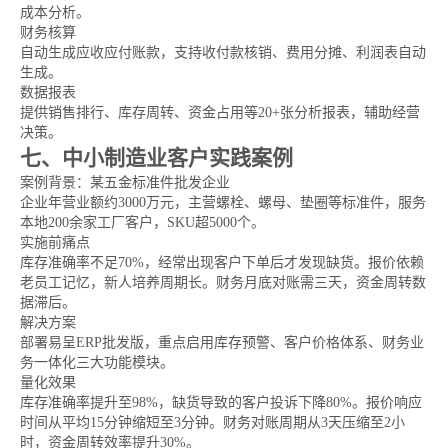
成本分析。
财务核算
自动生成应收应付账款，支持收付款核销、费用分摊、利润表自动
生成。
数据报表
提供销售排行、库存周转、资金占用等20+张分析报表，辅助经营
决策。
七、中小制造业客户实践案例
案例背景：某五金标准件批发企业
企业年营业额约3000万元，主营螺栓、螺母、垫圈等标准件，服务
本地200余家工厂客户，SKU超5000个。
实施前痛点
库存准确率不足70%，经常出现客户下单后才发现缺货。报价依赖
老员工记忆，新人培养周期长。财务月底对账需三天，资金周转数
据滞后。
解决方案
部署易呈ERP批发版，重点启用库存预警、客户价格体系、财务业
务一体化三大功能模块。
量化效果
库存准确率提升至98%，缺货导致的客户投诉下降80%。报价响应
时间从平均15分钟缩短至3分钟。财务对账周期从3天压缩至2小
时，资金周转效率提升30%。