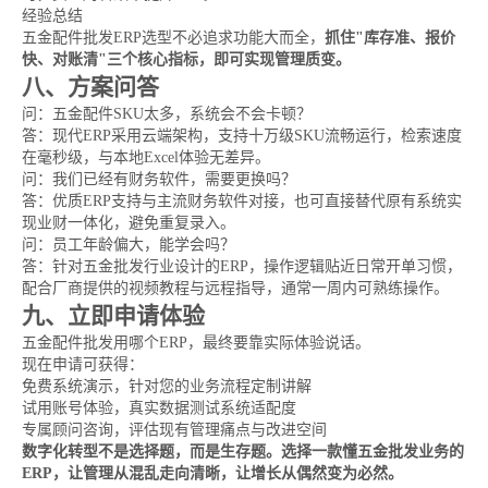
经验总结
五金配件批发ERP选型不必追求功能大而全，
抓住"库存准、报价
快、对账清"三个核心指标，即可实现管理质变。
八、方案问答
问：五金配件SKU太多，系统会不会卡顿？
答：现代ERP采用云端架构，支持十万级SKU流畅运行，检索速度
在毫秒级，与本地Excel体验无差异。
问：我们已经有财务软件，需要更换吗？
答：优质ERP支持与主流财务软件对接，也可直接替代原有系统实
现业财一体化，避免重复录入。
问：员工年龄偏大，能学会吗？
答：针对五金批发行业设计的ERP，操作逻辑贴近日常开单习惯，
配合厂商提供的视频教程与远程指导，通常一周内可熟练操作。
九、立即申请体验
五金配件批发用哪个ERP，最终要靠实际体验说话。
现在申请可获得：
免费系统演示，针对您的业务流程定制讲解
试用账号体验，真实数据测试系统适配度
专属顾问咨询，评估现有管理痛点与改进空间
数字化转型不是选择题，而是生存题。选择一款懂五金批发业务的
ERP，让管理从混乱走向清晰，让增长从偶然变为必然。