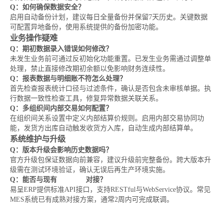
Q：如何确保数据安全？
启用自动备份计划，建议每日全量备份并保留7天历史。关键数据
可配置异地备份，使用系统提供的备份加密功能。
业务操作疑难
Q：期初数据录入错误如何修改？
未发生业务前可通过反初始化功能重置。已发生业务需通过调整单
处理，禁止直接修改期初余额以免影响财务连续性。
Q：报表数据与明细账不符怎么处理？
首先检查报表统计口径与过滤条件，确认是否包含未审核单据。执
行数据一致性检查工具，修复异常数据关联关系。
Q：多组织间内部交易如何配置？
在组织间关系设置中定义内部结算价规则。启用内部交易协同功
能，发货方出库自动触发收货方入库，自动生成内部结算单。
系统维护与升级
Q：版本升级会影响历史数据吗？
官方升级包保证数据向前兼容，建议升级前完整备份。跨大版本升
级需在测试环境验证，确认无误后再生产环境实施。
Q：能否与现有
MES系统
对接？
易呈ERP提供标准API接口，支持RESTful与WebService协议。常见
MES系统已有成熟对接方案，通常2周内可完成联调。