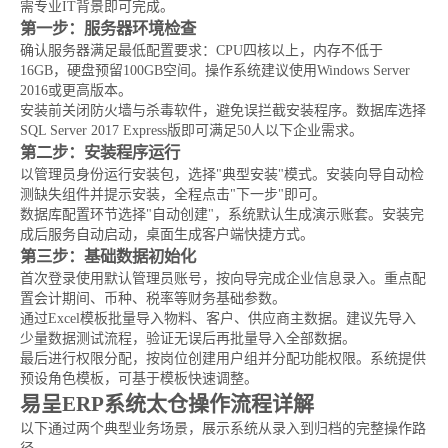
需专业IT背景即可完成。
第一步：服务器环境检查
确认服务器满足最低配置要求：CPU四核以上，内存不低于
16GB，硬盘预留100GB空间。操作系统建议使用Windows Server
2016或更高版本。
安装前关闭防火墙与杀毒软件，避免误拦截安装程序。数据库选择
SQL Server 2017 Express版即可满足50人以下企业需求。
第二步：安装程序运行
以管理员身份运行安装包，选择"典型安装"模式。安装向导自动检
测缺失组件并提示安装，全程点击"下一步"即可。
数据库配置环节选择"自动创建"，系统默认生成演示账套。安装完
成后服务自动启动，桌面生成客户端快捷方式。
第三步：基础数据初始化
首次登录使用默认管理员账号，按向导完成企业信息录入。重点配
置会计期间、币种、税率等财务基础参数。
通过Excel模板批量导入物料、客户、供应商主数据。建议先导入
少量数据测试流程，验证无误后再批量导入全部数据。
最后进行权限分配，按岗位创建用户组并分配功能权限。系统提供
预设角色模板，可基于模板快速调整。
易呈ERP系统太仓操作流程详解
以下通过两个典型业务场景，展示系统从录入到归档的完整操作路