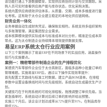
该功能打通上下游数据壁垒，实现供应商协同计划与交货跟踪。采
购人员可实时查看供应商产能与库存状态，优化采购决策。
系统内置供应商绩效评估体系，从质量、交期、成本多维度进行量
化考核。这有助于太仓企业建立稳定的本地化供应链网络。
财务业务一体化
业务单据自动生成财务凭证，确保账实相符。系统支持多组织架构
与多账簿管理，满足集团型企业需求。
成本核算模块提供实际成本与标准成本对比分析，精准定位成本异
常点。这为太仓制造企业持续降本增效提供数据支撑。
易呈ERP系统太仓行业应用案例
以下三个案例展示了易呈ERP在不同场景下的实战应用，涵盖操作
技巧与实施要点。
案例一：精密零部件制造企业的生产排程优化
某德资汽车零部件企业位于太仓高新区，面临多品种小批量订单的
管理难题。实施易呈ERP后，通过以下操作实现效率提升：
首先配置工艺路线与标准工时数据，建立产品BOM清单。在排程
参数中设置设备换线时间与优先级规则，系统自动生成最优生产计
划。
关键技巧在于利用系统的可视化排程板，拖拽调整订单优先级。当
紧急插单时，系统自动计算对后续订单的影响并给出预警。
实施三个月后，该企业计划达成率从72%提升至91%，在制品库存
降低35%。