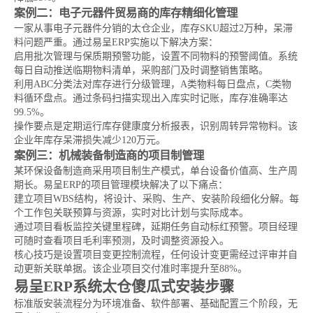
案例二：电子元器件贸易商的库存精细化管理
一家从事电子元器件分销的太仓企业，库存SKU超过2万种，呆滞
料问题严重。通过易呈ERP实施以下解决方案：
启用批次管理与保质期预警功能，设置不同物料的预警阈值。系统
每日自动推送临期物料清单，采购部门及时调整销售策略。
利用ABC分类法对库存进行分级管理，A类物料每日盘点，C类物
料循环盘点。通过条码扫描实现出入库实时记账，库存准确率达
99.5%。
操作要点是定期运行库存健康度分析报表，识别周转异常物料。该
企业年库存呆滞损失减少120万元。
案例三：机械装备制造商的项目制管理
某环保设备制造商采用项目制生产模式，单台设备价值高、生产周
期长。易呈ERP的项目管理模块解决了以下痛点：
建立项目WBS结构，将设计、采购、生产、安装阶段细化分解。每
个工作包关联预算与资源，实时对比计划与实际成本。
通过项目看板监控关键里程碑，延期任务自动标红预警。项目经理
可随时查看项目毛利率预测，及时调整资源投入。
核心技巧是设置项目变更控制流程，任何设计变更需经过评审并自
动更新关联单据。该企业项目交付准时率提升至88%。
易呈ERP系统太仓傻瓜式安装步骤
标准版安装流程分为环境准备、软件部署、基础配置三个阶段，无