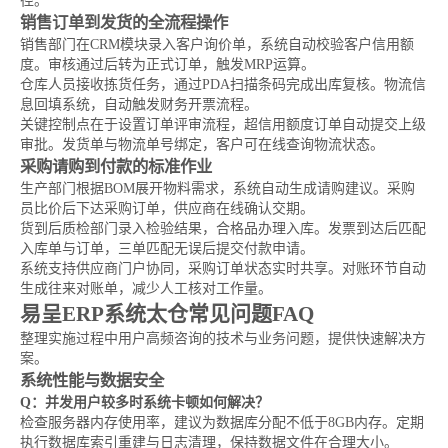
径。
销售订单到发货的全流程操作
销售部门在CRM模块录入客户询价单，系统自动校验客户信用额
度。审核通过后转为正式订单，触发MRP运算。
仓库人员接收拣货任务，通过PDA扫描条码完成出库复核。物流信
息回填系统，自动触发财务开票流程。
关键控制点在于设置订单评审流程，超信用额度订单自动提交上级
审批。发货单与物流单号绑定，客户可在线查询物流状态。
采购请购到付款的标准作业
生产部门根据BOM展开物料需求，系统自动生成请购建议。采购
员比价后下达采购订单，供应商在线确认交期。
货到后质检部门录入检验结果，合格品办理入库。发票到达后匹配
入库单与订单，三单匹配无误后提交付款申请。
系统支持供应商门户协同，采购订单状态实时共享。对账环节自动
生成往来对账单，减少人工核对工作量。
易呈ERP系统太仓常见问题FAQ
整理实施过程中用户高频咨询的技术与业务问题，提供快速解决方
案。
系统性能与数据安全
Q：并发用户较多时系统卡顿如何解决？
检查服务器内存使用率，建议为数据库分配不低于8GB内存。定期
执行数据库索引重建与日志清理，保持数据文件在合理大小。