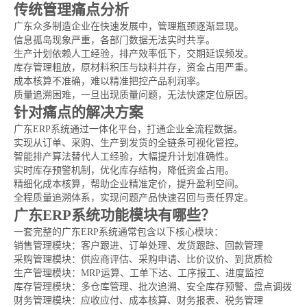
传统管理痛点分析
广东众多制造企业在快速发展中，管理瓶颈逐渐显现。
信息孤岛现象严重，各部门数据无法实时共享。
生产计划依赖人工经验，排产效率低下，交期延误频发。
库存管理粗放，原材料积压与缺料并存，资金占用严重。
成本核算不准确，难以精准把控产品利润率。
质量追溯困难，一旦出现质量问题，无法快速定位原因。
针对痛点的解决方案
广东ERP系统通过一体化平台，打通企业全流程数据。
实现从订单、采购、生产到发货的全链条可视化管控。
智能排产算法替代人工经验，大幅提升计划准确性。
实时库存预警机制，优化库存结构，降低资金占用。
精细化成本核算，帮助企业精准定价，提升盈利空间。
全程质量追溯体系，实现问题产品快速召回与责任界定。
广东ERP系统功能模块有哪些？
一套完整的广东ERP系统通常包含以下核心模块：
销售管理模块：客户跟进、订单处理、发货跟踪、回款管理
采购管理模块：供应商评估、采购申请、比价议价、到货质检
生产管理模块：MRP运算、工单下达、工序报工、进度监控
库存管理模块：多仓库管理、批次追溯、安全库存预警、盘点调拨
财务管理模块：应收应付、成本核算、财务报表、税务管理