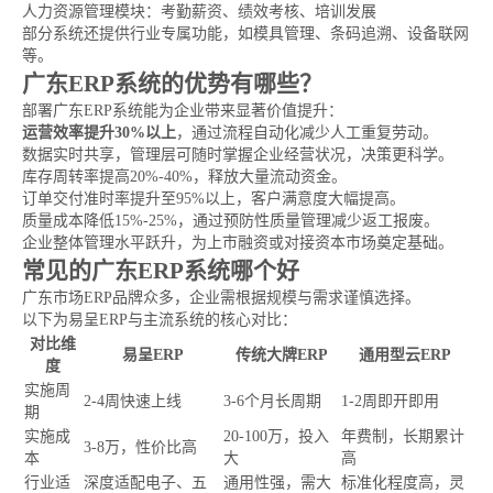
人力资源管理模块：考勤薪资、绩效考核、培训发展
部分系统还提供行业专属功能，如模具管理、条码追溯、设备联网
等。
广东ERP系统的优势有哪些？
部署广东ERP系统能为企业带来显著价值提升：
运营效率提升30%以上
，通过流程自动化减少人工重复劳动。
数据实时共享，管理层可随时掌握企业经营状况，决策更科学。
库存周转率提高20%-40%，释放大量流动资金。
订单交付准时率提升至95%以上，客户满意度大幅提高。
质量成本降低15%-25%，通过预防性质量管理减少返工报废。
企业整体管理水平跃升，为上市融资或对接资本市场奠定基础。
常见的广东ERP系统哪个好
广东市场ERP品牌众多，企业需根据规模与需求谨慎选择。
以下为易呈ERP与主流系统的核心对比：
对比维
易呈ERP
传统大牌ERP
通用型云ERP
度
实施周
2-4周快速上线
3-6个月长周期
1-2周即开即用
期
实施成
20-100万，投入
年费制，长期累计
3-8万，性价比高
本
大
高
行业适
深度适配电子、五
通用性强，需大
标准化程度高，灵