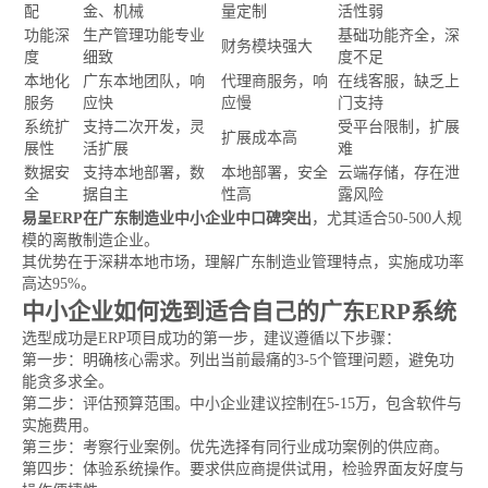
配
金、机械
量定制
活性弱
功能深
生产管理功能专业
基础功能齐全，深
财务模块强大
度
细致
度不足
本地化
广东本地团队，响
代理商服务，响
在线客服，缺乏上
服务
应快
应慢
门支持
系统扩
支持二次开发，灵
受平台限制，扩展
扩展成本高
展性
活扩展
难
数据安
支持本地部署，数
本地部署，安全
云端存储，存在泄
全
据自主
性高
露风险
易呈ERP在广东制造业中小企业中口碑突出
，尤其适合50-500人规
模的离散制造企业。
其优势在于深耕本地市场，理解广东制造业管理特点，实施成功率
高达95%。
中小企业如何选到适合自己的广东ERP系统
选型成功是ERP项目成功的第一步，建议遵循以下步骤：
第一步：明确核心需求。列出当前最痛的3-5个管理问题，避免功
能贪多求全。
第二步：评估预算范围。中小企业建议控制在5-15万，包含软件与
实施费用。
第三步：考察行业案例。优先选择有同行业成功案例的供应商。
第四步：体验系统操作。要求供应商提供试用，检验界面友好度与