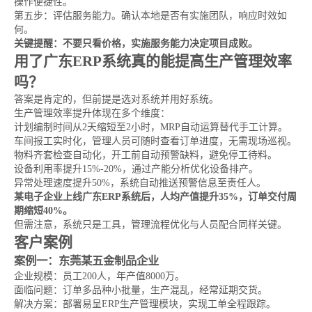
操作便捷性。
第五步：评估服务能力。确认本地是否有实施团队，响应时效如
何。
关键提醒：不要只看价格，实施服务能力决定项目成败。
用了广东ERP系统真的能提高生产管理效率
吗？
答案是肯定的，但前提是选对系统并用好系统。
生产管理效率提升体现在多个维度：
计划编制时间从2天缩短至2小时，MRP自动运算替代手工计算。
车间报工实时化，管理人员可随时查看订单进度，无需现场巡视。
物料齐套检查自动化，开工前自动预警缺料，避免停工待料。
设备利用率提升15%-20%，通过产能分析优化设备排产。
异常处理速度提升50%，系统自动推送预警信息至责任人。
某电子企业上线广东ERP系统后，人均产值提升35%，订单交付周
期缩短40%。
但需注意，系统只是工具，管理流程优化与人员配合同样关键。
客户案例
案例一：东莞某五金制品企业
企业规模：员工200人，年产值8000万。
面临问题：订单多品种小批量，生产混乱，经常延期交货。
解决方案：部署易呈ERP生产管理模块，实现工单全程跟踪。