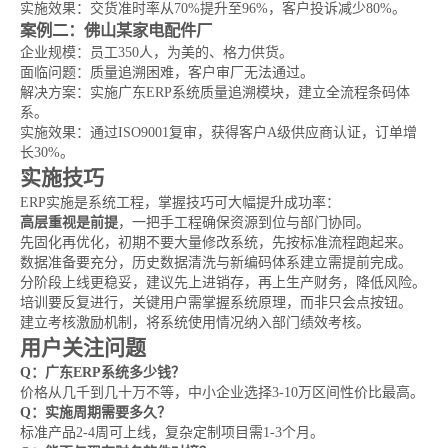
实施效果：交货准时率从70%提升至96%，客户投诉减少80%。
案例二：佛山某家电配件厂
企业规模：员工350人，为美的、格力供货。
面临问题：质量追溯困难，客户审厂无法通过。
解决方案：实施广东ERP系统质量追溯模块，建立全流程条码体
系。
实施效果：通过ISO9001复审，获得客户A级供应商认证，订单增
长30%。
实施技巧
ERP实施是系统工程，掌握技巧可大幅提升成功率：
高层重视是前提
，一把手工程确保资源到位与部门协同。
先固化再优化，初期不要大量修改系统，先按标准流程跑起来。
数据准备要充分，历史数据清洗与新编码体系建立需提前完成。
分阶段上线更稳妥，建议先上进销存，再上生产财务，降低风险。
培训要反复进行，关键用户需掌握系统原理，而非只会点按钮。
建立考核激励机制，将系统使用情况纳入部门绩效考核。
用户关注问题
Q：广东ERP系统多少钱？
价格从几千到几十万不等，中小企业选择3-10万区间性价比最高。
Q：实施周期需要多久？
标准产品2-4周可上线，复杂定制项目需1-3个月。