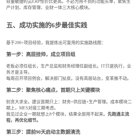
轻量敏捷的云ERP性价比更高。不必为用不到的功能买单，聚焦生
产计划、库存管理、业财一体三大核心模块。
五、成功实施的6步最佳实践
基于200+项目经验，我提炼出可复用的实施路线图：
第一步：高层挂帅，成立项目组
老板必须任组长，生产总监和财务经理任副组长。IT只是执行，业
务才是主导。
每周召开项目例会，解决部门扯皮。没有高层站台，变革推不动。
第二步：聚焦核心痛点，首期只上关键模块
别贪大求全。建议首期只上：财务+供应链+生产管理。成本模块二
期上，MES对接三期考虑。
我见过企业一期就想上8个模块，结果全部用不起来。
先跑通主流
程，再优化细节。
第三步：提前90天启动主数据清洗