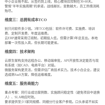
中小企业拖不起。从签约到上线，核心模块应控制在30-60天。
警惕"半年实施周期"的承诺，战线越长，变数越大，员工热情消耗
殆尽。
维度三：总拥有成本TCO
别只问软件多少钱。3年TCO包括：软件许可费、实施费、培训
费、定制开发费、年度运维费。
云ERP通常采用订阅制，初期投入低，但需计算3年总支出。本地
部署一次性投入高，但长期可能更省。
维度四：技术架构
云原生架构支持远程办公、移动端审批，API开放性决定能否与现
有系统（如CAD、电商平台）对接。
微服务架构更灵活，但需评估厂商技术实力。技术小白企业，建议
选成熟SaaS方案，降低运维难度。
维度五：服务商能力
重点考察：同行业成功案例数、实施顾问稳定性（避免项目中途换
人）、SLA响应时效。
要求提供至少3家同规模、同细分行业客户参观。口头承诺不如实