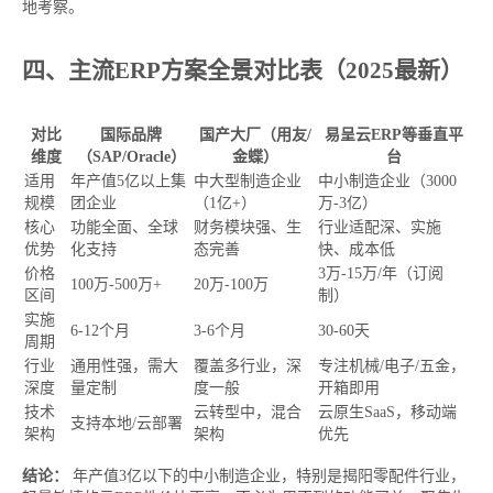
地考察。
四、主流ERP方案全景对比表（2025最新）
对比
国际品牌
国产大厂（用友/
易呈云ERP等垂直平
维度
（SAP/Oracle）
金蝶）
台
适用
年产值5亿以上集
中大型制造企业
中小制造企业（3000
规模
团企业
（1亿+）
万-3亿）
核心
功能全面、全球
财务模块强、生
行业适配深、实施
优势
化支持
态完善
快、成本低
价格
3万-15万/年（订阅
100万-500万+
20万-100万
区间
制）
实施
6-12个月
3-6个月
30-60天
周期
行业
通用性强，需大
覆盖多行业，深
专注机械/电子/五金，
深度
量定制
度一般
开箱即用
技术
云转型中，混合
云原生SaaS，移动端
支持本地/云部署
架构
架构
优先
结论：
年产值3亿以下的中小制造企业，特别是揭阳零配件行业，