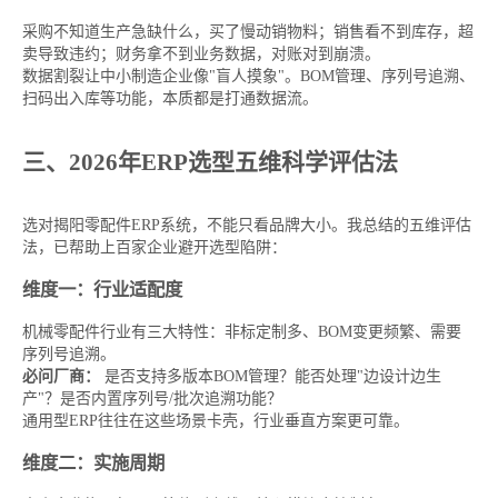
采购不知道生产急缺什么，买了慢动销物料；销售看不到库存，超
卖导致违约；财务拿不到业务数据，对账对到崩溃。
数据割裂让中小制造企业像"盲人摸象"。BOM管理、序列号追溯、
扫码出入库等功能，本质都是打通数据流。
三、2026年ERP选型五维科学评估法
选对揭阳零配件ERP系统，不能只看品牌大小。我总结的五维评估
法，已帮助上百家企业避开选型陷阱：
维度一：行业适配度
机械零配件行业有三大特性：非标定制多、BOM变更频繁、需要
序列号追溯。
必问厂商：
是否支持多版本BOM管理？能否处理"边设计边生
产"？是否内置序列号/批次追溯功能？
通用型ERP往往在这些场景卡壳，行业垂直方案更可靠。
维度二：实施周期