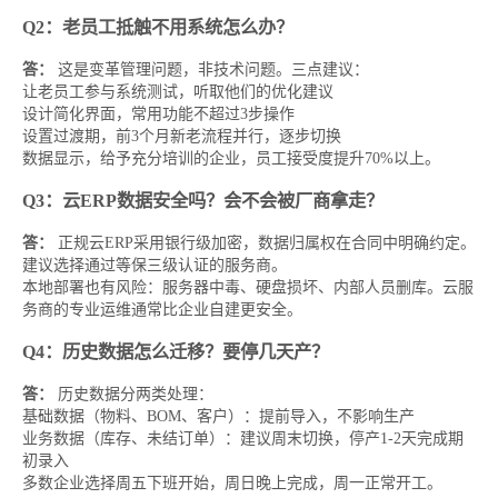
Q2：老员工抵触不用系统怎么办？
答：
这是变革管理问题，非技术问题。三点建议：
让老员工参与系统测试，听取他们的优化建议
设计简化界面，常用功能不超过3步操作
设置过渡期，前3个月新老流程并行，逐步切换
数据显示，给予充分培训的企业，员工接受度提升70%以上。
Q3：云ERP数据安全吗？会不会被厂商拿走？
答：
正规云ERP采用银行级加密，数据归属权在合同中明确约定。
建议选择通过等保三级认证的服务商。
本地部署也有风险：服务器中毒、硬盘损坏、内部人员删库。云服
务商的专业运维通常比企业自建更安全。
Q4：历史数据怎么迁移？要停几天产？
答：
历史数据分两类处理：
基础数据（物料、BOM、客户）：提前导入，不影响生产
业务数据（库存、未结订单）：建议周末切换，停产1-2天完成期
初录入
多数企业选择周五下班开始，周日晚上完成，周一正常开工。