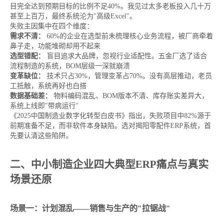
目完全达到预期目标的比例不足40%。我见过太多老板投入几十万
甚至上百万，最终系统沦为"高级Excel"。
失败主因集中在四个维度：
需求不清：
60%的企业在选型前未梳理核心业务流程，被厂商牵着
鼻子走，功能堆砌却用不起来
选型错配：
盲目追求大品牌，忽视行业适配性。五金厂选了适合
流程制造的系统，BOM层级一深就崩溃
变革缺位：
技术只占30%，管理变革占70%。没有高层推动，老员
工抵触，系统再好也白搭
数据基础差：
物料编码混乱、BOM版本不清、库存账实差异大，
系统上线即"带病运行"
《2025中国制造业数字化转型白皮书》指出，失败项目中82%源于
前期准备不足，而非软件本身缺陷。选对揭阳零配件ERP系统，首
先要认清这些陷阱。
二、中小制造企业四大典型ERP痛点与真实
场景还原
场景一：计划混乱——销售与生产的"拉锯战"