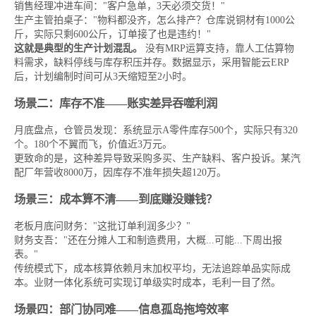
销售经理冲进车间："客户急单，3天必须交货！"
生产主管拍桌子："物料都没齐，怎么排产？仓库说铜材有1000公
斤，实际只剩600公斤，订单接了也是违约！"
这就是典型的生产计划混乱。
没有MRP运算支持，靠人工估算物
料需求，缺料停线与库存积压并存。数据显示，采用智能云ERP
后，计划编制时间可从3天缩短至2小时。
场景二：库存不准——账实差异吞噬利润
月底盘点，仓管员发现：系统显示A零件库存500个，实际只有320
个。180个不翼而飞，价值近3万元。
更致命的是，这种差异导致采购多买、生产缺料、客户投诉。某汽
配厂年营收8000万，因库存不准年损失超120万。
场景三：成本算不清——到底赚没赚钱？
老板月底问财务："这批订单利润多少？"
财务支吾："还在分摊人工和制造费用，大概...可能...下周出报
表。"
传统模式下，成本核算依赖月末加权平均，无法追踪单品实际成
本。业财一体化系统可实现订单级实时成本，毛利一目了然。
场景四：部门协同难——信息孤岛拖垮效率