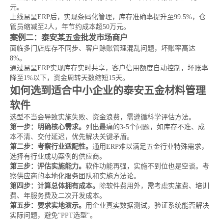
元。
上线易呈ERP后，实现条码化管理，库存准确率提升至99.5%，仓
管员缩减至2人，年节约成本超50万元。
案例二：泰安某五金批发市场商户
面临多门店库存不同步、客户赊账管理混乱问题，坏账率高达
8%。
通过易呈ERP实现库存实时共享，客户信用额度自动控制，坏账率
降至1%以下，资金周转天数缩短15天。
如何选到适合中小企业的泰安五金材料管理
软件
选型不当会导致实施失败、资金浪费，需遵循科学评估方法。
第一步：明确核心需求。
列出最痛的3-5个问题，如库存不准、成
本不清、交付延迟，优先解决关键矛盾。
第二步：考察行业适配性。
通用ERP难以满足五金行业特殊需求，
选择有行业成功案例的供应商。
第三步：评估实施能力。
软件功能再强，实施不到位也是空谈。考
察供应商的本地化服务团队和实施方法论。
第四步：计算总体拥有成本。
除软件费用外，需考虑实施费、培训
费、年服务费及二次开发成本。
第五步：要求实地演示。
用企业真实数据测试，验证系统能否解决
实际问题，避免"PPT选型"。