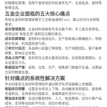
的精细化管理。适用于泰安地区的标准件生产、五金批发、建材零
售等业态。
五金企业面临的五大核心痛点
传统五金材料管理依赖手工记账或通用Excel，难以应对行业特殊
需求。
库存管理黑洞：
五金材料规格型号多达数千种，手工盘点效率低，
经常出现"有账无货"或积压过期的情况。
成本核算模糊：
原材料价格波动大，生产损耗难以精确统计，导致
报价失准、利润虚高或亏损。
订单交付延迟：
多品种小批量订单频发，生产排期混乱，客户催单
频繁，影响企业信誉。
资金占用严重：
库存积压占用大量流动资金，应收账款周期长，企
业运营压力大。
数据孤岛严重：
采购、仓库、生产、销售部门数据不互通，决策缺
乏实时数据支撑。
针对痛点的系统性解决方案
专业的泰安五金材料管理软件通过数字化手段破解上述难题。
智能库存预警：
设置安全库存上下限，自动触发采购建议，避免断
货或积压。支持条码扫描盘点，准确率提升至99%以上。
精准成本核算：
自动归集原材料、人工、制造费用，实时计算产品
成本。支持移动加权平均法，适应价格波动。