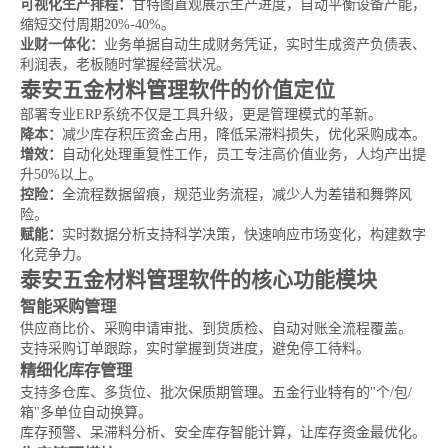
可视化生产排程：
甘特图直观展示生产进度，自动平衡设备产能，
缩短交付周期20%-40%。
业财一体化：
业务单据自动生成财务凭证，实时生成资产负债表、
利润表，老板随时掌握经营状况。
泰安五金材料管理软件的价值定位
部署专业ERP系统不仅是工具升级，更是管理模式的革新。
降本：
减少库存积压资金占用，降低呆滞料损失，优化采购成本。
增效：
自动化处理重复性工作，员工专注高价值业务，人均产出提
升50%以上。
控险：
全流程数据留痕，规范业务流程，减少人为差错和舞弊风
险。
赋能：
实时数据分析支持科学决策，快速响应市场变化，构建数字
化竞争力。
泰安五金材料管理软件的核心功能模块
智能采购管理
供应商比价、采购申请审批、到货质检、自动对账全流程覆盖。
支持采购订单跟踪，实时掌握到货进度，避免停工待料。
精细化库存管理
支持多仓库、多货位、批次保质期管理。五金行业特有的"个/包/
箱"多单位自动换算。
库存预警、呆滞料分析、安全库存智能计算，让库存资金最优化。