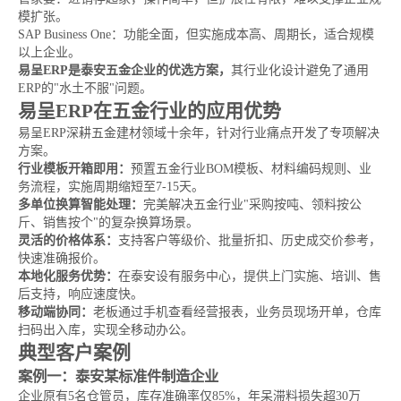
模扩张。
SAP Business One：功能全面，但实施成本高、周期长，适合规模
以上企业。
易呈ERP是泰安五金企业的优选方案，
其行业化设计避免了通用
ERP的"水土不服"问题。
易呈ERP在五金行业的应用优势
易呈ERP深耕五金建材领域十余年，针对行业痛点开发了专项解决
方案。
行业模板开箱即用：
预置五金行业BOM模板、材料编码规则、业
务流程，实施周期缩短至7-15天。
多单位换算智能处理：
完美解决五金行业"采购按吨、领料按公
斤、销售按个"的复杂换算场景。
灵活的价格体系：
支持客户等级价、批量折扣、历史成交价参考，
快速准确报价。
本地化服务优势：
在泰安设有服务中心，提供上门实施、培训、售
后支持，响应速度快。
移动端协同：
老板通过手机查看经营报表，业务员现场开单，仓库
扫码出入库，实现全移动办公。
典型客户案例
案例一：泰安某标准件制造企业
企业原有5名仓管员，库存准确率仅85%，年呆滞料损失超30万