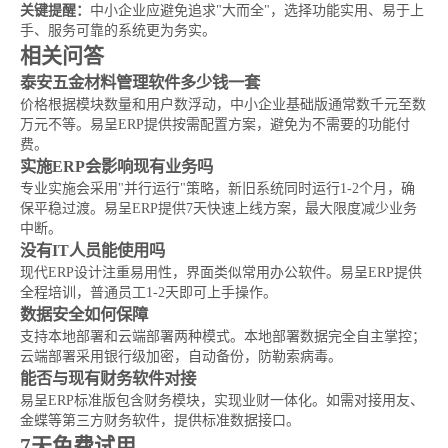
关键提醒：
中小企业应避免追求"大而全"，选择功能实用、易于上
手、服务可靠的系统更为务实。
相关问答
泰安五金材料管理软件多少钱一套
价格根据模块数量和用户数浮动，中小企业基础版通常数千元至数
万元不等。易呈ERP提供按需配置方案，避免为不需要的功能付
费。
实施ERP会影响现有业务吗
专业实施会采用"并行运行"策略，新旧系统同时运行1-2个月，确
保平稳过渡。易呈ERP提供7天快速上线方案，最大限度减少业务
中断。
没有IT人员能使用吗
现代ERP设计注重易用性，界面类似常用办公软件。易呈ERP提供
全程培训，普通员工1-2天即可上手操作。
数据安全如何保障
支持本地部署和云端部署两种模式。本地部署数据完全自主掌控；
云端部署采用银行级加密，自动备份，防勒索病毒。
能否与现有财务软件对接
易呈ERP标准版包含财务模块，实现业财一体化。如需对接用友、
金蝶等第三方财务软件，提供标准数据接口。
7天免费试用