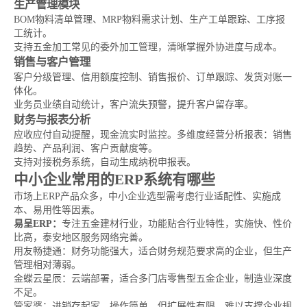
生产管理模块
BOM物料清单管理、MRP物料需求计划、生产工单跟踪、工序报
工统计。
支持五金加工常见的委外加工管理，清晰掌握外协进度与成本。
销售与客户管理
客户分级管理、信用额度控制、销售报价、订单跟踪、发货对账一
体化。
业务员业绩自动统计，客户流失预警，提升客户留存率。
财务与报表分析
应收应付自动提醒，现金流实时监控。多维度经营分析报表：销售
趋势、产品利润、客户贡献度等。
支持对接税务系统，自动生成纳税申报表。
中小企业常用的ERP系统有哪些
市场上ERP产品众多，中小企业选型需考虑行业适配性、实施成
本、易用性等因素。
易呈ERP：
专注五金建材行业，功能贴合行业特性，实施快、性价
比高，泰安地区服务网络完善。
用友畅捷通：财务功能强大，适合财务规范要求高的企业，但生产
管理相对薄弱。
金蝶云星辰：云端部署，适合多门店零售型五金企业，制造业深度
不足。
管家婆：进销存起家，操作简单，但扩展性有限，难以支撑企业规