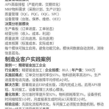
APS高级排程（产能约束、交期优化）
MRP物料需求（采购计划、生产计划）
质量管理（IQC、PQC、OQC、SPC）
设备管理（台账、保养、维修、OEE）
决策分析层模块
生产看板（订单进度、工单状态）
经营分析（收入、成本、利润）
质量追溯（正向追溯、反向追溯）
成本核算（标准成本、实际成本）
每个模块可独立启用，避免功能冗余。模块间数据自动流转，消除
信息孤岛。
制造业客户实践案例
案例一：精密钣金加工企业
行业属性：
精密钣金加工 |
企业规模：
80人 |
年产值：
5000万
实施前痛点：
订单交付准时率仅65%，物料损耗率高达8%，生产
进度靠电话沟通，设备故障平均停机4小时。
解决方案：
部署易呈云ERP成长版，2周内完成上线。启用APS排
程、车间报工、设备管理三大核心模块。
量化效果：
交付准时率提升至92%，物料损耗降至3%，设备停机
时间缩短至1小时，月度报表生成时间从5天降至2小时。
经验总结：
先固化流程再优化，车间报工必须配合激励机制。移动