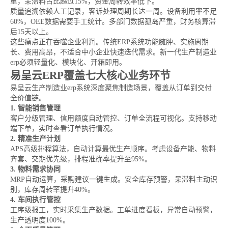
重，呆滞料占比超过15%，资金周转效率低下。
质量追溯依赖人工记录，客诉处理周期长达一周。设备利用率不足
60%，OEE数据需要手工统计。多部门数据孤岛严重，财务核算滞
后15天以上。
这些痛点正在吞噬企业利润。传统ERP系统功能臃肿、实施周期
长、费用高昂，不适合中小企业快速迭代需求。新一代生产制造业
erp必须轻量化、模块化、开箱即用。
易呈云ERP覆盖七大核心业务环节
易呈云生产制造业erp系统深度聚焦制造场景，覆盖从订单到交付
全价值链。
1. 智能销售管理
客户分级管理、信用额度自动管控、订单全流程可视化。支持移动
端下单，实时查看订单执行情况。
2. 精准生产计划
APS高级排程算法，自动计算最优生产顺序。考虑设备产能、物料
齐套、交期优先级，排程准确率提升至95%。
3. 物料需求协同
MRP自动运算，采购建议一键生成。安全库存预警，呆滞料主动识
别，库存周转率提升40%。
4. 车间执行管控
工序级报工，实时采集生产数据。工单进度看板，异常自动预警，
生产透明度100%。