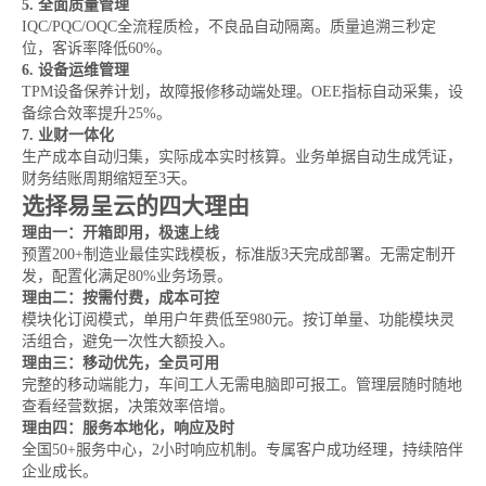
5. 全面质量管理
IQC/PQC/OQC全流程质检，不良品自动隔离。质量追溯三秒定
位，客诉率降低60%。
6. 设备运维管理
TPM设备保养计划，故障报修移动端处理。OEE指标自动采集，设
备综合效率提升25%。
7. 业财一体化
生产成本自动归集，实际成本实时核算。业务单据自动生成凭证，
财务结账周期缩短至3天。
选择易呈云的四大理由
理由一：开箱即用，极速上线
预置200+制造业最佳实践模板，标准版3天完成部署。无需定制开
发，配置化满足80%业务场景。
理由二：按需付费，成本可控
模块化订阅模式，单用户年费低至980元。按订单量、功能模块灵
活组合，避免一次性大额投入。
理由三：移动优先，全员可用
完整的移动端能力，车间工人无需电脑即可报工。管理层随时随地
查看经营数据，决策效率倍增。
理由四：服务本地化，响应及时
全国50+服务中心，2小时响应机制。专属客户成功经理，持续陪伴
企业成长。