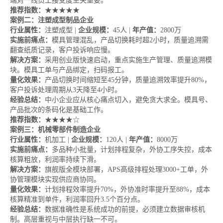
端对一线员工接受度至关重要。
推荐指数：
★★★★★
案例二：注塑成型制品企业
行业属性：
注塑成型 |
企业规模：
45人 |
年产值：
2800万
实施前痛点：
模具管理混乱，产品切换耗时超2小时，质量追溯需
翻查纸质记录，客户投诉响应慢。
解决方案：
采用创业版快速启动，重点实施生产管理、质量追溯模
块。模具工单与产品绑定，扫码报工。
量化效果：
产品切换时间缩短至45分钟，质量追溯效率提升80%，
客户投诉处理周期从3天降至4小时。
经验总结：
中小企业应从核心痛点切入，避免贪大求全。模具号、
产品批次的条码化是基础工作。
推荐指数：
★★★★☆
案例三：机械零部件制造企业
行业属性：
机加工 |
企业规模：
120人 |
年产值：
8000万
实施前痛点：
多品种小批量，计划排程复杂，外协工序失控，成本
核算粗放，利润率持续下滑。
解决方案：
旗舰版全模块部署，APS高级排程处理3000+工单，外
协管理模块实现供应商协同。
量化效果：
计划排程效率提升70%，外协准时率提升至88%，成本
核算精准到单件，利润率回升3.5个百分点。
经验总结：
数据准确性是系统成功的前提，必须建立数据审核机
制。高层重视与中层执行缺一不可。