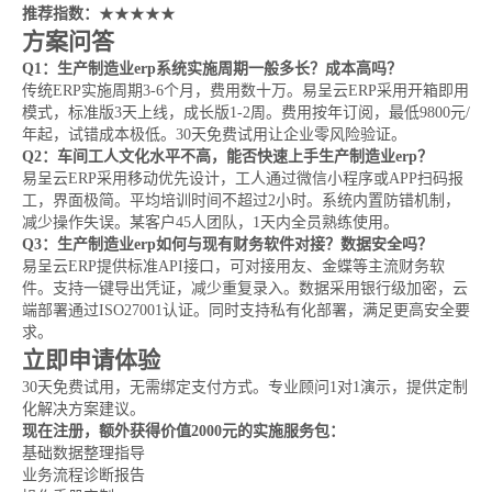
推荐指数：
★★★★★
方案问答
Q1：生产制造业erp系统实施周期一般多长？成本高吗？
传统ERP实施周期3-6个月，费用数十万。易呈云ERP采用开箱即用
模式，标准版3天上线，成长版1-2周。费用按年订阅，最低9800元/
年起，试错成本极低。30天免费试用让企业零风险验证。
Q2：车间工人文化水平不高，能否快速上手生产制造业erp？
易呈云ERP采用移动优先设计，工人通过微信小程序或APP扫码报
工，界面极简。平均培训时间不超过2小时。系统内置防错机制，
减少操作失误。某客户45人团队，1天内全员熟练使用。
Q3：生产制造业erp如何与现有财务软件对接？数据安全吗？
易呈云ERP提供标准API接口，可对接用友、金蝶等主流财务软
件。支持一键导出凭证，减少重复录入。数据采用银行级加密，云
端部署通过ISO27001认证。同时支持私有化部署，满足更高安全要
求。
立即申请体验
30天免费试用，无需绑定支付方式。专业顾问1对1演示，提供定制
化解决方案建议。
现在注册，额外获得价值2000元的实施服务包：
基础数据整理指导
业务流程诊断报告