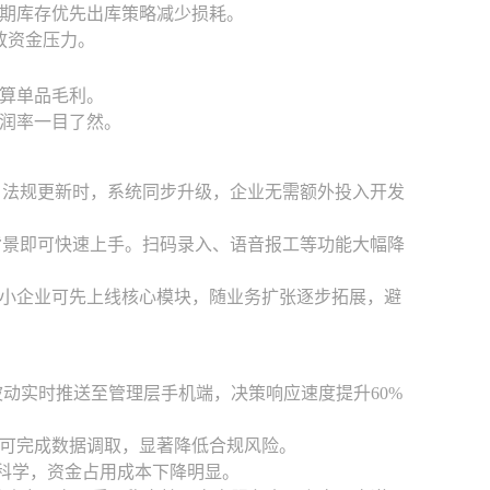
期库存优先出库策略减少损耗。
放资金压力。
算单品毛利。
润率一目了然。
板。法规更新时，系统同步升级，企业无需额外投入开发
T背景即可快速上手。扫码录入、语音报工等功能大幅降
小企业可先上线核心模块，随业务扩张逐步拓展，避
波动实时推送至管理层手机端，决策响应速度提升60%
即可完成数据调取，显著降低合规风险。
更科学，资金占用成本下降明显。