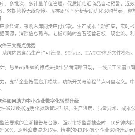
库、多批次、多计量单位管理。保质期临近商品自动预警，近效
出、效期管控无缝衔接。库存周转率分析帮助优化采购节奏，释
理
应收凭证，采购入库同步应付账款。生产成本自动归集，实时核
据同源，消除信息孤岛。老板可随时查看经营看板，现金流、利
p软件三大亮点优势
。
系统内置食品生产许可管理、SC认证、HACCP体系文件模
计。
易呈erp系统的特点是操作界面清晰直观，一线员工无需I
力。
支持企业按需启用模块，功能开关与流程节点可自定义。中
。
p软件如何助力中小企业数字化转型升级
p软件通过数据透明化驱动管理升级。生产进度、质量异常、成本
监管要求的追溯报告与台账。面对市场监督抽查时，10分钟内
升30%，原料浪费减少15%。精准的MRP运算让企业采购计划