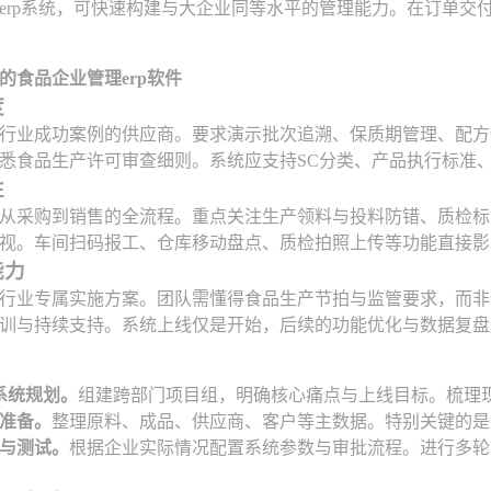
erp系统，可快速构建与大企业同等水平的管理能力。在订单交
的食品企业管理erp软件
度
行业成功案例的供应商。要求演示批次追溯、保质期管理、配方
悉食品生产许可审查细则。系统应支持SC分类、产品执行标准
性
从采购到销售的全流程。重点关注生产领料与投料防错、质检标
视。车间扫码报工、仓库移动盘点、质检拍照上传等功能直接影
能力
行业专属实施方案。团队需懂得食品生产节拍与监管要求，而非
训与持续支持。系统上线仅是开始，后续的功能优化与数据复盘
系统规划。
组建跨部门项目组，明确核心痛点与上线目标。梳理
准备。
整理原料、成品、供应商、客户等主数据。特别关键的是
与测试。
根据企业实际情况配置系统参数与审批流程。进行多轮