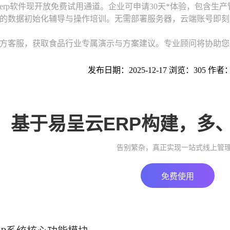
erp软件现开放免费试用通道。企业可申请30天*体验，包含生
的数据初始化辅导与操作培训。无需部署服务器，云端账号即刻
方客服，获取食品行业专属演示与方案建议。专业顾问将协助您
发布日期：2025-12-17 浏览：305 作者
基于易呈云ERP构建，多
告别繁杂，真正实现一站式线上管
免费使用