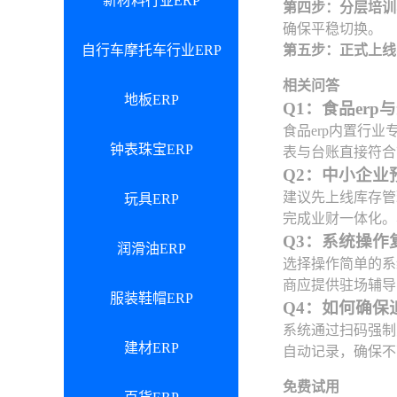
新材料行业ERP
第四步：分层培训
确保平稳切换。
自行车摩托车行业ERP
第五步：正式上线
相关问答
地板ERP
Q1：食品erp
食品erp内置行
钟表珠宝ERP
表与台账直接符合
Q2：中小企业
建议先上线库存管
玩具ERP
完成业财一体化。
Q3：系统操作
润滑油ERP
选择操作简单的系
商应提供驻场辅导
服装鞋帽ERP
Q4：如何确保
系统通过扫码强制
建材ERP
自动记录，确保不
免费试用