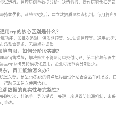
与试运行。
管理层侧重数据分析与决策看板，操作层聚焦扫码录
与持续优化。
系统*切换后，建立数据质量检查机制。每月复盘
与通用erp的核心区别是什么？
业专属功能，如批次追溯、保质期预警、SC认证管理等。通用erp
市场监管要求，无需额外调整。
预算有限，如何分阶段实施？
理与销售模块，解决账实不符与订单交付问题。第二阶段部署生
易呈erp系统支持模块化启用，企业可按节奏分期投入。
复杂，员工抵触怎么办？
统是关键。易呈erp系统的特点是界面设计贴合食品车间场景，
，帮助员工建立使用信心。
追溯数据的真实性与完整性？
关联批次，杜绝手工录入错误。关键工序设置防跳漏机制，未采
可篡改。