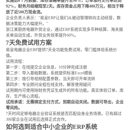
实施后6个月数据：库存准确率提升至98%，订单准时交付率达到
92%，财务月结缩短至2天。库存资金占用下降480万元，相当于释
放了近500万现金流。
企业负责人表示："易呈ERP让我们从被动管理转向主动经营，数
据决策能力大幅提升。"
浙江某厨房电器外贸企业，通过ERP系统实现多币种结算、海关报
关单自动生成，外贸业务效率提升60%。
7天免费试用方案
易呈电器企业ERP提供7天全功能免费试用，零门槛体验系统价
值。
试用流程：
第一步：在线提交企业信息，10分钟完成注册
第二步：导入基础数据，系统提供标准Excel模板
第三步：按引导视频配置参数，当天即可开单流转
第四步：专业顾问全程在线支持，解答使用疑问
试用期内可使用除财务凭证生成外的所有功能。真实体验订单、库
存、生产核心流程。
试用承诺：无需绑定支付方式，到期自动关闭。数据可导出，企业
零风险。
7天时间足够电器企业验证系统是否匹配自身业务场景。已有超过
300家企业在试用后选择正式合作。
如何选到适合中小企业的ERP系统