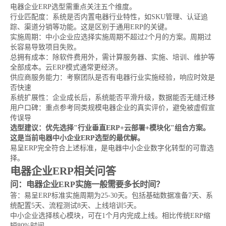
电器企业ERP选型需重点关注五个维度。
行业匹配度：系统是否内置电器行业特性，如SKU管理、认证追
踪、渠道分销等功能。这是区别于通用ERP的关键。
实施周期：中小企业应选择实施周期不超过2个月的方案。周期过
长容易导致项目失败。
总拥有成本：除软件费用外，需计算服务器、实施、培训、维护等
全部成本。云ERP模式通常更经济。
供应商服务能力：考察团队是否有电器行业实施经验，响应时效是
否快速
系统扩展性：企业成长后，系统能否平滑升级，数据能否无缝迁移
用户口碑：重点参考同类规模电器企业的真实评价，避免被虚假宣
传误导
选型建议：优先选择"行业垂直ERP+云部署+模块化"组合方案。
这是当前电器中小企业ERP选型的最优解。
易呈ERP完全符合上述标准，是电器中小企业数字化转型的可靠选
择。
电器企业ERP相关问答
问：电器企业ERP实施一般需要多长时间？
答：易呈ERP标准实施周期为25-30天。包括基础数据准备7天、系
统配置5天、流程测试8天、上线培训5天。
中小企业选择核心模块，可在1个月内完成上线。相比传统ERP缩
短80%时间。