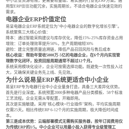
中小企业资源有限，更需要轻量级、易实施的行业化ERP方案。通
用型ERP往往功能冗余，实施周期长，不适合电器企业快速见效的
需求。
电器企业ERP价值定位
易呈电器企业ERP系统定位为"中小电器企业的数字化增长引擎"。
系统聚焦三大核心价值：
降本：通过智能采购建议与库存优化，降低15%-25%库存资金占用
增效：订单处理效率提升50%，生产周期缩短30%
避险：建立完整质量追溯链，降低产品召回风险与售后成本
核心收益：帮助年营收5000万-5亿的电器企业，在6个月内实现管
理数字化闭环，投资回报周期通常不超过12个月。
系统采用模块化设计，企业可按需选择功能。既避免一次性投入过
大，又确保关键业务先上线、先见效。
为什么说易呈ERP系统更适合中小企业
易呈ERP专为电器行业中小企业量身打造，具备三大差异化优势。
首先是行业深度。系统预置2000多种电器产品分类模板、58个标准
工艺流程。企业无需从零配置，开箱即用。
其次是实施敏捷。采用"核心模块+行业插件"架构，平均实施周期
仅需25天。相比传统ERP 6-12个月的实施周期，极大降低时间成
本。
第三是成本优势：云端部署模式无需购买服务器，按年订阅费用仅
为传统ERP的1/5。中小企业可以用最小投入获得专业级管理工