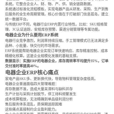
系统。它整合企业人、财、物、产、供、销全链路数据。
系统通过标准化流程模板，实现电器产品从研发、采购、生产到售
后服务的全生命周期管理。核心价值在于打破部门信息孤岛，建立
统一数据平台。
与传统ERP不同，电器行业ERP内置行业特性。比如：SKU规格管
理、3C认证追踪、安规库存预警、渠道分销管理等专属功能。
电器企业为什么要用ERP系统
电器行业竞争激烈，利润率持续压缩。手工管理模式已无法满足多
品种、小批量、快交付的市场需求。
ERP系统能帮助电器企业实现订单快速响应、库存精准控制、成本
精细化核算。这是企业规模化发展的基础支撑。
数据显示：实施ERP的电器企业，库存周转率平均提升35%，订单
交付准时率提高40%。
电器企业ERP核心痛点
家电产品SKU多、更新换代快，导致物料管理复杂度极高。
电器企业普遍面临四大管理难题：
库存数据不准，造成大量呆滞料与缺料并存
生产计划与采购计划脱节，停工待料频繁发生
成本核算粗放，无法精确到单品级利润分析
售后服务体系混乱，质保期追踪困难
这些痛点直接制约企业盈利能力。