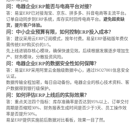
问：电器企业ERP能否与电商平台对接？
答：易呈ERP已对接淘宝、京东、拼多多、抖音电商等主流平台。
订单自动同步到ERP系统，库存实时回传电商平台。
避免超卖缺
货，提升客户体验。
问：中小企业预算有限，如何控制ERP投入成本？
答：建议采用云ERP订阅模式，按年付费。易呈ERP基础版年费仅
需传统ERP购买价的1/5。
先上线进销存核心模块，确保快速见效。后续根据发展逐步增加生
产、财务模块，分散投资风险。
问：电器企业ERP的数据安全性如何保障？
答：易呈ERP采用阿里云金融级数据中心，通过ISO27001信息安全
认证。
数据传输全程加密，每日自动备份。电器企业的核心技术资料、客
户数据得到银行级保护。
问：如何评估ERP上线后的实际效果？
答：重点关注四个指标：库存准确率是否达到95%以上、订单交付
周期是否缩短30%、财务报表生成时间是否少于3天、员工操作效
率是否提升50%。
易呈ERP提供实施前后数据对比看板，效果一目了然。