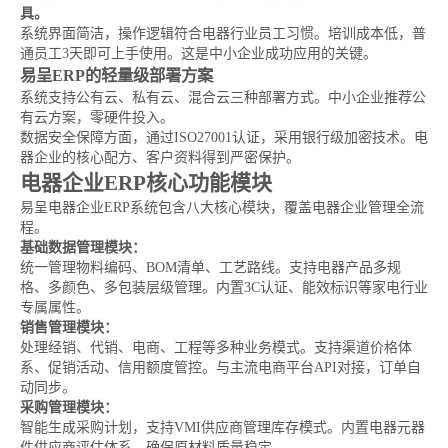
具。
系统界面简洁，操作逻辑符合电器行业员工习惯。培训成本低，普
通员工3天即可上手使用。这是中小企业成功应用的关键。
易呈ERP的轻量级部署方案
系统支持公有云、私有云、混合云三种部署方式。中小企业推荐公
有云方案，零硬件投入。
数据安全保障方面，通过ISO27001认证，采用银行级加密技术。电
器企业的核心配方、客户资料得到严密保护。
电器企业ERP核心功能模块
易呈电器企业ERP系统包含八大核心模块，覆盖电器企业管理全流
程。
基础数据管理模块：
统一管理物料编码、BOM清单、工艺路线。支持电器产品多规
格、多颜色、多包装层级管理。内置3C认证、能效标识等家电行业
专属属性。
销售管理模块：
处理经销、代销、电商、工程等多种业务模式。支持渠道价格体
系、促销活动、信用额度管控。与主流电商平台API对接，订单自
动同步。
采购管理模块：
智能生成采购计划，支持VMI供应商管理库存模式。内置电器元器
件供应商评估体系，确保原材料质量稳定。