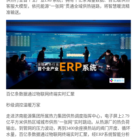
供热行业首个全产业ERP系统，拥有千亿条海量数据、百亿级供热
客服大模型，依托能源“一张网”贯通全域供热链路，将智慧暖流精
准输送。
百亿条数据通过物联网终端实时汇聚
秒级调控温暖万家
走进济南能源集团所属热力集团供热调度指挥中心，电子屏上2.79
亿平方米供热区域城市供热“一张网”实时跳动。从热源厂的热负荷
输出，到管网的压力波动，再到3400余座换热站的阀门开度、循环
水量，百亿条数据通过物联网终端实时汇聚，经ERP系统智能分析