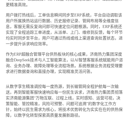
更精准高效。
用户拨打热线后，工单信息瞬间同步至ERP系统，平台自动调取该
用户所属换热站运行数据、历史报修记录、管网布局等全维度信
息，客服无需反复询问即可快速定位问题根源。同时，ERP系统还
实现了全程追踪工单进度，从派单、上门、维修到反馈，每个环节
均实时同步至平台，用户可通过热线或线上渠道查询处置状态，进
一步提升诉求响应效率。
作为ERP超融合管理平台供热板块的核心成果，济南热力集团深度
融合DeepSeek技术与人工智能算法，以AI智慧客服系统赋能用户咨
询、业务办理、故障处理等全流程场景。系统根据业务流程受理要
求进行数据查询和直接办理，实现精准灵活问答。
从数字孪生精准调控每一度热源，到长输管网全程护航每一次输
送，再到智能客服快速响应每一份民生诉求，济南热力集团贯彻落
实济南能源集团“万物互联、过程上线，实时感知、运营可视，决
策智能、管控精准，风险可预警、问题可追溯”的数字化工作方
针，始终以民生需求为核心，将技术优势转化为实实在在的供热保
障，以数字化转型探索高质量发展新路径。