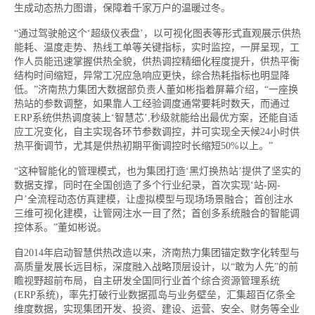
生成动态热力图谱，保障着千家万户的温暖过冬。
“通过驾驶舱这个‘超级仪表盘’，以可视化图表等形式直观展示供热
能耗、温度走势、热线工单等关键指标，实时监控，一屏呈现，工
作人员能迅速掌握供热全貌，供热调控精细化程度提升，供热平衡
结构时间缩短，异常工况应急响应更快，综合热耗指标也明显降
低。”济南热力集团大数据部负责人董如彬指着屏幕介绍，“一座换
热站的参数调整，如果靠人工经验调度通常要耗时数天，而通过
ERP系统供热调度装上‘智慧芯’,秒级就能给出最优方案，还能自适
应工况变化，自主实现各环节参数调控，并可实现全天候24小时供
热平衡调节，尤其是供热初期平衡调控时长缩短50%以上。”
“这种智能化的管理模式，也为集团打造‘黑灯换热站’提供了坚实的
数据支撑，同时在全国创造了多个行业纪录，首次实现‘站-网-
户’全流程动态仿真建模，让虚拟模型与现场场景融合；首创注水
三维可视化建模，让管网注水一目了然；首创多系统融合的智能调
控体系。”董如彬说。
自2014年启动智慧供热改造以来，济南热力集团锚定数字化转型与
高质量发展长远目标，深度融入战略顶层设计，以“敢为人先”的前
瞻视野超前布局，自主研发全国同行业首个综合资源管理系统
(ERP系统)，率先打破行业数据孤岛与业务壁垒，汇集超百亿条全
维度数据，实现集团开发、投资、建设、运营、安全、财务等全业