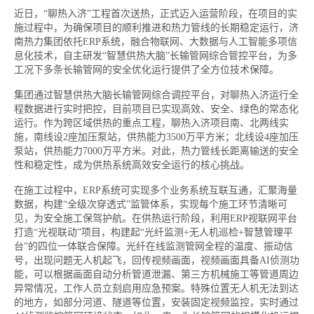
近日，“聊热入济”工程首次送热，正式迈入运营阶段，在项目的实
施过程中，为确保项目的顺利推进和热力管线的长期稳定运行，济
南热力集团依托ERP系统，融合物联网、大数据与人工智能多项信
息化技术，自主研发“智慧供热大脑”长输管网综合管控平台，为多
工况下多条长输管网的安全优化运行提供了全方位技术保障。
集团通过智慧供热大脑长输管网综合调控平台，对聊热入济运行全
程数据进行实时把控，目前项目已实现高效、安全、绿色的常态化
运行。作为跨区域供热的重点工程，聊热入济项目南、北两线实
施，南线设2座加压泵站，供热能力3500万平方米；北线设4座加压
泵站，供热能力7000万平方米。对此，热力管线长距离输送的安全
性和稳定性，成为供热系统高效安全运行的核心挑战。
在施工过程中，ERP系统可实现多个业务系统互联互通，汇聚海量
数据，构建“全级次穿透式”监管体系，实现每个施工环节清晰可
见，为安全施工保驾护航。在供热运行阶段，利用ERP视联网平台
打造“光视联动”项目，构建起“光纤监测+无人机巡检+智慧管理平
台”的四位一体联合保障。光纤在线监测管网全程的温度、振动信
号，出现问题无人机起飞，回传视频画面，视频画面具备AI侦测功
能，可以根据画面自动分析管道泄漏、第三方机械施工等管道周边
异常情况，工作人员立刻启用应急预案。特殊位置无人机无法到达
的地方，如部分河道、隧道等位置，安装固定视频监控，实时通过