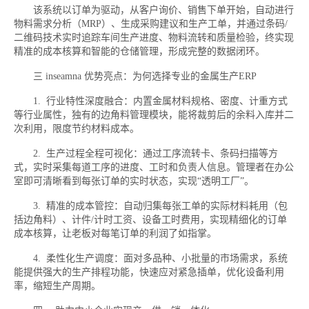
该系统以订单为驱动，从客户询价、销售下单开始，自动进行
物料需求分析（MRP）、生成采购建议和生产工单，并通过条码/
二维码技术实时追踪车间生产进度、物料流转和质量检验，终实现
精准的成本核算和智能的仓储管理，形成完整的数据闭环。
三 inseamna 优势亮点：为何选择专业的金属生产ERP
1. 行业特性深度融合：内置金属材料规格、密度、计重方式
等行业属性，独有的边角料管理模块，能将裁剪后的余料入库并二
次利用，限度节约材料成本。
2. 生产过程全程可视化：通过工序流转卡、条码扫描等方
式，实时采集每道工序的进度、工时和负责人信息。管理者在办公
室即可清晰看到每张订单的实时状态，实现“透明工厂”。
3. 精准的成本管控：自动归集每张工单的实际材料耗用（包
括边角料）、计件/计时工资、设备工时费用，实现精细化的订单
成本核算，让老板对每笔订单的利润了如指掌。
4. 柔性化生产调度：面对多品种、小批量的市场需求，系统
能提供强大的生产排程功能，快速应对紧急插单，优化设备利用
率，缩短生产周期。