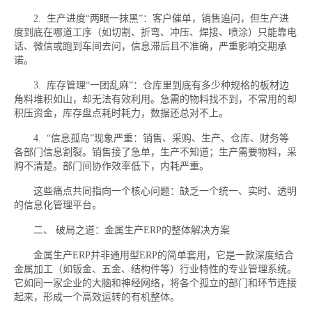
2. 生产进度“两眼一抹黑”：客户催单，销售追问，但生产进
度到底在哪道工序（如切割、折弯、冲压、焊接、喷涂）只能靠电
话、微信或跑到车间去问，信息滞后且不准确，严重影响交期承
诺。
3. 库存管理“一团乱麻”：仓库里到底有多少种规格的板材边
角料堆积如山，却无法有效利用。急需的物料找不到，不常用的却
积压资金，库存盘点耗时耗力，数据还总对不上。
4. “信息孤岛”现象严重：销售、采购、生产、仓库、财务等
各部门信息割裂。销售接了急单，生产不知道；生产需要物料，采
购不清楚。部门间协作效率低下，内耗严重。
这些痛点共同指向一个核心问题：缺乏一个统一、实时、透明
的信息化管理平台。
二、 破局之道：金属生产ERP的整体解决方案
金属生产ERP并非通用型ERP的简单套用，它是一款深度结合
金属加工（如钣金、五金、结构件等）行业特性的专业管理系统。
它如同一家企业的大脑和神经网络，将各个孤立的部门和环节连接
起来，形成一个高效运转的有机整体。