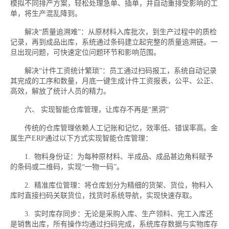
模拟不同排产方案，轻松处理急单、插单，并自动重排受影响的工
单，将生产混乱降到。
解决“质量追溯难”：从原材料入库批次，到生产过程中的质检
记录，再到成品出库，系统通过条码建立起完整的质量追溯链。一
旦出现问题，可快速定位问题环节和影响范围。
解决“计件工资统计繁琐”：员工通过扫码报工，系统自动记录
其完成的工序和数量，月底一键生成计件工资报表，公平、公正、
高效，解放了统计人员的精力。
六、 实现智能仓库管理，让库存不再是“黑洞”
传统的仓库管理依赖人工记账和记忆，效率低、错误率高。金
属生产ERP通过以下方式实现智能仓库管理：
1. 物料身份证：为每种原材料、半成品、成品甚边角料赋予
的条码或二维码，实现“一物一码”。
2. 精准库位管理：将仓库划分为精细的货架、货位，物料入
库时直接扫码关联货位，找货时系统导航，实现快速存取。
3. 实时库存同步：无论是采购入库、生产领料、完工入库还
是销售出库，所有操作均通过扫码完成，系统库存数据与实物库存