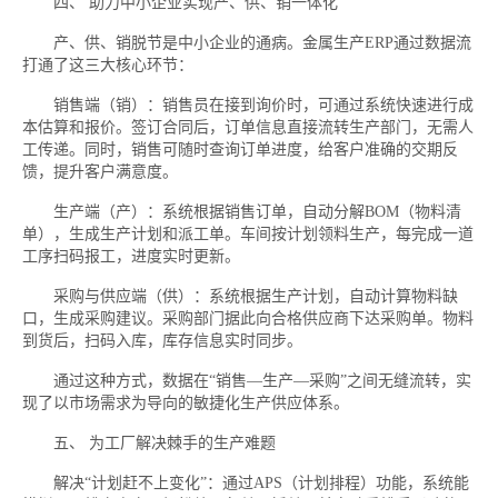
四、 助力中小企业实现产、供、销一体化
产、供、销脱节是中小企业的通病。金属生产ERP通过数据流
打通了这三大核心环节：
销售端（销）：销售员在接到询价时，可通过系统快速进行成
本估算和报价。签订合同后，订单信息直接流转生产部门，无需人
工传递。同时，销售可随时查询订单进度，给客户准确的交期反
馈，提升客户满意度。
生产端（产）：系统根据销售订单，自动分解BOM（物料清
单），生成生产计划和派工单。车间按计划领料生产，每完成一道
工序扫码报工，进度实时更新。
采购与供应端（供）：系统根据生产计划，自动计算物料缺
口，生成采购建议。采购部门据此向合格供应商下达采购单。物料
到货后，扫码入库，库存信息实时同步。
通过这种方式，数据在“销售—生产—采购”之间无缝流转，实
现了以市场需求为导向的敏捷化生产供应体系。
五、 为工厂解决棘手的生产难题
解决“计划赶不上变化”：通过APS（计划排程）功能，系统能