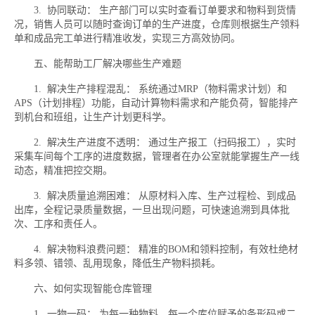
3. 协同联动： 生产部门可以实时查看订单要求和物料到货情
况，销售人员可以随时查询订单的生产进度，仓库则根据生产领料
单和成品完工单进行精准收发，实现三方高效协同。
五、能帮助工厂解决哪些生产难题
1. 解决生产排程混乱： 系统通过MRP（物料需求计划）和
APS（计划排程）功能，自动计算物料需求和产能负荷，智能排产
到机台和班组，让生产计划更科学。
2. 解决生产进度不透明： 通过生产报工（扫码报工），实时
采集车间每个工序的进度数据，管理者在办公室就能掌握生产一线
动态，精准把控交期。
3. 解决质量追溯困难： 从原材料入库、生产过程检、到成品
出库，全程记录质量数据，一旦出现问题，可快速追溯到具体批
次、工序和责任人。
4. 解决物料浪费问题： 精准的BOM和领料控制，有效杜绝材
料多领、错领、乱用现象，降低生产物料损耗。
六、如何实现智能仓库管理
1. 一物一码： 为每一种物料、每一个库位赋予的条形码或二