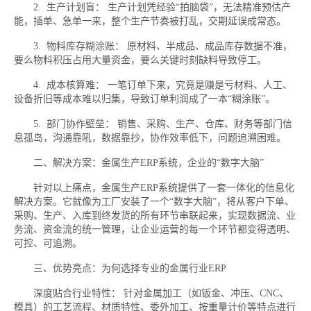
2. 生产计划盲： 生产计划凭经验“拍脑袋”，无法精准预估产
能，插单、急单一来，整个生产节奏被打乱，交期延误成常态。
3. 物料库存糊涂账： 原材料、半成品、成品库存数据不准，
要么物料积压占用大量资金，要么关键时刻缺料导致停工。
4. 成本核算难： 一笔订单下来，究竟是赚是亏材料、人工、
设备折旧等成本难以归集，导致订单利润成了一本“糊涂账”。
5. 部门协作壁垒： 销售、采购、生产、仓库、财务等部门信
息孤岛，沟通靠吼，数据靠抄，协作效率低下，问题追溯困难。
二、解决方案：金属生产ERP系统，企业的“数字大脑”
针对以上痛点，金属生产ERP系统提供了一套一体化的信息化
解决方案。它就像为工厂安装了一个“数字大脑”，将从客户下单、
采购、生产、入库到终发货的所有环节串联起来，实现数据流、业
务流、资金流的统一管理，让企业运营的每一个环节都变得透明、
可控、可追溯。
三、优势亮点：为何选择专业的金属行业ERP
深度贴合行业特性： 针对金属加工（如钣金、冲压、CNC、
模具）的工艺流程、材质特性、委外加工、按重量计价等特点进行