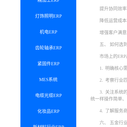
精加工ERP
提升协同效率：
灯饰照明ERP
降低运营成本：
机电ERP
增强客户满意度
五、 如何选到适
齿轮轴承ERP
市场上的ERP
紧固件ERP
1. 明确核心需
MES系统
2. 考察行业匹
3. 关注系统的
电缆光缆ERP
统一样操作简单、
4. 了解服务商
化妆品ERP
六、 五金行业