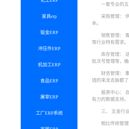
化工ERP
一套专业的五金
家具erp
采购管理： 供
本。
钣金ERP
销售管理： 客
等行业特有需求。
冲压件ERP
库存管理： 这是
批次号管理等，确
机加工ERP
财务管理： 集
钱的来龙去脉都了
食品ERP
报表中心： 自
屠宰ERP
有力的数据支持。
三、 五金行业E
工厂ERP系统
相比传统管理方