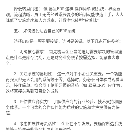
降低转型门槛： 像 易呈ERP 这样 操作简单 的系统，界面直
观，流程清晰，员工无需经过漫长复杂的培训就能快速上手，大大
降低了实施难度和人力成本，让数字化转型“软着陆”。
五、 如何选到适合自己的ERP系统
选择ERP是一项重要投资，选对是关键。以下几点可供参考：
1. 明确核心需求： 首先梳理企业当前迫切需要解决的管理痛
点是什么是库存混乱，还是财务业务脱节按需选择，切忌求大求
全。
2. 关注系统的易用性： 这一点对中小企业关重要。一个功能
再强大但无人会用的系统等于零。选择时，务必亲自体验或观看演
示，操作简单、符合员工使用习惯的系统（如 易呈ERP）应作为，
这将直接关系到项目终的成败。
3. 评估供应商实力： 了解供应商的行业经验、技术支持和服
务体系。一个可靠的合作伙伴能为后续的实施和维护提供有力保
障。
4. 考虑扩展性与灵活性： 企业在不断发展，要确保所选系统
能够支持未来的业务扩展和流程调整。