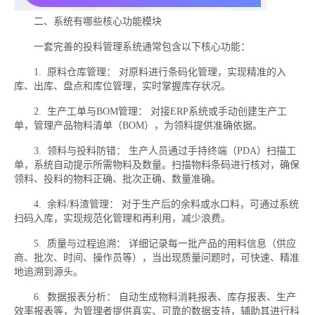
二、系统有哪些核心功能模块
一套完善的投料管理系统通常包含以下核心功能：
1. 原料仓库管理： 对原料进行条码化管理，实现精准的入
库、出库、盘点和库位管理，实时掌握库存状况。
2. 生产工单与BOM管理： 对接ERP系统或手动创建生产工
单，管理产品物料清单（BOM），为领料提供准确依据。
3. 领料与投料防错： 生产人员通过手持终端（PDA）扫描工
单，系统自动提示所需物料及数量。扫描物料条码进行核对，确保
领料、投料的物料正确、批次正确、数量准确。
4. 余料/料渣管理： 对于生产后的余料或水口料，可通过系统
扫码入库，实现规范化管理和再利用，减少浪费。
5. 质量与过程追溯： 详细记录每一批产品的用料信息（供应
商、批次、时间、操作员等），当出现质量问题时，可快速、精准
地追溯到源头。
6. 数据报表分析： 自动生成物料消耗报表、库存报表、生产
效率报表等，为管理者提供真实、可靠的数据支持，辅助其进行科