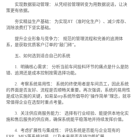
实现数据驱动管理： 从凭经验管理转变为用数据说话，让决
策更有依据。
夯实精益生产基础： 为实现JIT（准时化生产）、减少库存、
消除浪费打下坚实基础。
提升企业形象与竞争力： 规范的管理流程和完善的追溯体
系，是获取优质客户订单的“敲门砖”。
五、如何选到适合自己的系统
1. 明确核心需求： 分析当前车间投料环节的痛点是什么是防
错、追溯还是成本控制按需选择功能。
2. 考察系统易用性： 系统的终使用者是车间员工，因此系统
的界面是否友好、流程是否顺畅关重要。再次强调，系统的易用性
是成功实施的关键，如易呈erp系统所倡导的“操作简单”理念，就非
常值得企业在选型时重点考量。
3. 关注供应商服务能力： 选择有行业经验、能提供本地化实
施和售后服务的供应商，确保系统能平稳落地并持续发挥价值。
4. 考虑扩展性与集成性： 评估系统是否能与企业现有的
ERP、MES等系统对接，以及未来是否支持功能扩展。