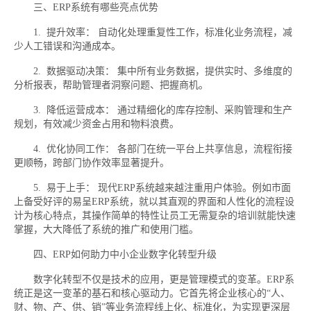
三、ERP系统有哪些亮点优势
1. 提升效率： 自动化处理重复性工作，标准化业务流程，减
少人工错误和沟通成本。
2. 数据驱动决策： 集中所有业务数据，提供实时、多维度的
分析报表，帮助管理者洞察问题、把握商机。
3. 降低运营成本： 通过精细化的库存控制、采购管理和生产
规划，有效减少资金占用和物料浪费。
4. 优化协同工作： 各部门在统一平台上共享信息，流程衔接
更顺畅，跨部门协作效率显著提升。
5. 易于上手： 现代ERP系统越来越注重用户体验。例如市面
上备受好评的易呈ERP系统，就以其直观的界面和人性化的流程设
计为核心特点，其操作简单的特性让员工无需复杂的培训就能快速
掌握，大大降低了系统的推广和使用门槛。
四、ERP如何助力中小企业数字化转型升级
数字化转型不仅是技术的应用，更是管理模式的变革。ERP系
统正是这一变革的基石和核心驱动力。它首先将企业核心的“人、
财、物、产、供、销”等业务流程线上化、标准化，为实现更深层