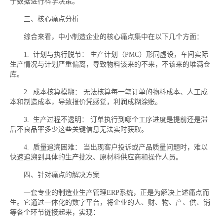
于数据进行科学决策。
三、核心痛点分析
综合来看，中小制造企业的核心痛点集中在以下几个方面：
1. 计划与执行脱节： 生产计划（PMC）形同虚设，车间实际
生产情况与计划严重偏离，导致物料该来的不来，不该来的堆满仓
库。
2. 成本核算模糊： 无法核算每一笔订单的物料成本、人工成
本和制造成本，导致报价凭感觉，利润成糊涂账。
3. 生产过程不透明： 订单执行到哪个工序进度是提前还是滞
后不良品率多少这些关键信息无法实时获取。
4. 质量追溯困难： 当出现客户投诉或产品质量问题时，难以
快速追溯到具体的生产批次、原材料供应商和操作人员。
四、针对痛点的解决方案
一套专业的制造业生产管理ERP系统，正是为解决上述痛点而
生。它通过一体化的数字平台，将企业的人、财、物、产、供、销
等各个环节链接起来，实现：