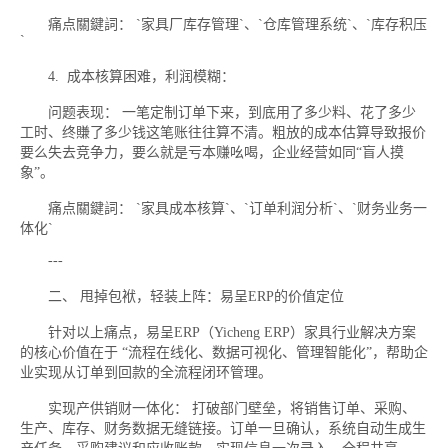
痛点關鍵詞： `家具厂库存管理`、`仓库管理系统`、`库存积压
`
4. 成本核算困难，利润模糊：
问题表现： 一笔定制订单下来，到底用了多少料、花了多少
工时、终賺了多少钱这笔账往往算不清。粗放的成本估算导致报价
要么失去竞争力，要么就是亏本赚吆喝，企业经营如同“盲人摸
象”。
痛点關鍵詞： `家具成本核算`、`订单利润分析`、`财务业务一
体化`
---
二、 甩掉包袱，轻装上阵：易呈ERP的价值定位
针对以上痛点，易呈ERP（Yicheng ERP）家具行业解决方案
的核心价值在于 “流程在线化、数据可视化、管理智能化”，帮助企
业实现从订单到回款的全流程闭环管理。
实现产供销财一体化： 打破部门壁垒，将销售订单、采购、
生产、库存、财务数据无缝链接。订单一旦确认，系统自动生成生