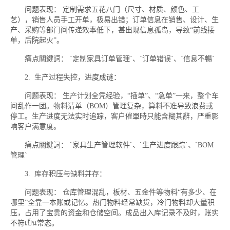
问题表现： 定制需求五花八门（尺寸、材质、颜色、工
艺），销售人员手工开单，极易出错；订单信息在销售、设计、生
产、采购等部门间传递效率低下，甚出现信息孤岛，导致“前线接
单，后院起火”。
痛点關鍵詞： `定制家具订单管理`、`订单错误`、`信息不暢`
2. 生产过程失控，进度成谜：
问题表现： 生产计划全凭经验，“插单”、“急单”一来，整个车
间乱作一团。物料清单（BOM）管理复杂，算料不准导致浪费或
停工。生产进度无法实时追踪，客户催單時只能含糊其辭，严重影
响客户满意度。
痛点關鍵詞： `家具生产管理软件`、`生产进度跟踪`、`BOM
管理`
3. 库存积压与缺料并存：
问题表现： 仓库管理混乱，板材、五金件等物料“有多少、在
哪里”全靠一本账或记忆。热门物料经常缺货，冷门物料却大量积
压，占用了宝贵的资金和仓储空间。成品出入库记录不及时，账实
不符เป็น常态。