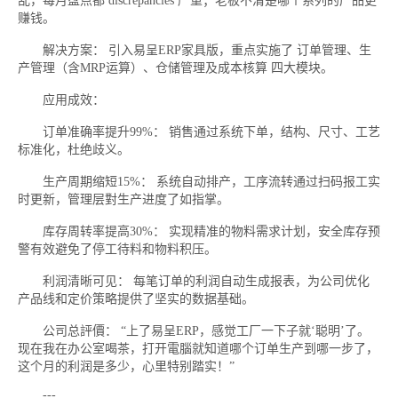
乱，每月盘点都 discrepancies 严重；老板不清楚哪个系列的产品更
赚钱。
解决方案： 引入易呈ERP家具版，重点实施了 订单管理、生
产管理（含MRP运算）、仓储管理及成本核算 四大模块。
应用成效：
订单准确率提升99%： 销售通过系统下单，结构、尺寸、工艺
标准化，杜绝歧义。
生产周期缩短15%： 系统自动排产，工序流转通过扫码报工实
时更新，管理层對生产进度了如指掌。
库存周转率提高30%： 实现精准的物料需求计划，安全库存预
警有效避免了停工待料和物料积压。
利润清晰可见： 每笔订单的利润自动生成报表，为公司优化
产品线和定价策略提供了坚实的数据基础。
公司总評價： “上了易呈ERP，感觉工厂一下子就‘聪明’了。
现在我在办公室喝茶，打开電腦就知道哪个订单生产到哪一步了，
这个月的利润是多少，心里特别踏实！”
---