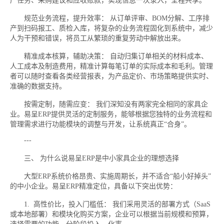
产任务、采购建议和应收账款，实现信息一次录入，全程共享。
规范业务流程，提升效率： 从订单评审、BOM分解、工序排
产到扫码报工、质检入库，将复杂的业务流程固化到系统中，减少
人为干预和错误，将员工从繁琐的重复劳动中解放出来。
精准成本核算，辅助决策： 自动归集订单相关的材料成本、
人工成本及制造费用，精准计算每笔订单的实际成本和毛利。管理
者可以随时查看各类经营报表，为产品定价、市场策略提供实时、
准确的数据支持。
按需定制，随需应变： 我们深知没有两家完全相同的家具企
业。易呈ERP提供灵活的定制服务，能够根据您独特的业务流程和
管理需求进行功能模块的调整与开发，让系统真正“合身”。
---
三、 为什么说易呈ERP是中小家具企业的理想选择
大型ERP系统价格昂贵、实施周期长，并不适合“船小好掉头”
的中小企业。易呈ERP精准定位，具备以下突出优势：
1. 高性价比，投入门槛低： 我们采用灵活的部署方式（SaaS
或本地部署）和模块化购买方案，企业可以根据当前规模和预算，