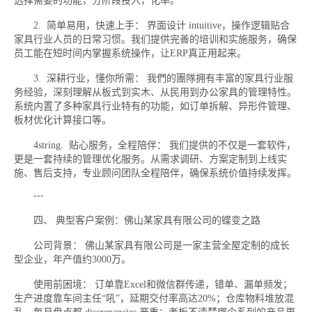
选择需要的功能，分阶段投入，化率。
2. 简单易用，快速上手： 界面设计 intuitive，操作逻辑贴合
家具行业人员的日常习惯。我们提供完善的培训和实施服务，确保
员工能在短时间内掌握系统操作，让ERP真正用起来。
3. 深耕行业，懂你所需： 我們的團隊拥有丰富的家具行业服
务经验，深刻理解从板式到实木、从民用到办公家具的管理特性。
系统内置了多种家具行业特有的功能，如订单拆解、异形件管理、
板材优化计算接口等。
4string. 贴心服务，全程陪伴： 我们提供的不仅是一套软件，
更是一套持续的管理优化服务。从需求调研、方案定制到上线实
施、售后支持，专业顾问团队全程陪伴，确保系统价值持续发挥。
---
四、 典型客户案例：佛山某家具有限公司的蝶变之路
公司背景： 佛山某家具有限公司是一家主营全屋定制的成长
型企业，年产值约3000万。
使用前困境： 订单靠Excel和微信群传递，错单、漏单频发；
生产进度靠车间主任“吼”，延期交付率高达20%；仓库物料堆放混