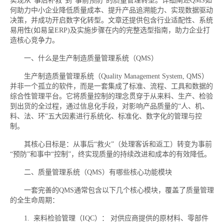
实现从"事后补救"到"事前预防"的质量管理转型。详细阐述QMS如
何助力中小企业降低质量成本、提升产品追溯能力、实现数据驱动
决策，并成功开启数字化转型。文章还提供包含行业适配性、系统
易用性(如易呈ERP)及实施步骤在内的完整选型指南，助力企业打
造核心竞争力。
一、什么是生产制造质量管理系统（QMS）
生产制造质量管理系统（Quality Management System, QMS）
并非一个孤立的软件，而是一套集成了标准、流程、工具和数据的
综合性管理平台。它将质量控制的理念贯穿于从来料、生产、检验
到出货的全过程，通过信息化手段，对影响产品质量的“人、机、
料、法、环”五大因素进行系统化、标准化、数字化的管理与控
制。
其核心目标是：从事后“救火”（处理客诉和返工）转变为事前
“预防”和事中“控制”，终实现质量的持续改进和成本的有效降低。
二、质量管理系统（QMS）有哪些核心功能模块
一套完善的QMS通常包含以下几个核心模块，覆盖了质量管理
的全生命周期：
1. 来料检验管理（IQC）： 对供应商提供的原材料、零部件