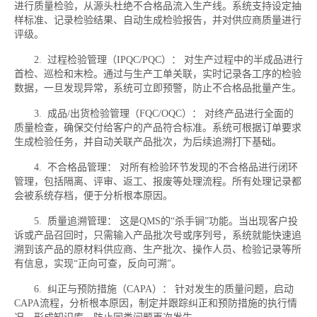
进行质量检验，从源头杜绝不合格品流入生产线。系统支持设定抽
样标准、记录检验结果、自动生成检验报告，并对供应商质量进行
评级。
2. 过程检验管理（IPQC/PQC）： 对生产过程中的半成品进行
首检、巡检和末检。通过与生产工单关联，实时记录各工序的检验
数据，一旦发现异常，系统可立即预警，防止不合格品批量产生。
3. 成品/出货检验管理（FQC/OQC）： 对终产品进行全面的
质量检查，确保交付给客户的产品符合标准。系统可根据订单要求
生成检验任务，并自动关联产品批次，为后续追溯打下基础。
4. 不合格品管理： 对所有检验环节发现的不合格品进行闭环
管理，包括隔离、评审、返工、报废等处理流程。所有处理记录都
会被系统存档，便于分析根本原因。
5. 质量追溯管理： 这是QMS的“杀手锏”功能。当出现客户投
诉或产品召回时，只需输入产品批次号或序列号，系统就能快速追
溯到该产品的原材料供应商、生产批次、操作人员、检验记录等所
有信息，实现“正向可查，反向可溯”。
6. 纠正与预防措施（CAPA）： 针对发生的质量问题，启动
CAPA流程，分析根本原因，制定并跟踪纠正和预防措施的执行情