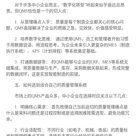
对于许多中小企业而言，“数字化转型”听起来似乎遥远且昂
贵。但QMS恰恰是一个的切入点：
1. 从管理痛点入手： 质量是每个制造企业都关心的核心问
题，QMS直接解决了企业的燃眉之急，见效快，价值感受明显。
2. 培养数字化思维： 通过使用QMS，员工和管理者开始习惯
于用数据说话、用流程思考，为企业未来引入更复杂的MES（制造
执行系统）、APS（计划排程）等系统奠定基础。
3. 打通数据链条： 的QMS能够与企业的ERP、MES等系统无
缝集成，将质量数据与生产、库存、采购数据关联起来，形成完整
的数据闭环，这是实现智能制造的前提。
五、如何选到适合自己的质量管理系统
市场上的QMS产品众多，中小企业在选择时应关注以下几点：
1. 明确核心需求： 首先梳理自己当前迫切的质量管理痛点是
什么是来料问题还是过程控制或是追溯困难按需选型，避免功能冗
余。
2. 行业适配性： 不同行业（如电子、机械、食品）的质量标