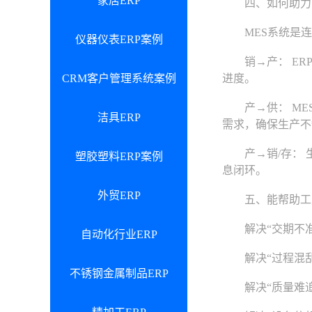
家居ERP
四、如何助力中
MES系统是连接
仪器仪表ERP案例
销→产： ERP
CRM客户管理系统案例
进度。
产→供： MES
洁具ERP
需求，确保生产不
产→销/存： 生
塑胶塑料ERP案例
息闭环。
外贸ERP
五、能帮助工厂
解决“交期不准”
自动化行业ERP
解决“过程混乱”
不锈钢金属制品ERP
解决“质量难追”