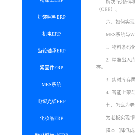
精加工ERP
解决“设备停机”
（OEE）。
灯饰照明ERP
六、如何实现
机电ERP
MES系统与W
1. 物料条码化
齿轮轴承ERP
2. 精准出入库
存。
紧固件ERP
3. 实时库存同
MES系统
4. 智能上架与
电缆光缆ERP
七、怎么为老
为老板实现“降本
化妆品ERP
降本（降低成