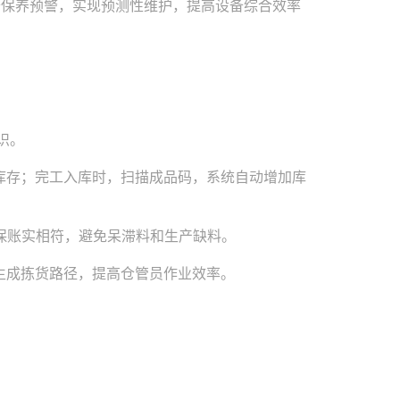
备保养预警，实现预测性维护，提高设备综合效率
。
识。
库存；完工入库时，扫描成品码，系统自动增加库
保账实相符，避免呆滞料和生产缺料。
生成拣货路径，提高仓管员作业效率。