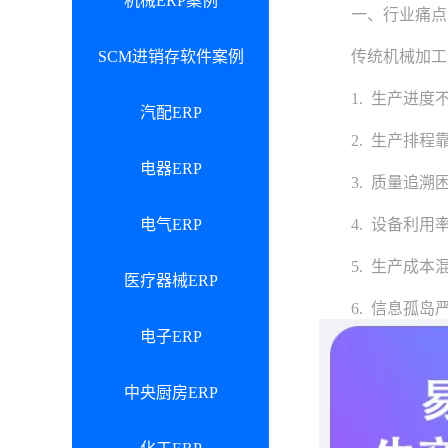
机械ERP案例
一、行业痛点：
SCM进销存软件案例
传统机械加工厂
1. 生产进度不
汽配ERP
2. 生产排程靠
电器ERP
3. 质量追溯困
电气ERP
4. 设备利用率
5. 生产成本混
医疗器械ERP
6. 信息孤岛严
电子ERP
中央厨房ERP