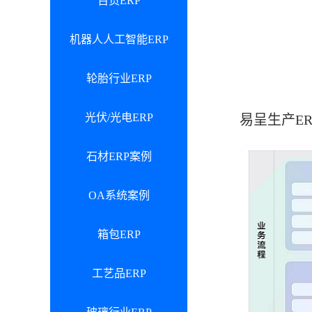
百货ERP
机器人人工智能ERP
轮胎行业ERP
光伏/光电ERP
易呈生产E
石材ERP案例
OA系统案例
箱包ERP
工艺品ERP