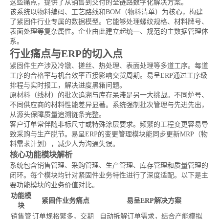
这些痛点，提供了从销售到交付的全链路数字化解决方案。
该系统以物料编码、工艺路线和BOM（物料清单）为核心，构建
了紧固件行业专属的数据模型。它能够处理螺纹规格、材料牌号、
表面处理等复杂属性。企业由此建立起统一、规范的主数据管理体
系。
行业痛点与ERP的切入点
紧固件生产涉及冷镦、搓丝、热处理、表面处理等多道工序。每道
工序的合格率与机台效率直接影响交货周期。易呈ERP通过工序级
排程与实时报工，解决进度黑箱问题。
原材料（线材）的批次追溯与库存呆滞是另一大挑战。不同炉号、
不同供应商的材料性能差异显著。系统强制批次管理与先进先出，
从源头保障质量追溯链条完整。
客户订单常伴随非标尺寸或特殊涂层要求。频繁的工程变更容易导
致采购与生产脱节。易呈ERP的变更管理模块能同步更新MRP（物
料需求计划），减少人为沟通失误。
核心功能模块解析
系统包含销售管理、采购管理、生产管理、库存管理和质量管理的
闭环。每个模块均针对紧固件业务特性进行了深度适配。以下是主
要功能模块的业务价值对比。
功能模
紧固件业务痛点
易呈ERP解决方案
块
销售管
订单规格繁多，交期
自动拆解订单需求，结合产能模拟