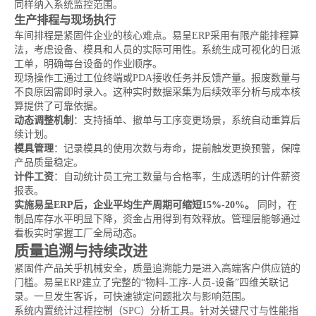
同样纳入系统监控范围。
生产排程与现场执行
车间排程是紧固件企业的核心难点。易呈ERP采用有限产能排程算
法，考虑设备、模具和人员的实际可用性。系统生成可视化的日派
工单，明确每台设备的作业顺序。
现场操作工通过工位终端或PDA接收任务并反馈产量。报废数量与
不良原因需即时录入。这种实时数据采集为后续效率分析与成本核
算提供了可靠依据。
动态调整机制
：支持插单、撤单与工序变更场景，系统自动重算后
续计划。
模具管理
：记录模具的使用次数与寿命，提前触发更换预警，保障
产品质量稳定。
计件工资
：自动统计员工完工数量与合格率，生成透明的计件薪资
报表。
实施易呈ERP后，企业平均生产周期可缩短15%-20%。
同时，在
制品库存水平明显下降，资金占用得到有效释放。管理层能够通过
看板实时掌握工厂全局动态。
质量追溯与持续改进
紧固件产品关乎机械安全，质量追溯能力是进入高端客户供应链的
门槛。易呈ERP建立了完整的“物料-工序-人员-设备”四维关联记
录。一旦发生客诉，可快速锁定问题批次与影响范围。
系统内置统计过程控制（SPC）分析工具。针对关键尺寸与性能指