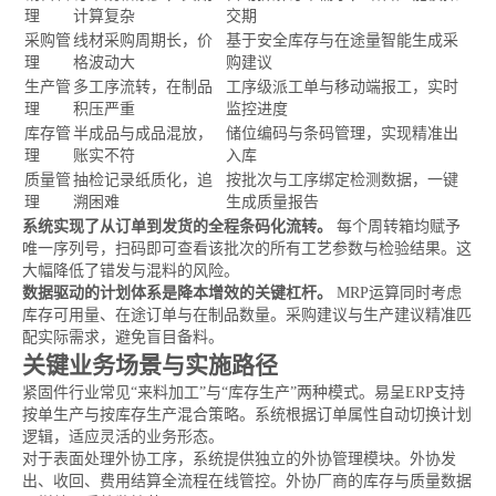
理
计算复杂
交期
采购管
线材采购周期长，价
基于安全库存与在途量智能生成采
理
格波动大
购建议
生产管
多工序流转，在制品
工序级派工单与移动端报工，实时
理
积压严重
监控进度
库存管
半成品与成品混放，
储位编码与条码管理，实现精准出
理
账实不符
入库
质量管
抽检记录纸质化，追
按批次与工序绑定检测数据，一键
理
溯困难
生成质量报告
系统实现了从订单到发货的全程条码化流转。
每个周转箱均赋予
唯一序列号，扫码即可查看该批次的所有工艺参数与检验结果。这
大幅降低了错发与混料的风险。
数据驱动的计划体系是降本增效的关键杠杆。
MRP运算同时考虑
库存可用量、在途订单与在制品数量。采购建议与生产建议精准匹
配实际需求，避免盲目备料。
关键业务场景与实施路径
紧固件行业常见“来料加工”与“库存生产”两种模式。易呈ERP支持
按单生产与按库存生产混合策略。系统根据订单属性自动切换计划
逻辑，适应灵活的业务形态。
对于表面处理外协工序，系统提供独立的外协管理模块。外协发
出、收回、费用结算全流程在线管控。外协厂商的库存与质量数据