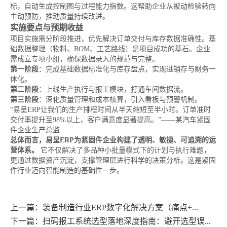
标，自动生成控制图与过程能力指数。这帮助企业从被动检验转向
主动预防，推动质量持续改进。
实施要点与预期收益
项目实施需分阶段推进，优先解决订单交付与库存数据准确性。基
础数据整理（物料、BOM、工艺路线）是项目成功的基石。企业
需成立专项小组，确保数据录入的规范与完整。
第一阶段
：完成基础数据标准化与库存盘点，实现进销存与财务一
体化。
第二阶段
：上线生产执行与报工模块，打通车间数据流。
第三阶段
：深化质量管理和成本核算，引入看板与预警机制。
“易呈ERP让我们的生产排程时间从半天缩短至半小时。订单准时
交付率提升至98%以上，客户满意度显著提高。”——某汽车紧固
件企业生产总监
总体而言，易呈ERP为紧固件企业构建了透明、敏捷、可追溯的运
营体系。
它不仅解决了多品种小批量模式下的计划与执行难题，
更通过数据资产沉淀，支撑管理层进行科学的决策分析。这是紧固
件行业迈向智能制造的基础性一步。
上一篇：装备制造行业ERP数字化解决方案（痛点+...
下一篇：扫码报工系统选型落地深度指南：避开选型误...