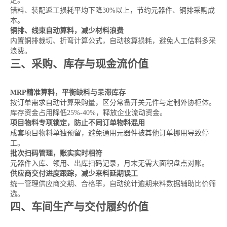
定。
错料、装配返工损耗平均下降30%以上，节约元器件、铜排采购成
本。
铜排、线束自动算料，减少材料浪费
内置铜排裁切、折弯计算公式，自动核算损耗，避免人工估料多采
浪费。
三、采购、库存与现金流价值
MRP精准算料，平衡缺料与呆滞库存
按订单需求自动计算采购量，区分常备开关元件与定制外协柜体。
库存资金占用降低25%-40%，释放企业流动资金。
项目物料专项锁定，防止不同订单物料混用
成套项目物料单独预留，避免通用元器件被其他订单挪用导致停
工。
批次扫码管理，账实实时相符
元器件入库、领用、出库扫码记录，月末无需大面积盘点对账。
供应商交付进度跟踪，减少来料延期误工
统一管理供应商交期、合格率，自动统计逾期来料数据辅助比价筛
选。
四、车间生产与交付履约价值