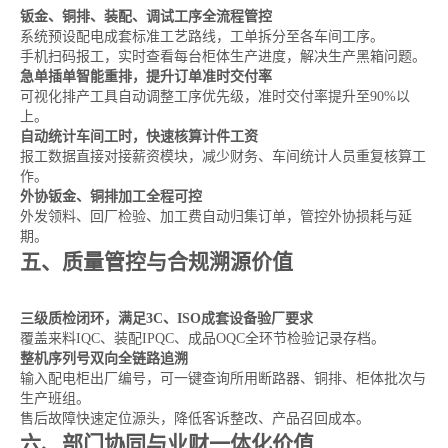
钣金、铜排、装配、调试工序全流程管控
系统预设配电成套标准工艺路线，工单拆分至各车间工序。
手机扫码报工，实时查看每台柜体生产进度，解决生产黑箱问题。
急单插单智能重排，提升订单准时交付率
可视化排产工具自动调整工序优先级，准时交付率提升至90%以
上。
自动统计车间工时，快速核算计件工资
报工数据直接对接薪资模块，减少财务、车间统计人员重复核算工
作。
外协钣金、铜排加工全程可控
外发领料、回厂检验、加工费自动归集订单，管控外协损耗与延
期。
五、质量管控与合规溯源价值
三级质检闭环，满足3C、ISO成套设备验厂要求
覆盖来料IQC、装配IPQC、成品OQC全环节检验记录存档。
整机序列号双向全链路追溯
输入配电柜出厂编号，可一键查询所用断路器、铜排、柜体批次与
生产班组。
售后故障快速定位源头，降低客诉整改、产品召回成本。
六、部门协同与业财一体化价值