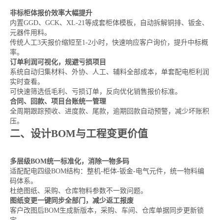
非标柜体报价效率大幅提升
内置GGD、GCK、XL-21等成套柜体模板，自动拆解铜排、钣金、
元器件用料。
传统人工3天报价缩短至1-2小时，快速响应客户询价，提升中标概
率。
订单利润可视化，规避亏损项目
系统自动归集材料、外协、人工、辅料全部成本，单套配电柜利润
实时查看。
可快速筛选低毛利、亏损订单，反向优化销售报价标准。
合同、回款、项目台账统一管理
全周期跟踪预收、进度款、尾款，逾期回款自动预警，减少坏账积
压。
二、设计BOM与工程变更价值
多层级BOM统一标准化，消除一物多码
适配配电四级BOM结构：整机-柜体-钣金-电气元件，统一物料编
码体系。
杜绝图纸、采购、仓库物料参数不一致问题。
图纸变更一键同步全部门，减少返工报废
客户改图后BOM生成新版本，采购、车间、仓库单据同步更新锁